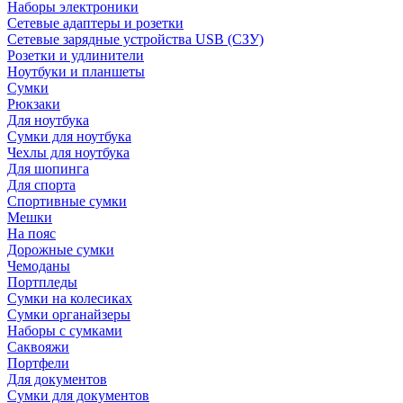
Наборы электроники
Сетевые адаптеры и розетки
Сетевые зарядные устройства USB (СЗУ)
Розетки и удлинители
Ноутбуки и планшеты
Сумки
Рюкзаки
Для ноутбука
Сумки для ноутбука
Чехлы для ноутбука
Для шопинга
Для спорта
Спортивные сумки
Мешки
На пояс
Дорожные сумки
Чемоданы
Портпледы
Сумки на колесиках
Сумки органайзеры
Наборы с сумками
Саквояжи
Портфели
Для документов
Сумки для документов