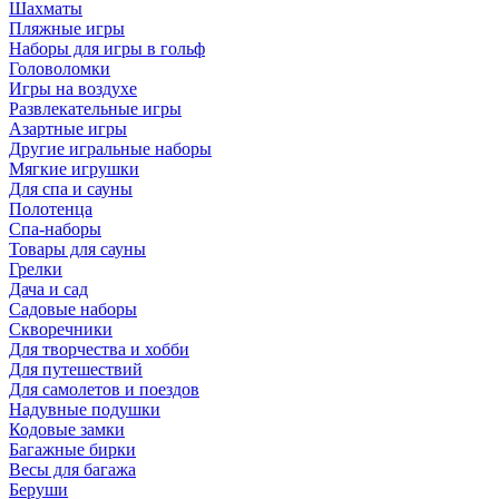
Шахматы
Пляжные игры
Наборы для игры в гольф
Головоломки
Игры на воздухе
Развлекательные игры
Азартные игры
Другие игральные наборы
Мягкие игрушки
Для спа и сауны
Полотенца
Спа-наборы
Товары для сауны
Грелки
Дача и сад
Садовые наборы
Скворечники
Для творчества и хобби
Для путешествий
Для самолетов и поездов
Надувные подушки
Кодовые замки
Багажные бирки
Весы для багажа
Беруши