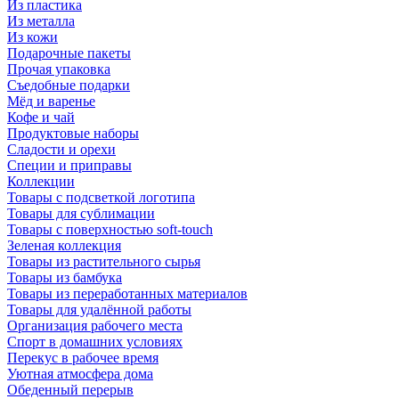
Из пластика
Из металла
Из кожи
Подарочные пакеты
Прочая упаковка
Съедобные подарки
Мёд и варенье
Кофе и чай
Продуктовые наборы
Сладости и орехи
Специи и приправы
Коллекции
Товары с подсветкой логотипа
Товары для сублимации
Товары с поверхностью soft-touch
Зеленая коллекция
Товары из растительного сырья
Товары из бамбука
Товары из переработанных материалов
Товары для удалённой работы
Организация рабочего места
Спорт в домашних условиях
Перекус в рабочее время
Уютная атмосфера дома
Обеденный перерыв