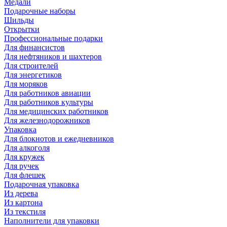
Медали
Подарочные наборы
Шильды
Открытки
Профессиональные подарки
Для финансистов
Для нефтяников и шахтеров
Для строителей
Для энергетиков
Для моряков
Для работников авиации
Для работников культуры
Для медицинских работников
Для железнодорожников
Упаковка
Для блокнотов и ежедневников
Для алкоголя
Для кружек
Для ручек
Для флешек
Подарочная упаковка
Из дерева
Из картона
Из текстиля
Наполнители для упаковки