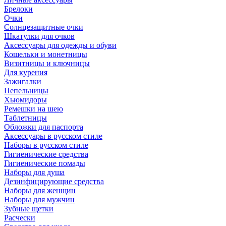
Брелоки
Очки
Солнцезащитные очки
Шкатулки для очков
Аксессуары для одежды и обуви
Кошельки и монетницы
Визитницы и ключницы
Для курения
Зажигалки
Пепельницы
Хьюмидоры
Ремешки на шею
Таблетницы
Обложки для паспорта
Аксессуары в русском стиле
Наборы в русском стиле
Гигиенические средства
Гигиенические помады
Наборы для душа
Дезинфицирующие средства
Наборы для женщин
Наборы для мужчин
Зубные щетки
Расчески