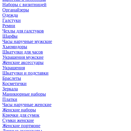
Наборы с визитницей
Органайзеры
Одежда
Галстуки
Ремни
Чехлы для галстуков
Шарфы
Часы наручные мужские
Хьюмидоры
Шкатулки для часов
Украшения мужские
Женские аксессуары
Украшения
Шкатулки и подставки
Браслеты
Косметички
Зеркала
Маникюрные наборы
Платки
Часы наручные женские
Женские наборы
Крючки для сумок
Сумки женские
Женские портмоне
Личные аксессуары