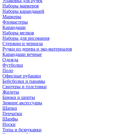
Упаковка для ручек
Наборы маркеров
Наборы карандашей
Маркеры
Фломастеры
Карандаши
Наборы мелков
Наборы для рисования
Стержни и чернила
Ручки из дерева и эко-материалов
Карандаши вечные
Одежда
Футболки
Поло
Офисные рубашки
Бейсболки и панамы
Свитеры и толстовки
Жилеты
Брюки и шорты
Зимние аксессуары
Шапки
Перчатки
Шарфы
Носки
Топы и безрукавки