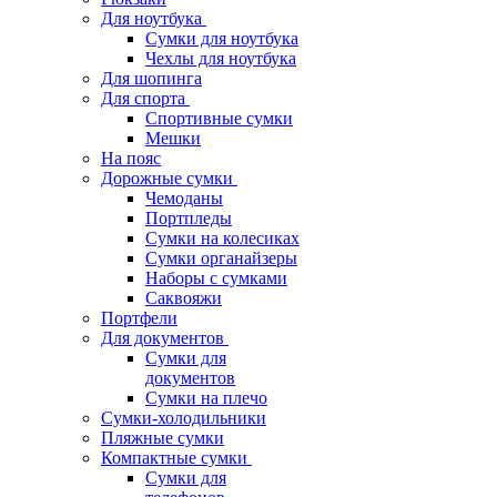
Для ноутбука
Сумки для ноутбука
Чехлы для ноутбука
Для шопинга
Для спорта
Спортивные сумки
Мешки
На пояс
Дорожные сумки
Чемоданы
Портпледы
Сумки на колесиках
Сумки органайзеры
Наборы с сумками
Саквояжи
Портфели
Для документов
Сумки для
документов
Сумки на плечо
Сумки-холодильники
Пляжные сумки
Компактные сумки
Сумки для