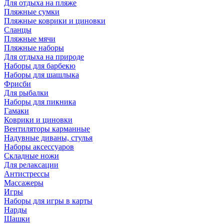
Для отдыха на пляже
Пляжные сумки
Пляжные коврики и циновки
Сланцы
Пляжные мячи
Пляжные наборы
Для отдыха на природе
Наборы для барбекю
Наборы для шашлыка
Фрисби
Для рыбалки
Наборы для пикника
Гамаки
Коврики и циновки
Вентиляторы карманные
Надувные диваны, стулья
Наборы аксессуаров
Складные ножи
Для релаксации
Антистрессы
Массажеры
Игры
Наборы для игры в карты
Нарды
Шашки