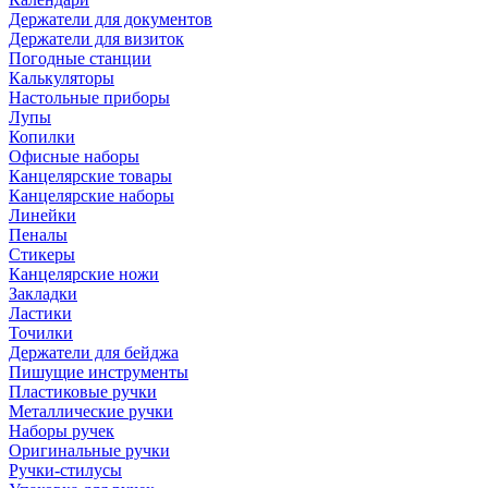
Держатели для документов
Держатели для визиток
Погодные станции
Калькуляторы
Настольные приборы
Лупы
Копилки
Офисные наборы
Канцелярские товары
Канцелярские наборы
Линейки
Пеналы
Стикеры
Канцелярские ножи
Закладки
Ластики
Точилки
Держатели для бейджа
Пишущие инструменты
Пластиковые ручки
Металлические ручки
Наборы ручек
Оригинальные ручки
Ручки-стилусы