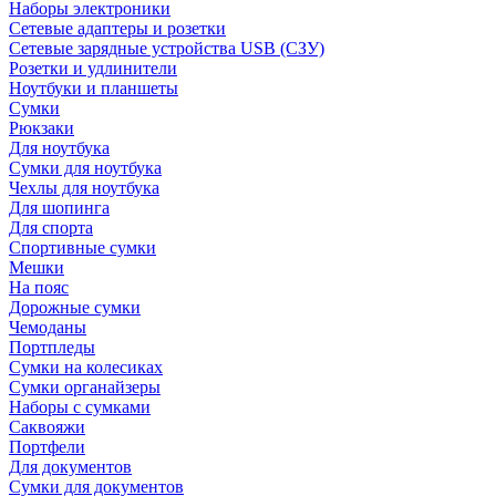
Наборы электроники
Сетевые адаптеры и розетки
Сетевые зарядные устройства USB (СЗУ)
Розетки и удлинители
Ноутбуки и планшеты
Сумки
Рюкзаки
Для ноутбука
Сумки для ноутбука
Чехлы для ноутбука
Для шопинга
Для спорта
Спортивные сумки
Мешки
На пояс
Дорожные сумки
Чемоданы
Портпледы
Сумки на колесиках
Сумки органайзеры
Наборы с сумками
Саквояжи
Портфели
Для документов
Сумки для документов