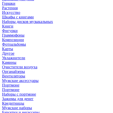
Горшки
Растения
Искусство
Шкафы с книгами
Наборы дисков музыкальных
Книги
Фигурки
Граммофоны
Композиции
Фотоальбомы
Карты
Другое
Увлажнители
Камины
Очистители воздуха
Органайзеры
Вентиляторы
Мужские аксессуары
Портмоне
Портмоне
Наборы с портмоне
Зажимы для денег
Кредитницы
Мужские наборы
Барсетки и несессеры