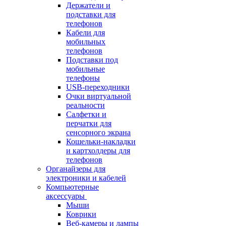
Держатели и
подставки для
телефонов
Кабели для
мобильных
телефонов
Подставки под
мобильные
телефоны
USB-переходники
Очки виртуальной
реальности
Салфетки и
перчатки для
сенсорного экрана
Кошельки-накладки
и картхолдеры для
телефонов
Органайзеры для
электроники и кабелей
Компьютерные
аксессуары
Мыши
Коврики
Веб-камеры и лампы