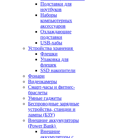
Подставки для
ноутбуков
Наборы
компьютерных
аксессуаров
Охлаждающие
подставки
USB-хабы
Устройства хранения
Флешки
Упаковка для
флешек
SSD накопители
Фонари
Видеокамеры
Смарт-часы и фитнес-
браслеты
Умные гаджеты
Беспроводные зарядные
устройства, станции и
лампы (БЗУ)
Внешние аккумуляторы
(Power Bank)
Внешние
аккумуляторы с