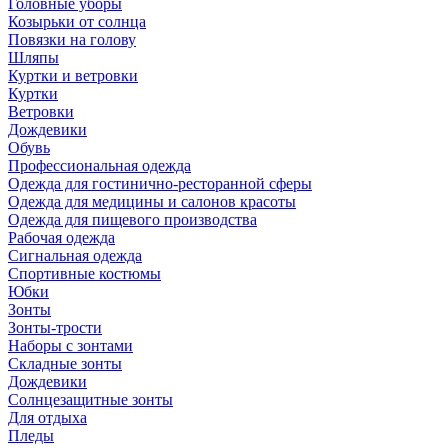
Головные уборы
Козырьки от солнца
Повязки на голову
Шляпы
Куртки и ветровки
Куртки
Ветровки
Дождевики
Обувь
Профессиональная одежда
Одежда для гостинично-ресторанной сферы
Одежда для медицины и салонов красоты
Одежда для пищевого производства
Рабочая одежда
Сигнальная одежда
Спортивные костюмы
Юбки
Зонты
Зонты-трости
Наборы с зонтами
Складные зонты
Дождевики
Солнцезащитные зонты
Для отдыха
Пледы