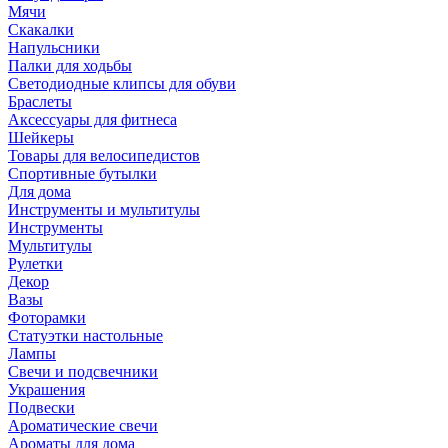
Мячи
Скакалки
Напульсники
Палки для ходьбы
Светодиодные клипсы для обуви
Браслеты
Аксессуары для фитнеса
Шейкеры
Товары для велосипедистов
Спортивные бутылки
Для дома
Инструменты и мультитулы
Инструменты
Мультитулы
Рулетки
Декор
Вазы
Фоторамки
Статуэтки настольные
Лампы
Свечи и подсвечники
Украшения
Подвески
Ароматические свечи
Ароматы для дома