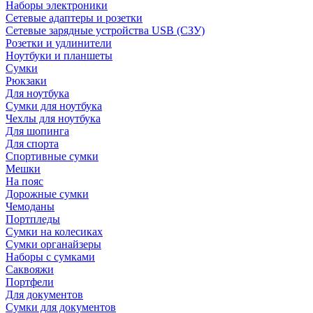
Наборы электроники
Сетевые адаптеры и розетки
Сетевые зарядные устройства USB (СЗУ)
Розетки и удлинители
Ноутбуки и планшеты
Сумки
Рюкзаки
Для ноутбука
Сумки для ноутбука
Чехлы для ноутбука
Для шопинга
Для спорта
Спортивные сумки
Мешки
На пояс
Дорожные сумки
Чемоданы
Портпледы
Сумки на колесиках
Сумки органайзеры
Наборы с сумками
Саквояжи
Портфели
Для документов
Сумки для документов