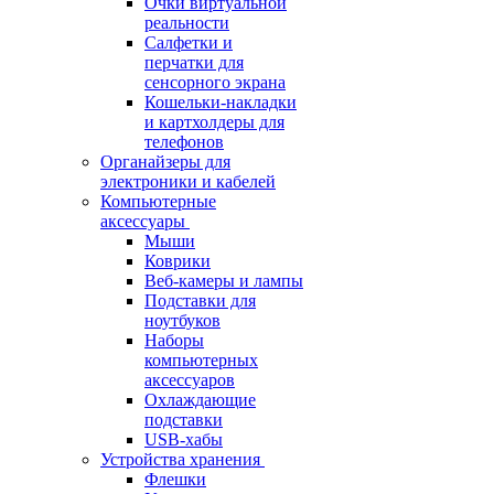
Очки виртуальной
реальности
Салфетки и
перчатки для
сенсорного экрана
Кошельки-накладки
и картхолдеры для
телефонов
Органайзеры для
электроники и кабелей
Компьютерные
аксессуары
Мыши
Коврики
Веб-камеры и лампы
Подставки для
ноутбуков
Наборы
компьютерных
аксессуаров
Охлаждающие
подставки
USB-хабы
Устройства хранения
Флешки