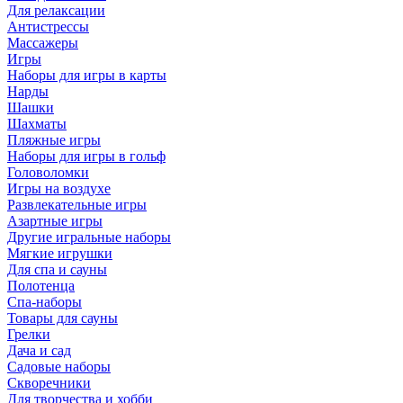
Для релаксации
Антистрессы
Массажеры
Игры
Наборы для игры в карты
Нарды
Шашки
Шахматы
Пляжные игры
Наборы для игры в гольф
Головоломки
Игры на воздухе
Развлекательные игры
Азартные игры
Другие игральные наборы
Мягкие игрушки
Для спа и сауны
Полотенца
Спа-наборы
Товары для сауны
Грелки
Дача и сад
Садовые наборы
Скворечники
Для творчества и хобби