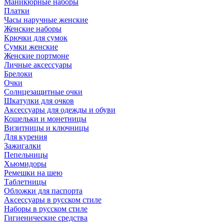
Маникюрные наборы
Платки
Часы наручные женские
Женские наборы
Крючки для сумок
Сумки женские
Женские портмоне
Личные аксессуары
Брелоки
Очки
Солнцезащитные очки
Шкатулки для очков
Аксессуары для одежды и обуви
Кошельки и монетницы
Визитницы и ключницы
Для курения
Зажигалки
Пепельницы
Хьюмидоры
Ремешки на шею
Таблетницы
Обложки для паспорта
Аксессуары в русском стиле
Наборы в русском стиле
Гигиенические средства