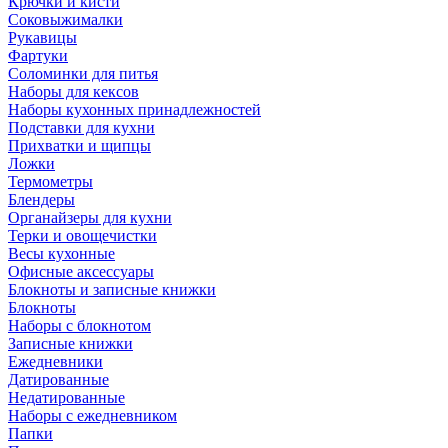
Крючки и кисти
Соковыжималки
Рукавицы
Фартуки
Соломинки для питья
Наборы для кексов
Наборы кухонных принадлежностей
Подставки для кухни
Прихватки и щипцы
Ложки
Термометры
Блендеры
Органайзеры для кухни
Терки и овощечистки
Весы кухонные
Офисные аксессуары
Блокноты и записные книжки
Блокноты
Наборы с блокнотом
Записные книжки
Ежедневники
Датированные
Недатированные
Наборы с ежедневником
Папки