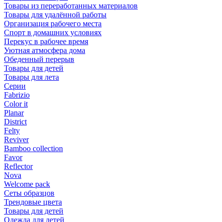
Товары из переработанных материалов
Товары для удалённой работы
Организация рабочего места
Спорт в домашних условиях
Перекус в рабочее время
Уютная атмосфера дома
Обеденный перерыв
Товары для детей
Товары для лета
Серии
Fabrizio
Color it
Planar
District
Felty
Reviver
Bamboo collection
Favor
Reflector
Nova
Welcome pack
Сеты образцов
Трендовые цвета
Товары для детей
Одежда для детей