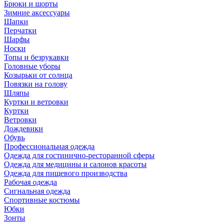
Брюки и шорты
Зимние аксессуары
Шапки
Перчатки
Шарфы
Носки
Топы и безрукавки
Головные уборы
Козырьки от солнца
Повязки на голову
Шляпы
Куртки и ветровки
Куртки
Ветровки
Дождевики
Обувь
Профессиональная одежда
Одежда для гостинично-ресторанной сферы
Одежда для медицины и салонов красоты
Одежда для пищевого производства
Рабочая одежда
Сигнальная одежда
Спортивные костюмы
Юбки
Зонты