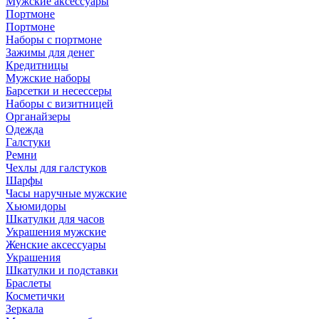
Мужские аксессуары
Портмоне
Портмоне
Наборы с портмоне
Зажимы для денег
Кредитницы
Мужские наборы
Барсетки и несессеры
Наборы с визитницей
Органайзеры
Одежда
Галстуки
Ремни
Чехлы для галстуков
Шарфы
Часы наручные мужские
Хьюмидоры
Шкатулки для часов
Украшения мужские
Женские аксессуары
Украшения
Шкатулки и подставки
Браслеты
Косметички
Зеркала