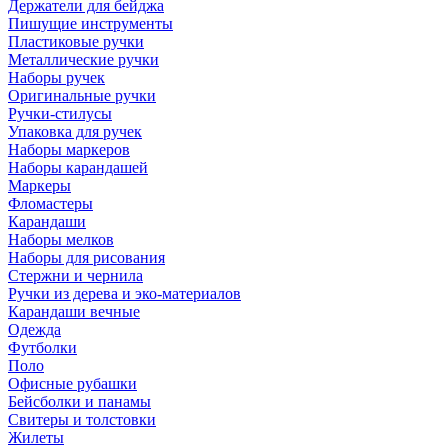
Держатели для бейджа
Пишущие инструменты
Пластиковые ручки
Металлические ручки
Наборы ручек
Оригинальные ручки
Ручки-стилусы
Упаковка для ручек
Наборы маркеров
Наборы карандашей
Маркеры
Фломастеры
Карандаши
Наборы мелков
Наборы для рисования
Стержни и чернила
Ручки из дерева и эко-материалов
Карандаши вечные
Одежда
Футболки
Поло
Офисные рубашки
Бейсболки и панамы
Свитеры и толстовки
Жилеты