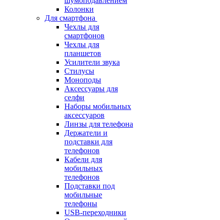
шумоподавлением
Колонки
Для смартфона
Чехлы для
смартфонов
Чехлы для
планшетов
Усилители звука
Стилусы
Моноподы
Аксессуары для
селфи
Наборы мобильных
аксессуаров
Линзы для телефона
Держатели и
подставки для
телефонов
Кабели для
мобильных
телефонов
Подставки под
мобильные
телефоны
USB-переходники