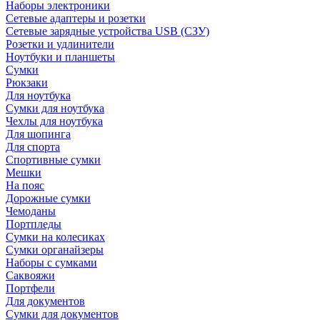
Наборы электроники
Сетевые адаптеры и розетки
Сетевые зарядные устройства USB (СЗУ)
Розетки и удлинители
Ноутбуки и планшеты
Сумки
Рюкзаки
Для ноутбука
Сумки для ноутбука
Чехлы для ноутбука
Для шопинга
Для спорта
Спортивные сумки
Мешки
На пояс
Дорожные сумки
Чемоданы
Портпледы
Сумки на колесиках
Сумки органайзеры
Наборы с сумками
Саквояжи
Портфели
Для документов
Сумки для документов