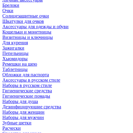
Брелоки
Очки
Солнцезащитные очки
Шкатулки для очков
Аксессуары для одежды и обуви
Кошельки и монетницы
Визитницы и ключницы
Для курения
Зажигалки
Пепельницы
Хьюмидоры
Ремешки на шею
Таблетницы
Обложки для паспорта
Аксессуары в русском стиле
Наборы в русском стиле
Гигиенические средства
Гигиенические помады
Наборы для душа
Дезинфицирующие средства
Наборы для женщин
Наборы для мужчин
Зубные щетки
Расчески