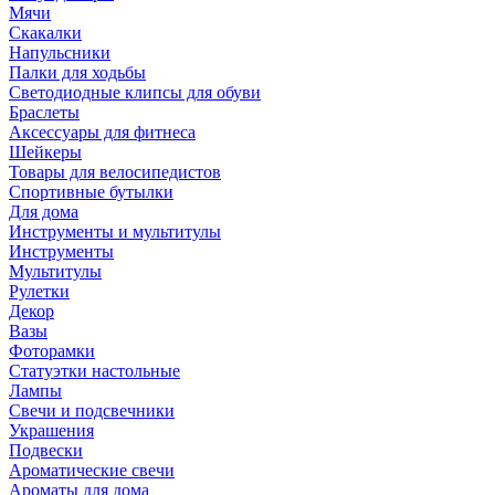
Мячи
Скакалки
Напульсники
Палки для ходьбы
Светодиодные клипсы для обуви
Браслеты
Аксессуары для фитнеса
Шейкеры
Товары для велосипедистов
Спортивные бутылки
Для дома
Инструменты и мультитулы
Инструменты
Мультитулы
Рулетки
Декор
Вазы
Фоторамки
Статуэтки настольные
Лампы
Свечи и подсвечники
Украшения
Подвески
Ароматические свечи
Ароматы для дома