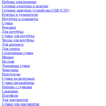
Наборы электроники
Сетевые адаптеры и розетки
Сетевые зарядные устройства USB (СЗУ)
Розетки и удлинители
Ноутбуки и планшеты
Сумки
Рюкзаки
Для ноутбука
Сумки для ноутбука
Чехлы для ноутбука
Для шопинга
Для спорта
Спортивные сумки
Мешки
На пояс
Дорожные сумки
Чемоданы
Портпледы
Сумки на колесиках
Сумки органайзеры
Наборы с сумками
Саквояжи
Портфели
Для документов
Сумки для документов