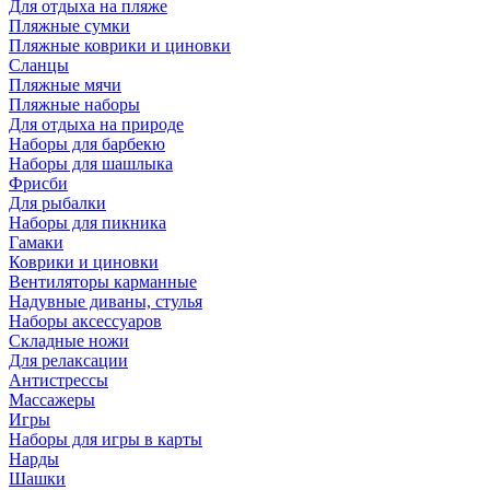
Для отдыха на пляже
Пляжные сумки
Пляжные коврики и циновки
Сланцы
Пляжные мячи
Пляжные наборы
Для отдыха на природе
Наборы для барбекю
Наборы для шашлыка
Фрисби
Для рыбалки
Наборы для пикника
Гамаки
Коврики и циновки
Вентиляторы карманные
Надувные диваны, стулья
Наборы аксессуаров
Складные ножи
Для релаксации
Антистрессы
Массажеры
Игры
Наборы для игры в карты
Нарды
Шашки