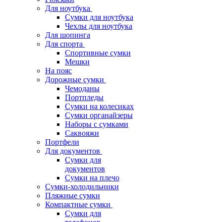
Для ноутбука
Сумки для ноутбука
Чехлы для ноутбука
Для шопинга
Для спорта
Спортивные сумки
Мешки
На пояс
Дорожные сумки
Чемоданы
Портпледы
Сумки на колесиках
Сумки органайзеры
Наборы с сумками
Саквояжи
Портфели
Для документов
Сумки для
документов
Сумки на плечо
Сумки-холодильники
Пляжные сумки
Компактные сумки
Сумки для