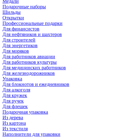
Медали
Подарочные наборы
Шильды
Открытки
Профессиональные подарки
Для финансистов
Для нефтяников и шахтеров
Для строителей
Для энергетиков
Для моряков
Для работников авиации
Для работников культуры
Для медицинских работников
Для железнодорожников
Упаковка
Для блокнотов и ежедневников
Для алкоголя
Для кружек
Для ручек
Для флешек
Подарочная упаковка
Из дерева
Из картона
Из текстиля
Наполнители для упаковки