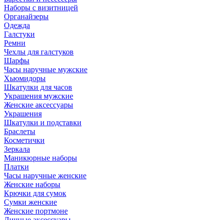
Наборы с визитницей
Органайзеры
Одежда
Галстуки
Ремни
Чехлы для галстуков
Шарфы
Часы наручные мужские
Хьюмидоры
Шкатулки для часов
Украшения мужские
Женские аксессуары
Украшения
Шкатулки и подставки
Браслеты
Косметички
Зеркала
Маникюрные наборы
Платки
Часы наручные женские
Женские наборы
Крючки для сумок
Сумки женские
Женские портмоне
Личные аксессуары