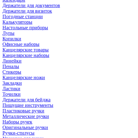
Держатели для документов
Держатели для визиток
Погодные станции
Калькуляторы
Настольные приборы
Лупы
Копилки
Офисные наборы
Канцелярские товары
Канцелярские наборы
Линейки
Пеналы
Стикеры
Канцелярские ножи
Закладки
Ластики
Точилки
Держатели для бейджа
Пишущие инструменты
Пластиковые ручки
Металлические ручки
Наборы ручек
Оригинальные ручки
Ручки-стилусы