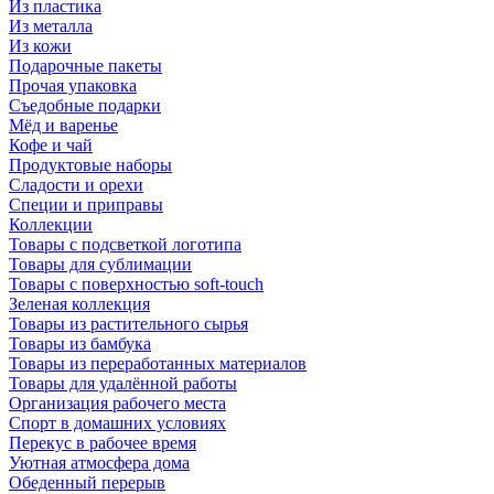
Из пластика
Из металла
Из кожи
Подарочные пакеты
Прочая упаковка
Съедобные подарки
Мёд и варенье
Кофе и чай
Продуктовые наборы
Сладости и орехи
Специи и приправы
Коллекции
Товары с подсветкой логотипа
Товары для сублимации
Товары с поверхностью soft-touch
Зеленая коллекция
Товары из растительного сырья
Товары из бамбука
Товары из переработанных материалов
Товары для удалённой работы
Организация рабочего места
Спорт в домашних условиях
Перекус в рабочее время
Уютная атмосфера дома
Обеденный перерыв