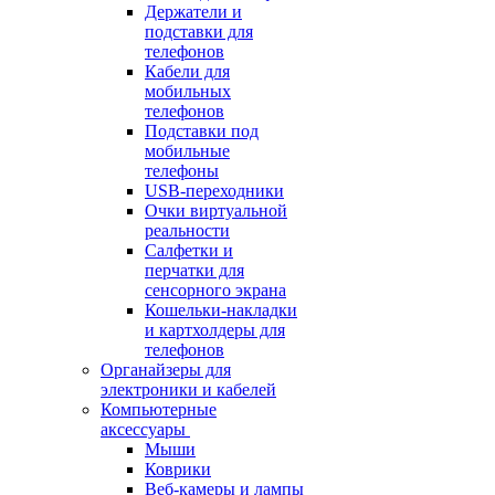
Держатели и
подставки для
телефонов
Кабели для
мобильных
телефонов
Подставки под
мобильные
телефоны
USB-переходники
Очки виртуальной
реальности
Салфетки и
перчатки для
сенсорного экрана
Кошельки-накладки
и картхолдеры для
телефонов
Органайзеры для
электроники и кабелей
Компьютерные
аксессуары
Мыши
Коврики
Веб-камеры и лампы