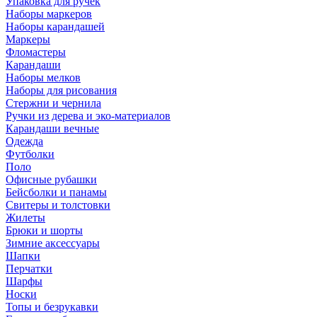
Упаковка для ручек
Наборы маркеров
Наборы карандашей
Маркеры
Фломастеры
Карандаши
Наборы мелков
Наборы для рисования
Стержни и чернила
Ручки из дерева и эко-материалов
Карандаши вечные
Одежда
Футболки
Поло
Офисные рубашки
Бейсболки и панамы
Свитеры и толстовки
Жилеты
Брюки и шорты
Зимние аксессуары
Шапки
Перчатки
Шарфы
Носки
Топы и безрукавки