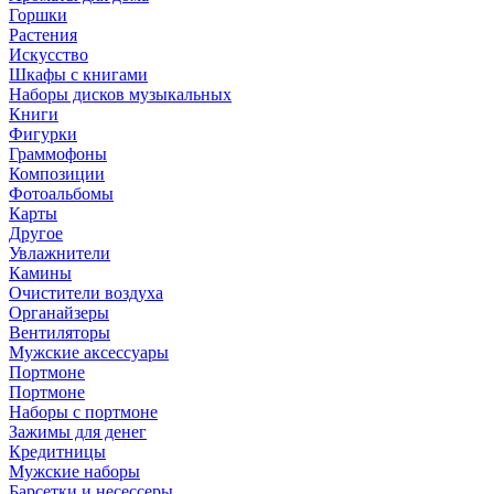
Горшки
Растения
Искусство
Шкафы с книгами
Наборы дисков музыкальных
Книги
Фигурки
Граммофоны
Композиции
Фотоальбомы
Карты
Другое
Увлажнители
Камины
Очистители воздуха
Органайзеры
Вентиляторы
Мужские аксессуары
Портмоне
Портмоне
Наборы с портмоне
Зажимы для денег
Кредитницы
Мужские наборы
Барсетки и несессеры