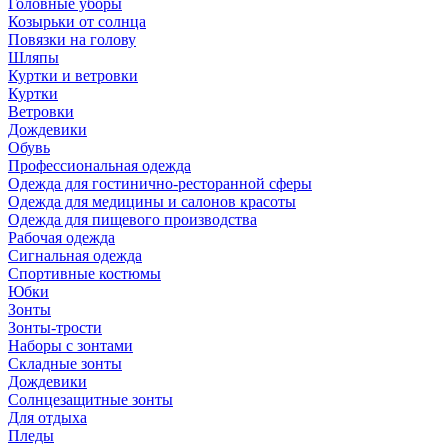
Головные уборы
Козырьки от солнца
Повязки на голову
Шляпы
Куртки и ветровки
Куртки
Ветровки
Дождевики
Обувь
Профессиональная одежда
Одежда для гостинично-ресторанной сферы
Одежда для медицины и салонов красоты
Одежда для пищевого производства
Рабочая одежда
Сигнальная одежда
Спортивные костюмы
Юбки
Зонты
Зонты-трости
Наборы с зонтами
Складные зонты
Дождевики
Солнцезащитные зонты
Для отдыха
Пледы