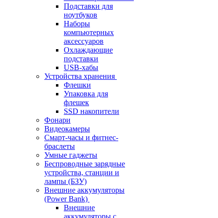
Подставки для
ноутбуков
Наборы
компьютерных
аксессуаров
Охлаждающие
подставки
USB-хабы
Устройства хранения
Флешки
Упаковка для
флешек
SSD накопители
Фонари
Видеокамеры
Смарт-часы и фитнес-
браслеты
Умные гаджеты
Беспроводные зарядные
устройства, станции и
лампы (БЗУ)
Внешние аккумуляторы
(Power Bank)
Внешние
аккумуляторы с