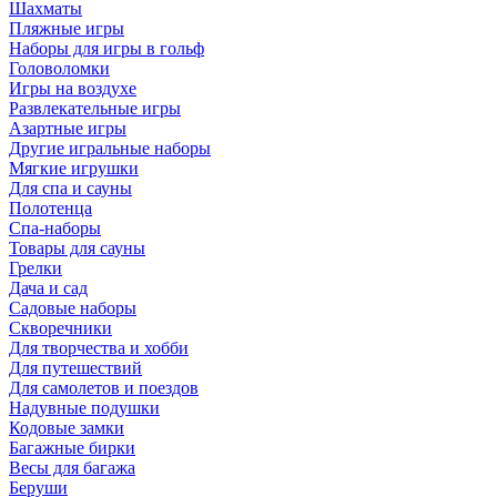
Шахматы
Пляжные игры
Наборы для игры в гольф
Головоломки
Игры на воздухе
Развлекательные игры
Азартные игры
Другие игральные наборы
Мягкие игрушки
Для спа и сауны
Полотенца
Спа-наборы
Товары для сауны
Грелки
Дача и сад
Садовые наборы
Скворечники
Для творчества и хобби
Для путешествий
Для самолетов и поездов
Надувные подушки
Кодовые замки
Багажные бирки
Весы для багажа
Беруши