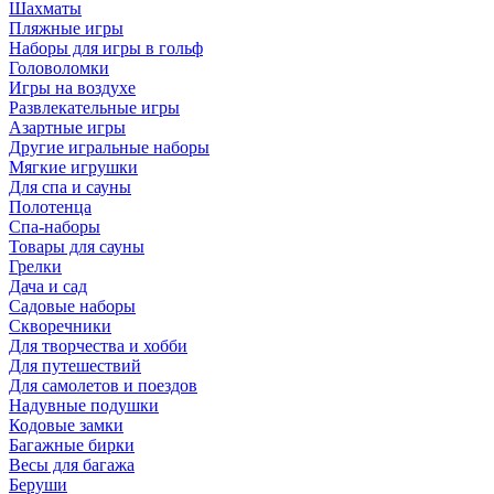
Шахматы
Пляжные игры
Наборы для игры в гольф
Головоломки
Игры на воздухе
Развлекательные игры
Азартные игры
Другие игральные наборы
Мягкие игрушки
Для спа и сауны
Полотенца
Спа-наборы
Товары для сауны
Грелки
Дача и сад
Садовые наборы
Скворечники
Для творчества и хобби
Для путешествий
Для самолетов и поездов
Надувные подушки
Кодовые замки
Багажные бирки
Весы для багажа
Беруши