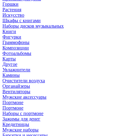
Горшки
Растения
Искусство
Шкафы с книгами
Наборы дисков музыкальных
Книги
Фигурки
Граммофоны
Композиции
Фотоальбомы
Карты
Другое
Увлажнители
Камины
Очистители воздуха
Органайзеры
Вентиляторы
Мужские аксессуары
Портмоне
Портмоне
Наборы с портмоне
Зажимы для денег
Кредитницы
Мужские наборы
Барсетки и несессеры