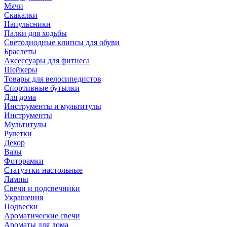
Мячи
Скакалки
Напульсники
Палки для ходьбы
Светодиодные клипсы для обуви
Браслеты
Аксессуары для фитнеса
Шейкеры
Товары для велосипедистов
Спортивные бутылки
Для дома
Инструменты и мультитулы
Инструменты
Мультитулы
Рулетки
Декор
Вазы
Фоторамки
Статуэтки настольные
Лампы
Свечи и подсвечники
Украшения
Подвески
Ароматические свечи
Ароматы для дома