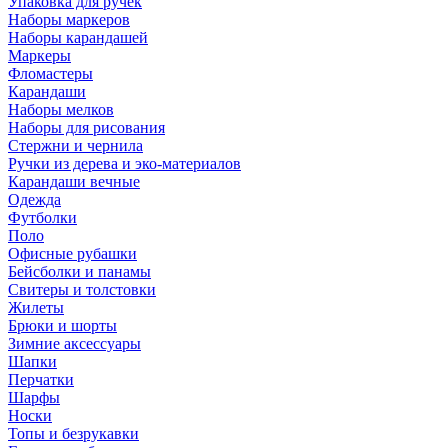
Упаковка для ручек
Наборы маркеров
Наборы карандашей
Маркеры
Фломастеры
Карандаши
Наборы мелков
Наборы для рисования
Стержни и чернила
Ручки из дерева и эко-материалов
Карандаши вечные
Одежда
Футболки
Поло
Офисные рубашки
Бейсболки и панамы
Свитеры и толстовки
Жилеты
Брюки и шорты
Зимние аксессуары
Шапки
Перчатки
Шарфы
Носки
Топы и безрукавки