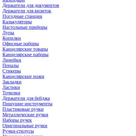
Держатели для документов
Держатели для визиток
Погодные станции
Калькуляторы
Настольные приборы
Лупы
Копилки
Офисные наборы
Канцелярские товары
Канцелярские наборы
Линейки
Пеналы
Стикеры
Канцелярские ножи
Закладки
Ластики
Точилки
Держатели для бейджа
Пишущие инструменты
Пластиковые ручки
Металлические ручки
Наборы ручек
Оригинальные ручки
Ручки-стилусы