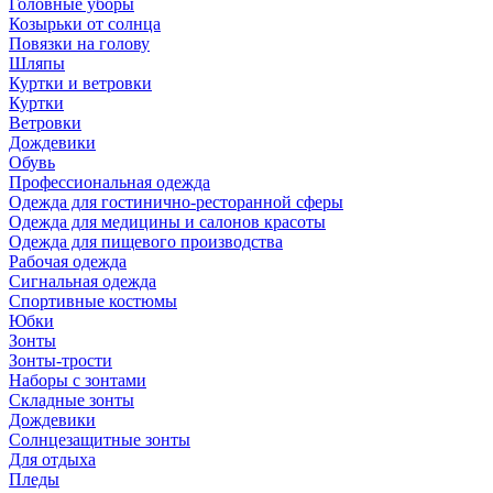
Головные уборы
Козырьки от солнца
Повязки на голову
Шляпы
Куртки и ветровки
Куртки
Ветровки
Дождевики
Обувь
Профессиональная одежда
Одежда для гостинично-ресторанной сферы
Одежда для медицины и салонов красоты
Одежда для пищевого производства
Рабочая одежда
Сигнальная одежда
Спортивные костюмы
Юбки
Зонты
Зонты-трости
Наборы с зонтами
Складные зонты
Дождевики
Солнцезащитные зонты
Для отдыха
Пледы