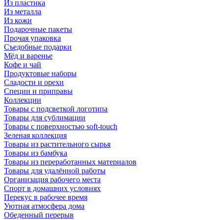
Из пластика
Из металла
Из кожи
Подарочные пакеты
Прочая упаковка
Съедобные подарки
Мёд и варенье
Кофе и чай
Продуктовые наборы
Сладости и орехи
Специи и приправы
Коллекции
Товары с подсветкой логотипа
Товары для сублимации
Товары с поверхностью soft-touch
Зеленая коллекция
Товары из растительного сырья
Товары из бамбука
Товары из переработанных материалов
Товары для удалённой работы
Организация рабочего места
Спорт в домашних условиях
Перекус в рабочее время
Уютная атмосфера дома
Обеденный перерыв