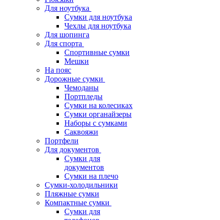
Для ноутбука
Сумки для ноутбука
Чехлы для ноутбука
Для шопинга
Для спорта
Спортивные сумки
Мешки
На пояс
Дорожные сумки
Чемоданы
Портпледы
Сумки на колесиках
Сумки органайзеры
Наборы с сумками
Саквояжи
Портфели
Для документов
Сумки для
документов
Сумки на плечо
Сумки-холодильники
Пляжные сумки
Компактные сумки
Сумки для