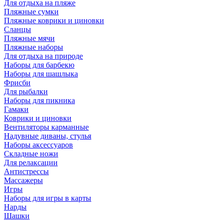
Для отдыха на пляже
Пляжные сумки
Пляжные коврики и циновки
Сланцы
Пляжные мячи
Пляжные наборы
Для отдыха на природе
Наборы для барбекю
Наборы для шашлыка
Фрисби
Для рыбалки
Наборы для пикника
Гамаки
Коврики и циновки
Вентиляторы карманные
Надувные диваны, стулья
Наборы аксессуаров
Складные ножи
Для релаксации
Антистрессы
Массажеры
Игры
Наборы для игры в карты
Нарды
Шашки