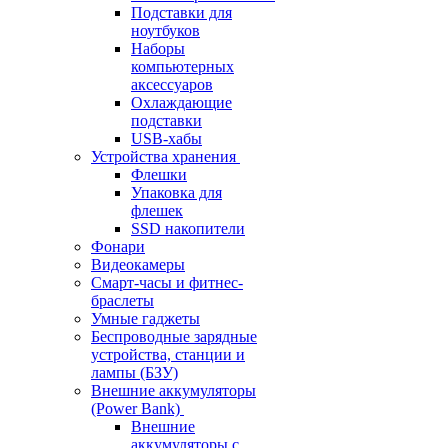
Подставки для
ноутбуков
Наборы
компьютерных
аксессуаров
Охлаждающие
подставки
USB-хабы
Устройства хранения
Флешки
Упаковка для
флешек
SSD накопители
Фонари
Видеокамеры
Смарт-часы и фитнес-
браслеты
Умные гаджеты
Беспроводные зарядные
устройства, станции и
лампы (БЗУ)
Внешние аккумуляторы
(Power Bank)
Внешние
аккумуляторы с