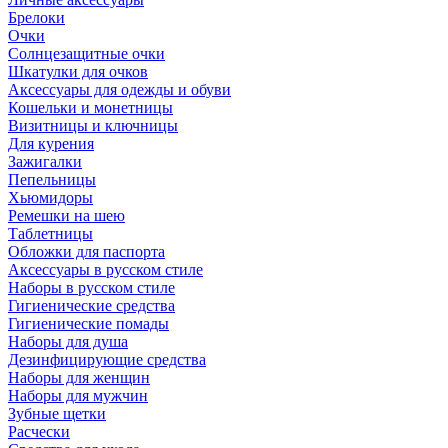
Брелоки
Очки
Солнцезащитные очки
Шкатулки для очков
Аксессуары для одежды и обуви
Кошельки и монетницы
Визитницы и ключницы
Для курения
Зажигалки
Пепельницы
Хьюмидоры
Ремешки на шею
Таблетницы
Обложки для паспорта
Аксессуары в русском стиле
Наборы в русском стиле
Гигиенические средства
Гигиенические помады
Наборы для душа
Дезинфицирующие средства
Наборы для женщин
Наборы для мужчин
Зубные щетки
Расчески