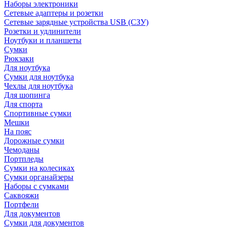
Наборы электроники
Сетевые адаптеры и розетки
Сетевые зарядные устройства USB (СЗУ)
Розетки и удлинители
Ноутбуки и планшеты
Сумки
Рюкзаки
Для ноутбука
Сумки для ноутбука
Чехлы для ноутбука
Для шопинга
Для спорта
Спортивные сумки
Мешки
На пояс
Дорожные сумки
Чемоданы
Портпледы
Сумки на колесиках
Сумки органайзеры
Наборы с сумками
Саквояжи
Портфели
Для документов
Сумки для документов