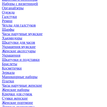
Наборы с визитницей
Органайзеры
Одежда
Галстуки
Ремни
Чехлы для галстуков
Шарфы
Часы наручные мужские
Хьюмидоры
Шкатулки для часов
Украшения мужские
Женские аксессуары
Украшения
Шкатулки и подставки
Браслеты
Косметички
Зеркала
Маникюрные наборы
Платки
Часы наручные женские
Женские наборы
Крючки для сумок
Сумки женские
Женские портмоне
Личные аксессуары