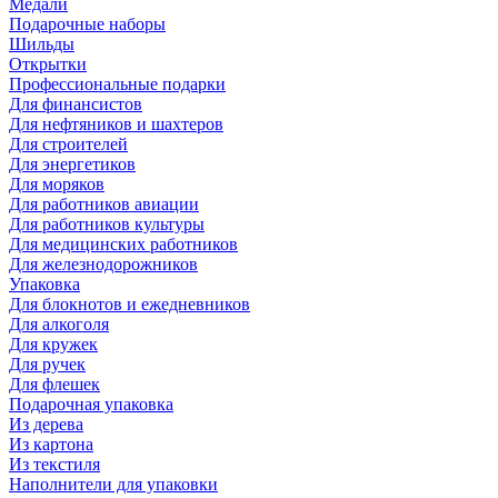
Медали
Подарочные наборы
Шильды
Открытки
Профессиональные подарки
Для финансистов
Для нефтяников и шахтеров
Для строителей
Для энергетиков
Для моряков
Для работников авиации
Для работников культуры
Для медицинских работников
Для железнодорожников
Упаковка
Для блокнотов и ежедневников
Для алкоголя
Для кружек
Для ручек
Для флешек
Подарочная упаковка
Из дерева
Из картона
Из текстиля
Наполнители для упаковки