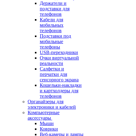
Держатели и
подставки для
телефонов
Кабели для
мобильных
телефонов
Подставки под
мобильные
телефоны
USB-переходники
Очки виртуальной
реальности
Салфетки и
перчатки для
сенсорного экрана
Кошельки-накладки
и картхолдеры для
телефонов
Органайзеры для
электроники и кабелей
Компьютерные
аксессуары
Мыши
Коврики
Веб-камеры и лампы