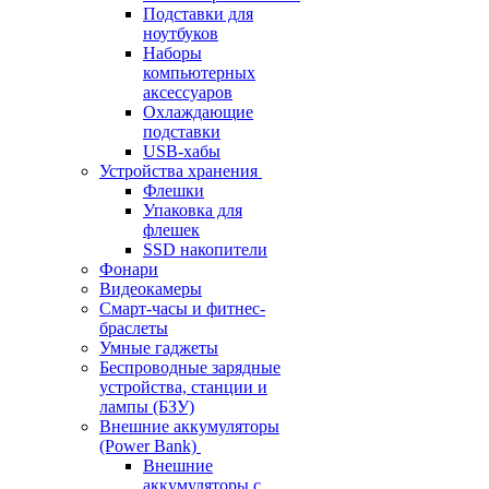
Подставки для
ноутбуков
Наборы
компьютерных
аксессуаров
Охлаждающие
подставки
USB-хабы
Устройства хранения
Флешки
Упаковка для
флешек
SSD накопители
Фонари
Видеокамеры
Смарт-часы и фитнес-
браслеты
Умные гаджеты
Беспроводные зарядные
устройства, станции и
лампы (БЗУ)
Внешние аккумуляторы
(Power Bank)
Внешние
аккумуляторы с