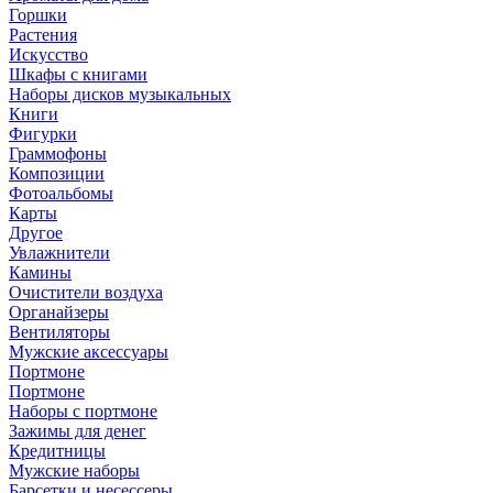
Горшки
Растения
Искусство
Шкафы с книгами
Наборы дисков музыкальных
Книги
Фигурки
Граммофоны
Композиции
Фотоальбомы
Карты
Другое
Увлажнители
Камины
Очистители воздуха
Органайзеры
Вентиляторы
Мужские аксессуары
Портмоне
Портмоне
Наборы с портмоне
Зажимы для денег
Кредитницы
Мужские наборы
Барсетки и несессеры