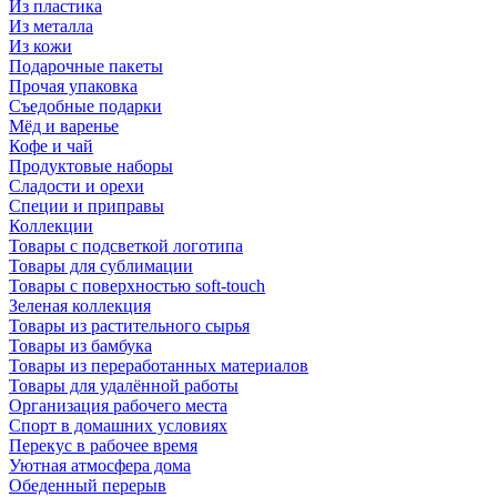
Из пластика
Из металла
Из кожи
Подарочные пакеты
Прочая упаковка
Съедобные подарки
Мёд и варенье
Кофе и чай
Продуктовые наборы
Сладости и орехи
Специи и приправы
Коллекции
Товары с подсветкой логотипа
Товары для сублимации
Товары с поверхностью soft-touch
Зеленая коллекция
Товары из растительного сырья
Товары из бамбука
Товары из переработанных материалов
Товары для удалённой работы
Организация рабочего места
Спорт в домашних условиях
Перекус в рабочее время
Уютная атмосфера дома
Обеденный перерыв