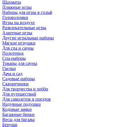
Шахматы
Пляжные игры
Наборы для игры в гольф
Головоломки
Игры на воздухе
Развлекательные игры
Азартные игры
Другие игральные наборы
Мягкие игрушки
Для спа и сауны
Полотенца
Спа-наборы
Товары для сауны
Грелки
Дача и сад
Садовые наборы
Скворечники
Для творчества и хобби
Для путешествий
Для самолетов и поездов
Надувные подушки
Кодовые замки
Багажные бирки
Весы для багажа
Беруши