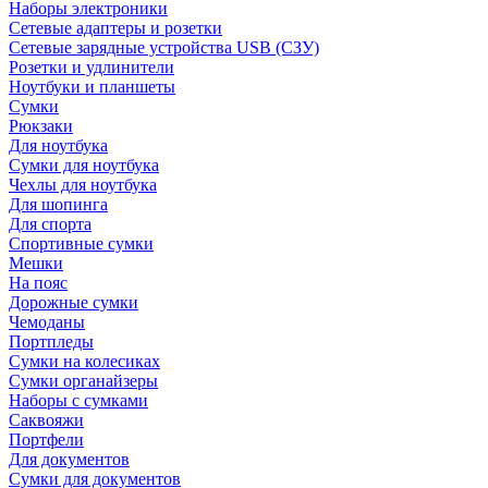
Наборы электроники
Сетевые адаптеры и розетки
Сетевые зарядные устройства USB (СЗУ)
Розетки и удлинители
Ноутбуки и планшеты
Сумки
Рюкзаки
Для ноутбука
Сумки для ноутбука
Чехлы для ноутбука
Для шопинга
Для спорта
Спортивные сумки
Мешки
На пояс
Дорожные сумки
Чемоданы
Портпледы
Сумки на колесиках
Сумки органайзеры
Наборы с сумками
Саквояжи
Портфели
Для документов
Сумки для документов