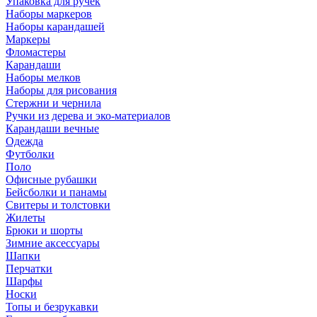
Упаковка для ручек
Наборы маркеров
Наборы карандашей
Маркеры
Фломастеры
Карандаши
Наборы мелков
Наборы для рисования
Стержни и чернила
Ручки из дерева и эко-материалов
Карандаши вечные
Одежда
Футболки
Поло
Офисные рубашки
Бейсболки и панамы
Свитеры и толстовки
Жилеты
Брюки и шорты
Зимние аксессуары
Шапки
Перчатки
Шарфы
Носки
Топы и безрукавки