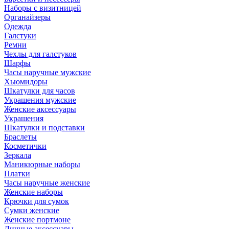
Наборы с визитницей
Органайзеры
Одежда
Галстуки
Ремни
Чехлы для галстуков
Шарфы
Часы наручные мужские
Хьюмидоры
Шкатулки для часов
Украшения мужские
Женские аксессуары
Украшения
Шкатулки и подставки
Браслеты
Косметички
Зеркала
Маникюрные наборы
Платки
Часы наручные женские
Женские наборы
Крючки для сумок
Сумки женские
Женские портмоне
Личные аксессуары