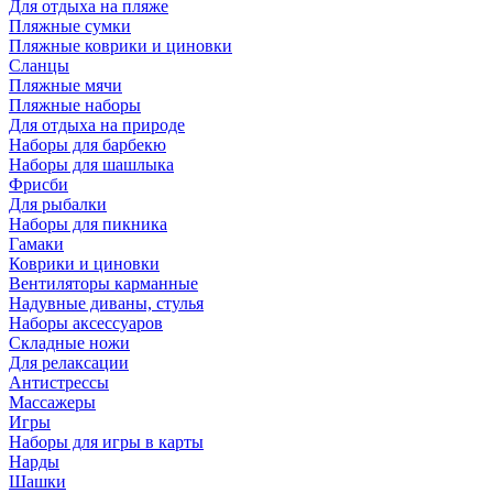
Для отдыха на пляже
Пляжные сумки
Пляжные коврики и циновки
Сланцы
Пляжные мячи
Пляжные наборы
Для отдыха на природе
Наборы для барбекю
Наборы для шашлыка
Фрисби
Для рыбалки
Наборы для пикника
Гамаки
Коврики и циновки
Вентиляторы карманные
Надувные диваны, стулья
Наборы аксессуаров
Складные ножи
Для релаксации
Антистрессы
Массажеры
Игры
Наборы для игры в карты
Нарды
Шашки