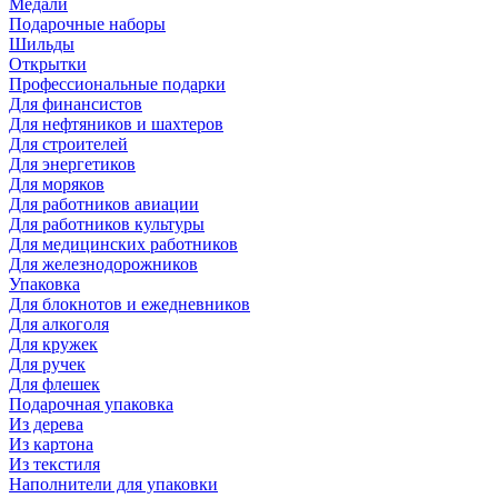
Медали
Подарочные наборы
Шильды
Открытки
Профессиональные подарки
Для финансистов
Для нефтяников и шахтеров
Для строителей
Для энергетиков
Для моряков
Для работников авиации
Для работников культуры
Для медицинских работников
Для железнодорожников
Упаковка
Для блокнотов и ежедневников
Для алкоголя
Для кружек
Для ручек
Для флешек
Подарочная упаковка
Из дерева
Из картона
Из текстиля
Наполнители для упаковки