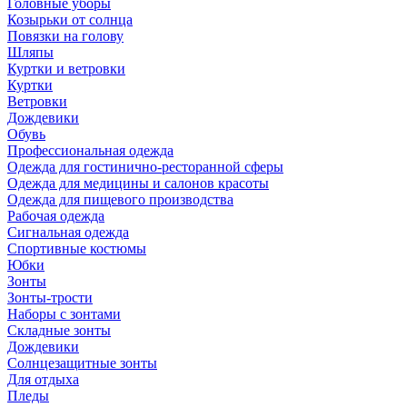
Головные уборы
Козырьки от солнца
Повязки на голову
Шляпы
Куртки и ветровки
Куртки
Ветровки
Дождевики
Обувь
Профессиональная одежда
Одежда для гостинично-ресторанной сферы
Одежда для медицины и салонов красоты
Одежда для пищевого производства
Рабочая одежда
Сигнальная одежда
Спортивные костюмы
Юбки
Зонты
Зонты-трости
Наборы с зонтами
Складные зонты
Дождевики
Солнцезащитные зонты
Для отдыха
Пледы