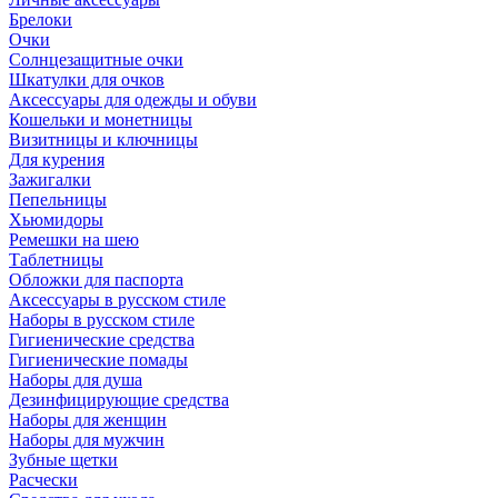
Брелоки
Очки
Солнцезащитные очки
Шкатулки для очков
Аксессуары для одежды и обуви
Кошельки и монетницы
Визитницы и ключницы
Для курения
Зажигалки
Пепельницы
Хьюмидоры
Ремешки на шею
Таблетницы
Обложки для паспорта
Аксессуары в русском стиле
Наборы в русском стиле
Гигиенические средства
Гигиенические помады
Наборы для душа
Дезинфицирующие средства
Наборы для женщин
Наборы для мужчин
Зубные щетки
Расчески