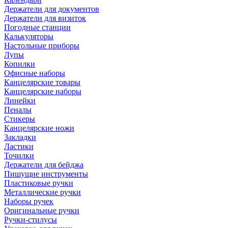
Держатели для документов
Держатели для визиток
Погодные станции
Калькуляторы
Настольные приборы
Лупы
Копилки
Офисные наборы
Канцелярские товары
Канцелярские наборы
Линейки
Пеналы
Стикеры
Канцелярские ножи
Закладки
Ластики
Точилки
Держатели для бейджа
Пишущие инструменты
Пластиковые ручки
Металлические ручки
Наборы ручек
Оригинальные ручки
Ручки-стилусы