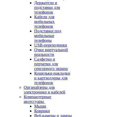
Держатели и
подставки для
телефонов
Кабели для
мобильных
телефонов
Подставки под
мобильные
телефоны
USB-переходники
Очки виртуальной
реальности
Салфетки и
перчатки для
сенсорного экрана
Кошельки-накладки
и картхолдеры для
телефонов
Органайзеры для
электроники и кабелей
Компьютерные
аксессуары
Мыши
Коврики
Веб-камеры и лампы