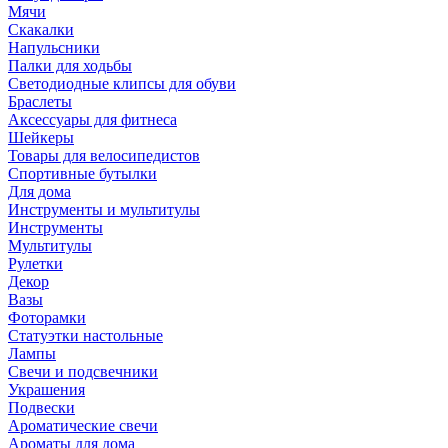
Мячи
Скакалки
Напульсники
Палки для ходьбы
Светодиодные клипсы для обуви
Браслеты
Аксессуары для фитнеса
Шейкеры
Товары для велосипедистов
Спортивные бутылки
Для дома
Инструменты и мультитулы
Инструменты
Мультитулы
Рулетки
Декор
Вазы
Фоторамки
Статуэтки настольные
Лампы
Свечи и подсвечники
Украшения
Подвески
Ароматические свечи
Ароматы для дома