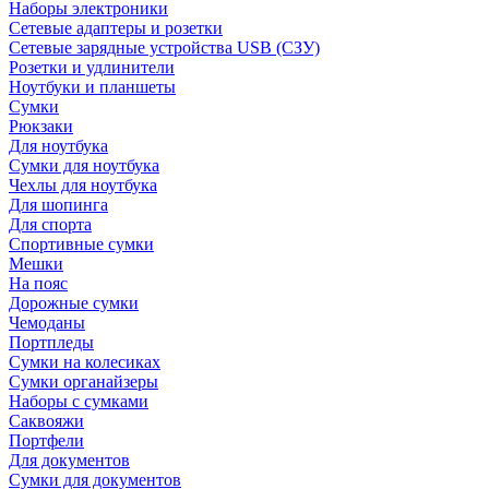
Наборы электроники
Сетевые адаптеры и розетки
Сетевые зарядные устройства USB (СЗУ)
Розетки и удлинители
Ноутбуки и планшеты
Сумки
Рюкзаки
Для ноутбука
Сумки для ноутбука
Чехлы для ноутбука
Для шопинга
Для спорта
Спортивные сумки
Мешки
На пояс
Дорожные сумки
Чемоданы
Портпледы
Сумки на колесиках
Сумки органайзеры
Наборы с сумками
Саквояжи
Портфели
Для документов
Сумки для документов