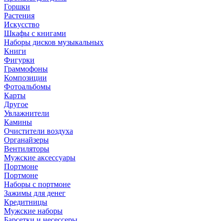
Горшки
Растения
Искусство
Шкафы с книгами
Наборы дисков музыкальных
Книги
Фигурки
Граммофоны
Композиции
Фотоальбомы
Карты
Другое
Увлажнители
Камины
Очистители воздуха
Органайзеры
Вентиляторы
Мужские аксессуары
Портмоне
Портмоне
Наборы с портмоне
Зажимы для денег
Кредитницы
Мужские наборы
Барсетки и несессеры