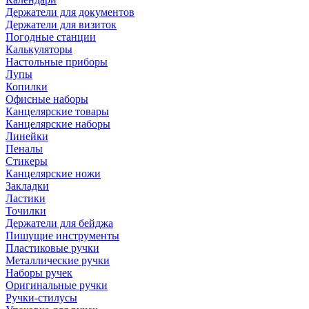
Держатели для документов
Держатели для визиток
Погодные станции
Калькуляторы
Настольные приборы
Лупы
Копилки
Офисные наборы
Канцелярские товары
Канцелярские наборы
Линейки
Пеналы
Стикеры
Канцелярские ножи
Закладки
Ластики
Точилки
Держатели для бейджа
Пишущие инструменты
Пластиковые ручки
Металлические ручки
Наборы ручек
Оригинальные ручки
Ручки-стилусы