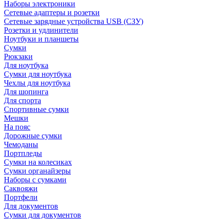
Наборы электроники
Сетевые адаптеры и розетки
Сетевые зарядные устройства USB (СЗУ)
Розетки и удлинители
Ноутбуки и планшеты
Сумки
Рюкзаки
Для ноутбука
Сумки для ноутбука
Чехлы для ноутбука
Для шопинга
Для спорта
Спортивные сумки
Мешки
На пояс
Дорожные сумки
Чемоданы
Портпледы
Сумки на колесиках
Сумки органайзеры
Наборы с сумками
Саквояжи
Портфели
Для документов
Сумки для документов