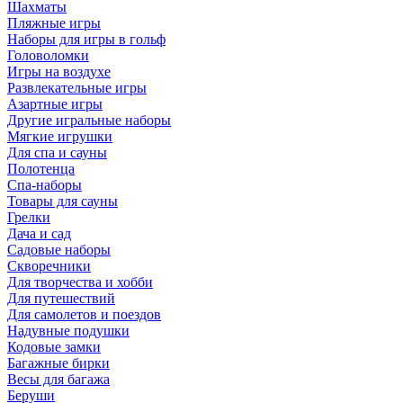
Шахматы
Пляжные игры
Наборы для игры в гольф
Головоломки
Игры на воздухе
Развлекательные игры
Азартные игры
Другие игральные наборы
Мягкие игрушки
Для спа и сауны
Полотенца
Спа-наборы
Товары для сауны
Грелки
Дача и сад
Садовые наборы
Скворечники
Для творчества и хобби
Для путешествий
Для самолетов и поездов
Надувные подушки
Кодовые замки
Багажные бирки
Весы для багажа
Беруши