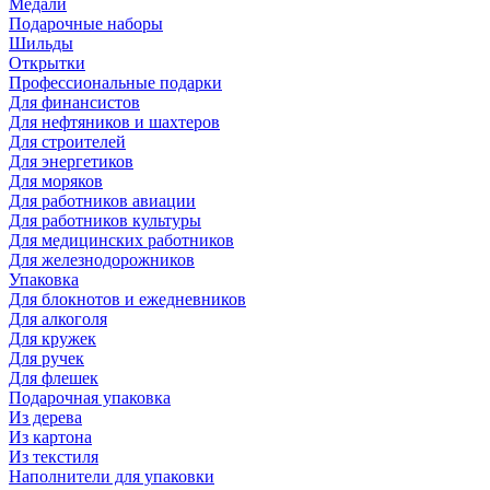
Медали
Подарочные наборы
Шильды
Открытки
Профессиональные подарки
Для финансистов
Для нефтяников и шахтеров
Для строителей
Для энергетиков
Для моряков
Для работников авиации
Для работников культуры
Для медицинских работников
Для железнодорожников
Упаковка
Для блокнотов и ежедневников
Для алкоголя
Для кружек
Для ручек
Для флешек
Подарочная упаковка
Из дерева
Из картона
Из текстиля
Наполнители для упаковки