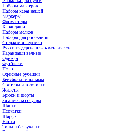
Упаковка для ручек
Наборы маркеров
Наборы карандашей
Маркеры
Фломастеры
Карандаши
Наборы мелков
Наборы для рисования
Стержни и чернила
Ручки из дерева и эко-материалов
Карандаши вечные
Одежда
Футболки
Поло
Офисные рубашки
Бейсболки и панамы
Свитеры и толстовки
Жилеты
Брюки и шорты
Зимние аксессуары
Шапки
Перчатки
Шарфы
Носки
Топы и безрукавки