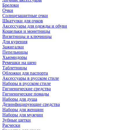
Брелоки
Очки
Солнцезащитные очки
Шкатулки для очков
Аксессуары для одежды и обуви
Кошельки и монетницы
Визитницы и ключницы
Для курения
Зажигалки
Пепельницы
Хьюмидоры
Ремешки на шею
Таблетницы
Обложки для паспорта
Аксессуары в русском стиле
Наборы в русском стиле
Гигиенические средства
Гигиенические помады
Наборы для душа
Дезинфицирующие средства
Наборы для женщин
Наборы для мужчин
Зубные щетки
Расчески