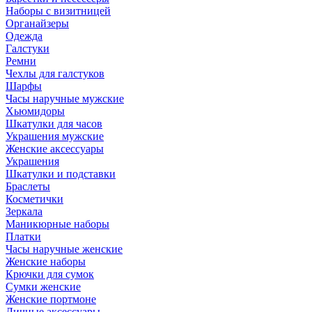
Наборы с визитницей
Органайзеры
Одежда
Галстуки
Ремни
Чехлы для галстуков
Шарфы
Часы наручные мужские
Хьюмидоры
Шкатулки для часов
Украшения мужские
Женские аксессуары
Украшения
Шкатулки и подставки
Браслеты
Косметички
Зеркала
Маникюрные наборы
Платки
Часы наручные женские
Женские наборы
Крючки для сумок
Сумки женские
Женские портмоне
Личные аксессуары