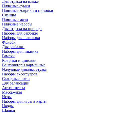
Для отдыха на пляже
Пляжные сумки
Пляжные коврики и циновки
Сланцы
Пляжные мячи
Пляжные наборы
Для отдыха на природе
Наборы для барбекю
Наборы для шашлыка
Фрисби
Для рыбалки
Наборы для пикника
Гамаки
Коврики и циновки
Вентиляторы карманные
Надувные диваны, стулья
Наборы аксессуаров
Складные ножи
Для релаксации
Антистрессы
Массажеры
Игры
Наборы для игры в карты
Нарды
Шашки