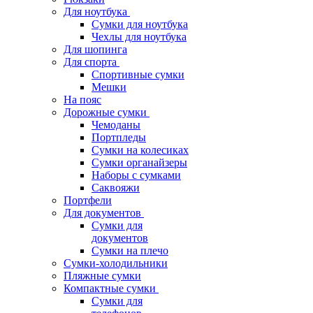
Для ноутбука
Сумки для ноутбука
Чехлы для ноутбука
Для шопинга
Для спорта
Спортивные сумки
Мешки
На пояс
Дорожные сумки
Чемоданы
Портпледы
Сумки на колесиках
Сумки органайзеры
Наборы с сумками
Саквояжи
Портфели
Для документов
Сумки для
документов
Сумки на плечо
Сумки-холодильники
Пляжные сумки
Компактные сумки
Сумки для