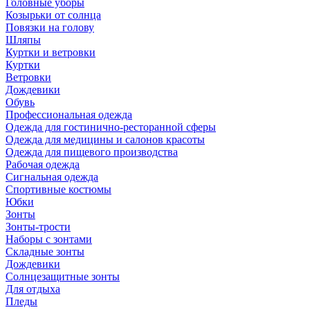
Головные уборы
Козырьки от солнца
Повязки на голову
Шляпы
Куртки и ветровки
Куртки
Ветровки
Дождевики
Обувь
Профессиональная одежда
Одежда для гостинично-ресторанной сферы
Одежда для медицины и салонов красоты
Одежда для пищевого производства
Рабочая одежда
Сигнальная одежда
Спортивные костюмы
Юбки
Зонты
Зонты-трости
Наборы с зонтами
Складные зонты
Дождевики
Солнцезащитные зонты
Для отдыха
Пледы