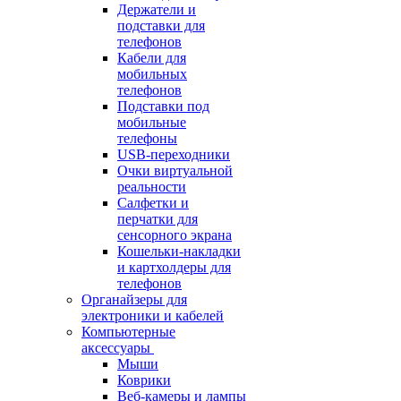
Держатели и
подставки для
телефонов
Кабели для
мобильных
телефонов
Подставки под
мобильные
телефоны
USB-переходники
Очки виртуальной
реальности
Салфетки и
перчатки для
сенсорного экрана
Кошельки-накладки
и картхолдеры для
телефонов
Органайзеры для
электроники и кабелей
Компьютерные
аксессуары
Мыши
Коврики
Веб-камеры и лампы