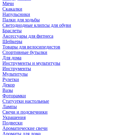
Мячи
Скакалки
Напульсники
Палки для ходьбы
Светодиодные клипсы для обуви
Браслеты
Аксессуары для фитнеса
Шейкеры
Товары для велосипедистов
Спортивные бутылки
Для дома
Инструменты и мультитулы
Инструменты
Мультитулы
Рулетки
Декор
Вазы
Фоторамки
Статуэтки настольные
Лампы
Свечи и подсвечники
Украшения
Подвески
Ароматические свечи
Ароматы для дома