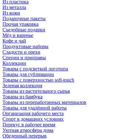
Из пластика
Из металла
Из кожи
Подарочные пакеты
Прочая упаковка
Съедобные подарки
Мёд и варенье
Кофе и чай
Продуктовые наборы
Сладости и орехи
Специи и приправы
Коллекции
Товары с подсветкой логотипа
Товары для сублимации
Товары с поверхностью soft-touch
Зеленая коллекция
Товары из растительного сырья
Товары из бамбука
Товары из переработанных материалов
Товары для удалённой работы
Организация рабочего места
Спорт в домашних условиях
Перекус в рабочее время
Уютная атмосфера дома
Обеденный перерыв