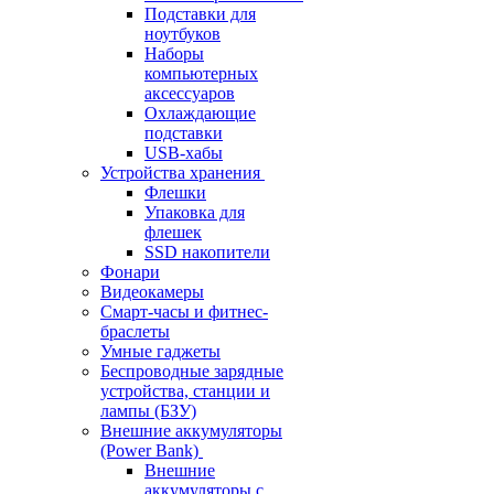
Подставки для
ноутбуков
Наборы
компьютерных
аксессуаров
Охлаждающие
подставки
USB-хабы
Устройства хранения
Флешки
Упаковка для
флешек
SSD накопители
Фонари
Видеокамеры
Смарт-часы и фитнес-
браслеты
Умные гаджеты
Беспроводные зарядные
устройства, станции и
лампы (БЗУ)
Внешние аккумуляторы
(Power Bank)
Внешние
аккумуляторы с