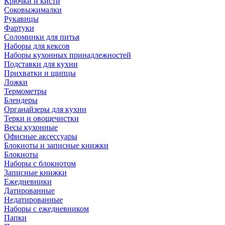
Крючки и кисти
Соковыжималки
Рукавицы
Фартуки
Соломинки для питья
Наборы для кексов
Наборы кухонных принадлежностей
Подставки для кухни
Прихватки и щипцы
Ложки
Термометры
Блендеры
Органайзеры для кухни
Терки и овощечистки
Весы кухонные
Офисные аксессуары
Блокноты и записные книжки
Блокноты
Наборы с блокнотом
Записные книжки
Ежедневники
Датированные
Недатированные
Наборы с ежедневником
Папки