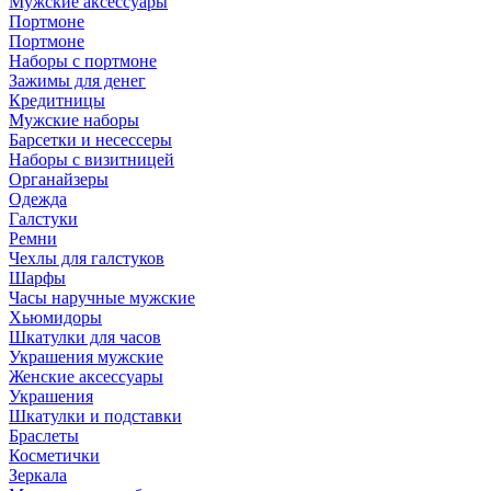
Мужские аксессуары
Портмоне
Портмоне
Наборы с портмоне
Зажимы для денег
Кредитницы
Мужские наборы
Барсетки и несессеры
Наборы с визитницей
Органайзеры
Одежда
Галстуки
Ремни
Чехлы для галстуков
Шарфы
Часы наручные мужские
Хьюмидоры
Шкатулки для часов
Украшения мужские
Женские аксессуары
Украшения
Шкатулки и подставки
Браслеты
Косметички
Зеркала