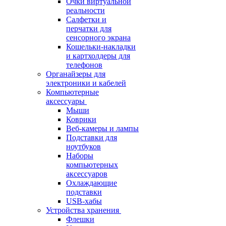
Очки виртуальной
реальности
Салфетки и
перчатки для
сенсорного экрана
Кошельки-накладки
и картхолдеры для
телефонов
Органайзеры для
электроники и кабелей
Компьютерные
аксессуары
Мыши
Коврики
Веб-камеры и лампы
Подставки для
ноутбуков
Наборы
компьютерных
аксессуаров
Охлаждающие
подставки
USB-хабы
Устройства хранения
Флешки