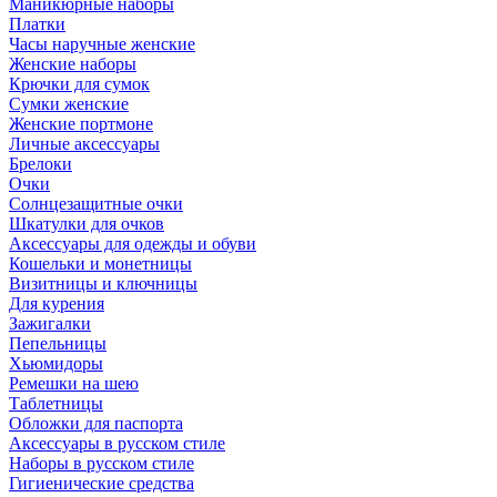
Маникюрные наборы
Платки
Часы наручные женские
Женские наборы
Крючки для сумок
Сумки женские
Женские портмоне
Личные аксессуары
Брелоки
Очки
Солнцезащитные очки
Шкатулки для очков
Аксессуары для одежды и обуви
Кошельки и монетницы
Визитницы и ключницы
Для курения
Зажигалки
Пепельницы
Хьюмидоры
Ремешки на шею
Таблетницы
Обложки для паспорта
Аксессуары в русском стиле
Наборы в русском стиле
Гигиенические средства