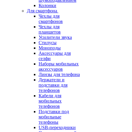
шумоподавлением
Колонки
Для смартфона
Чехлы для
смартфонов
Чехлы для
планшетов
Усилители звука
Стилусы
Моноподы
Аксессуары для
селфи
Наборы мобильных
аксессуаров
Линзы для телефона
Держатели и
подставки для
телефонов
Кабели для
мобильных
телефонов
Подставки под
мобильные
телефоны
USB-переходники