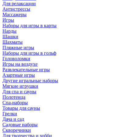
Для релаксации
Антистрессы
Массажеры
Игры
Наборы для игры в карты
Нарды
Шашки
Шахматы
Пляжные игры
Наборы для игры в гольф
Головоломки
Игры на воздухе
Развлекательные игры
Азартные игры
Другие игральные наборы
Мягкие игрушки
Для спа и сауны
Полотенца
Спа-наборы
Товары для сауны
Грелки
Дача и сад
Садовые наборы
Скворечники
Для творчества и хобби