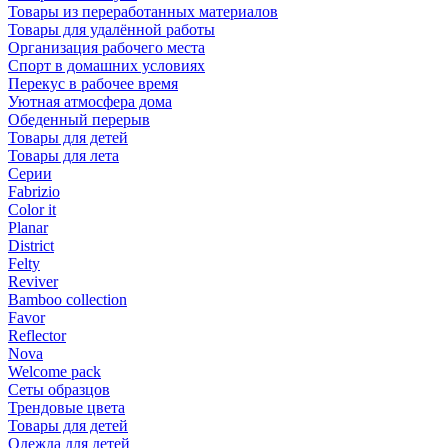
Товары из переработанных материалов
Товары для удалённой работы
Организация рабочего места
Спорт в домашних условиях
Перекус в рабочее время
Уютная атмосфера дома
Обеденный перерыв
Товары для детей
Товары для лета
Серии
Fabrizio
Color it
Planar
District
Felty
Reviver
Bamboo collection
Favor
Reflector
Nova
Welcome pack
Сеты образцов
Трендовые цвета
Товары для детей
Одежда для детей