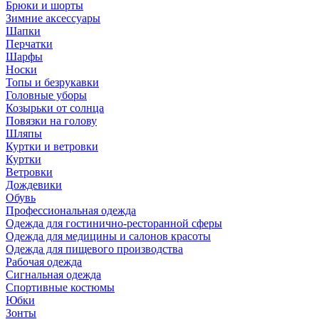
Брюки и шорты
Зимние аксессуары
Шапки
Перчатки
Шарфы
Носки
Топы и безрукавки
Головные уборы
Козырьки от солнца
Повязки на голову
Шляпы
Куртки и ветровки
Куртки
Ветровки
Дождевики
Обувь
Профессиональная одежда
Одежда для гостинично-ресторанной сферы
Одежда для медицины и салонов красоты
Одежда для пищевого производства
Рабочая одежда
Сигнальная одежда
Спортивные костюмы
Юбки
Зонты