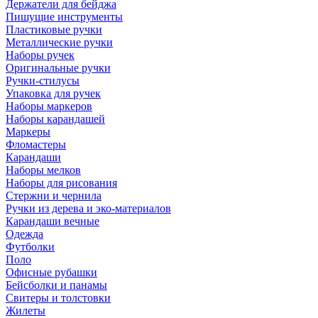
Держатели для бейджа
Пишущие инструменты
Пластиковые ручки
Металлические ручки
Наборы ручек
Оригинальные ручки
Ручки-стилусы
Упаковка для ручек
Наборы маркеров
Наборы карандашей
Маркеры
Фломастеры
Карандаши
Наборы мелков
Наборы для рисования
Стержни и чернила
Ручки из дерева и эко-материалов
Карандаши вечные
Одежда
Футболки
Поло
Офисные рубашки
Бейсболки и панамы
Свитеры и толстовки
Жилеты