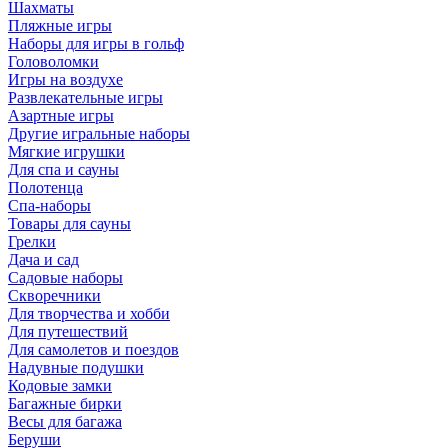
Шахматы
Пляжные игры
Наборы для игры в гольф
Головоломки
Игры на воздухе
Развлекательные игры
Азартные игры
Другие игральные наборы
Мягкие игрушки
Для спа и сауны
Полотенца
Спа-наборы
Товары для сауны
Грелки
Дача и сад
Садовые наборы
Скворечники
Для творчества и хобби
Для путешествий
Для самолетов и поездов
Надувные подушки
Кодовые замки
Багажные бирки
Весы для багажа
Беруши