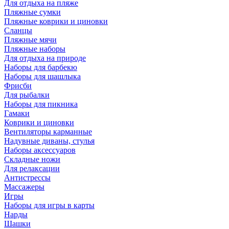
Для отдыха на пляже
Пляжные сумки
Пляжные коврики и циновки
Сланцы
Пляжные мячи
Пляжные наборы
Для отдыха на природе
Наборы для барбекю
Наборы для шашлыка
Фрисби
Для рыбалки
Наборы для пикника
Гамаки
Коврики и циновки
Вентиляторы карманные
Надувные диваны, стулья
Наборы аксессуаров
Складные ножи
Для релаксации
Антистрессы
Массажеры
Игры
Наборы для игры в карты
Нарды
Шашки