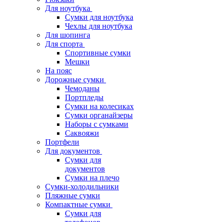
Для ноутбука
Сумки для ноутбука
Чехлы для ноутбука
Для шопинга
Для спорта
Спортивные сумки
Мешки
На пояс
Дорожные сумки
Чемоданы
Портпледы
Сумки на колесиках
Сумки органайзеры
Наборы с сумками
Саквояжи
Портфели
Для документов
Сумки для
документов
Сумки на плечо
Сумки-холодильники
Пляжные сумки
Компактные сумки
Сумки для