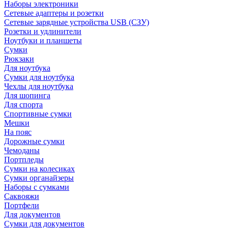
Наборы электроники
Сетевые адаптеры и розетки
Сетевые зарядные устройства USB (СЗУ)
Розетки и удлинители
Ноутбуки и планшеты
Сумки
Рюкзаки
Для ноутбука
Сумки для ноутбука
Чехлы для ноутбука
Для шопинга
Для спорта
Спортивные сумки
Мешки
На пояс
Дорожные сумки
Чемоданы
Портпледы
Сумки на колесиках
Сумки органайзеры
Наборы с сумками
Саквояжи
Портфели
Для документов
Сумки для документов