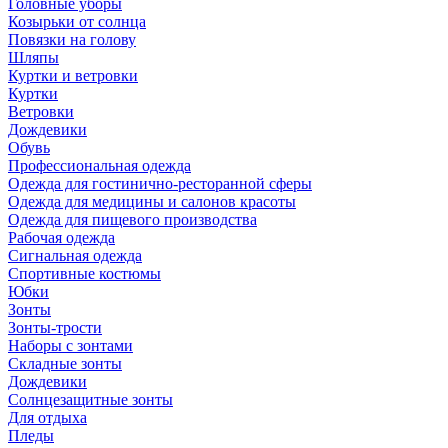
Головные уборы
Козырьки от солнца
Повязки на голову
Шляпы
Куртки и ветровки
Куртки
Ветровки
Дождевики
Обувь
Профессиональная одежда
Одежда для гостинично-ресторанной сферы
Одежда для медицины и салонов красоты
Одежда для пищевого производства
Рабочая одежда
Сигнальная одежда
Спортивные костюмы
Юбки
Зонты
Зонты-трости
Наборы с зонтами
Складные зонты
Дождевики
Солнцезащитные зонты
Для отдыха
Пледы