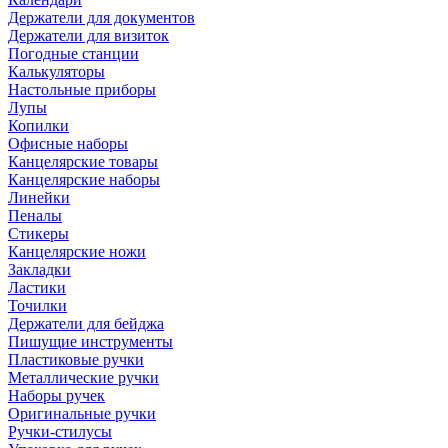
Держатели для документов
Держатели для визиток
Погодные станции
Калькуляторы
Настольные приборы
Лупы
Копилки
Офисные наборы
Канцелярские товары
Канцелярские наборы
Линейки
Пеналы
Стикеры
Канцелярские ножи
Закладки
Ластики
Точилки
Держатели для бейджа
Пишущие инструменты
Пластиковые ручки
Металлические ручки
Наборы ручек
Оригинальные ручки
Ручки-стилусы