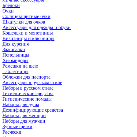
Брелоки
Очки
Солнцезащитные очки
Шкатулки для очков
Аксессуары для одежды и обуви
Кошельки и монетницы
Визитницы и ключницы
Для курения
Зажигалки
Пепельницы
Хьюмидоры
Ремешки на шею
Таблетницы
Обложки для паспорта
Аксессуары в русском стиле
Наборы в русском стиле
Гигиенические средства
Гигиенические помады
Наборы для душа
Дезинфицирующие средства
Наборы для женщин
Наборы для мужчин
Зубные щетки
Расчески