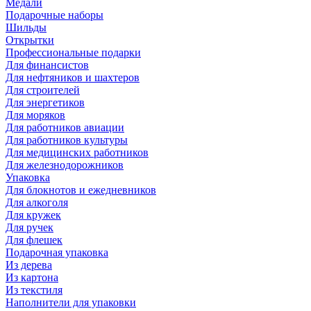
Медали
Подарочные наборы
Шильды
Открытки
Профессиональные подарки
Для финансистов
Для нефтяников и шахтеров
Для строителей
Для энергетиков
Для моряков
Для работников авиации
Для работников культуры
Для медицинских работников
Для железнодорожников
Упаковка
Для блокнотов и ежедневников
Для алкоголя
Для кружек
Для ручек
Для флешек
Подарочная упаковка
Из дерева
Из картона
Из текстиля
Наполнители для упаковки