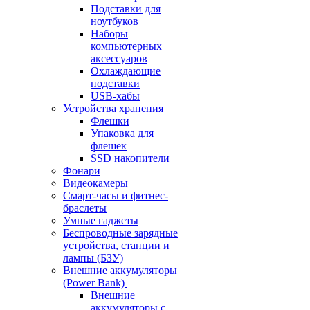
Подставки для
ноутбуков
Наборы
компьютерных
аксессуаров
Охлаждающие
подставки
USB-хабы
Устройства хранения
Флешки
Упаковка для
флешек
SSD накопители
Фонари
Видеокамеры
Смарт-часы и фитнес-
браслеты
Умные гаджеты
Беспроводные зарядные
устройства, станции и
лампы (БЗУ)
Внешние аккумуляторы
(Power Bank)
Внешние
аккумуляторы с