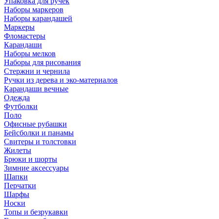
Упаковка для ручек
Наборы маркеров
Наборы карандашей
Маркеры
Фломастеры
Карандаши
Наборы мелков
Наборы для рисования
Стержни и чернила
Ручки из дерева и эко-материалов
Карандаши вечные
Одежда
Футболки
Поло
Офисные рубашки
Бейсболки и панамы
Свитеры и толстовки
Жилеты
Брюки и шорты
Зимние аксессуары
Шапки
Перчатки
Шарфы
Носки
Топы и безрукавки