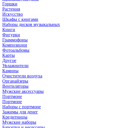
Горшки
Растения
Искусство
Шкафы с книгами
Наборы дисков музыкальных
Книги
Фигурки
Граммофоны
Композиции
Фотоальбомы
Карты
Другое
Увлажнители
Камины
Очистители воздуха
Органайзеры
Вентиляторы
Мужские аксессуары
Портмоне
Портмоне
Наборы с портмоне
Зажимы для денег
Кредитницы
Мужские наборы
Барсетки и несессеры