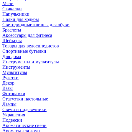
Мячи
Скакалки
Напульсники
Палки для ходьбы
Светодиодные клипсы для обуви
Браслеты
Аксессуары для фитнеса
Шейкеры
Товары для велосипедистов
Спортивные бутылки
Для дома
Инструменты и мультитулы
Инструменты
Мультитулы
Рулетки
Декор
Вазы
Фоторамки
Статуэтки настольные
Лампы
Свечи и подсвечники
Украшения
Подвески
Ароматические свечи
Ароматы для дома