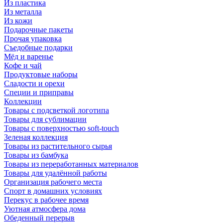
Из пластика
Из металла
Из кожи
Подарочные пакеты
Прочая упаковка
Съедобные подарки
Мёд и варенье
Кофе и чай
Продуктовые наборы
Сладости и орехи
Специи и приправы
Коллекции
Товары с подсветкой логотипа
Товары для сублимации
Товары с поверхностью soft-touch
Зеленая коллекция
Товары из растительного сырья
Товары из бамбука
Товары из переработанных материалов
Товары для удалённой работы
Организация рабочего места
Спорт в домашних условиях
Перекус в рабочее время
Уютная атмосфера дома
Обеденный перерыв