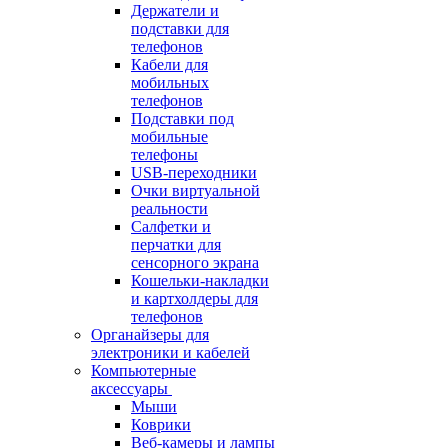
Держатели и
подставки для
телефонов
Кабели для
мобильных
телефонов
Подставки под
мобильные
телефоны
USB-переходники
Очки виртуальной
реальности
Салфетки и
перчатки для
сенсорного экрана
Кошельки-накладки
и картхолдеры для
телефонов
Органайзеры для
электроники и кабелей
Компьютерные
аксессуары
Мыши
Коврики
Веб-камеры и лампы