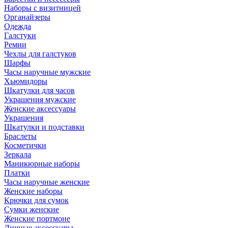
Наборы с визитницей
Органайзеры
Одежда
Галстуки
Ремни
Чехлы для галстуков
Шарфы
Часы наручные мужские
Хьюмидоры
Шкатулки для часов
Украшения мужские
Женские аксессуары
Украшения
Шкатулки и подставки
Браслеты
Косметички
Зеркала
Маникюрные наборы
Платки
Часы наручные женские
Женские наборы
Крючки для сумок
Сумки женские
Женские портмоне
Личные аксессуары