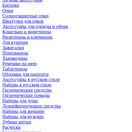
Брелоки
Очки
Солнцезащитные очки
Шкатулки для очков
Аксессуары для одежды и обуви
Кошельки и монетницы
Визитницы и ключницы
Для курения
Зажигалки
Пепельницы
Хьюмидоры
Ремешки на шею
Таблетницы
Обложки для паспорта
Аксессуары в русском стиле
Наборы в русском стиле
Гигиенические средства
Гигиенические помады
Наборы для душа
Дезинфицирующие средства
Наборы для женщин
Наборы для мужчин
Зубные щетки
Расчески