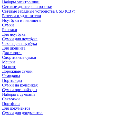
Наборы электроники
Сетевые адаптеры и розетки
Сетевые зарядные устройства USB (СЗУ)
Розетки и удлинители
Ноутбуки и планшеты
Сумки
Рюкзаки
Для ноутбука
Сумки для ноутбука
Чехлы для ноутбука
Для шопинга
Для спорта
Спортивные сумки
Мешки
На пояс
Дорожные сумки
Чемоданы
Портпледы
Сумки на колесиках
Сумки органайзеры
Наборы с сумками
Саквояжи
Портфели
Для документов
Сумки для документов