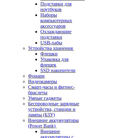
Подставки для
ноутбуков
Наборы
компьютерных
аксессуаров
Охлаждающие
подставки
USB-хабы
Устройства хранения
Флешки
Упаковка для
флешек
SSD накопители
Фонари
Видеокамеры
Смарт-часы и фитнес-
браслеты
Умные гаджеты
Беспроводные зарядные
устройства, станции и
лампы (БЗУ)
Внешние аккумуляторы
(Power Bank)
Внешние
аккумуляторы с