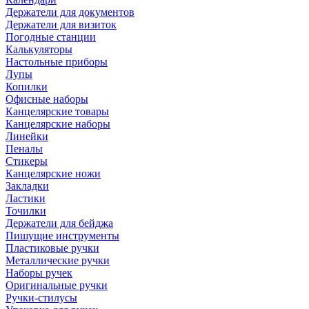
Держатели для документов
Держатели для визиток
Погодные станции
Калькуляторы
Настольные приборы
Лупы
Копилки
Офисные наборы
Канцелярские товары
Канцелярские наборы
Линейки
Пеналы
Стикеры
Канцелярские ножи
Закладки
Ластики
Точилки
Держатели для бейджа
Пишущие инструменты
Пластиковые ручки
Металлические ручки
Наборы ручек
Оригинальные ручки
Ручки-стилусы