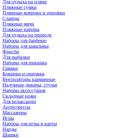
Для отдыха на пляже
Пляжные сумки
Пляжные коврики и циновки
Сланцы
Пляжные мячи
Пляжные наборы
Для отдыха на природе
Наборы для барбекю
Наборы для шашлыка
Фрисби
Для рыбалки
Наборы для пикника
Гамаки
Коврики и циновки
Вентиляторы карманные
Надувные диваны, стулья
Наборы аксессуаров
Складные ножи
Для релаксации
Антистрессы
Массажеры
Игры
Наборы для игры в карты
Нарды
Шашки