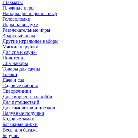
Шахматы
Пляжные игры
Наборы для игры в гольф
Головоломки
Игры на воздухе
Развлекательные игры
Азартные игры
Другие игральные наборы
Мягкие игрушки
Для спа и сауны
Полотенца
Спа-наборы
Товары для сауны
Грелки
Дача и сад
Садовые наборы
Скворечники
Для творчества и хобби
Для путешествий
Для самолетов и поездов
Надувные подушки
Кодовые замки
Багажные бирки
Весы для багажа
Беруши