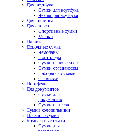
Для ноутбука
Сумки для ноутбука
Чехлы для ноутбука
Для шопинга
Для спорта
Спортивные сумки
Мешки
На пояс
Дорожные сумки
Чемоданы
Портпледы
Сумки на колесиках
Сумки органайзеры
Наборы с сумками
Саквояжи
Портфели
Для документов
Сумки для
документов
Сумки на плечо
Сумки-холодильники
Пляжные сумки
Компактные сумки
Сумки для