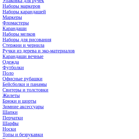
Упаковка для ручек
Наборы маркеров
Наборы карандашей
Маркеры
Фломастеры
Карандаши
Наборы мелков
Наборы для рисования
Стержни и чернила
Ручки из дерева и эко-материалов
Карандаши вечные
Одежда
Футболки
Поло
Офисные рубашки
Бейсболки и панамы
Свитеры и толстовки
Жилеты
Брюки и шорты
Зимние аксессуары
Шапки
Перчатки
Шарфы
Носки
Топы и безрукавки