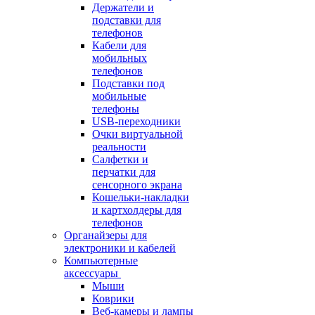
Держатели и
подставки для
телефонов
Кабели для
мобильных
телефонов
Подставки под
мобильные
телефоны
USB-переходники
Очки виртуальной
реальности
Салфетки и
перчатки для
сенсорного экрана
Кошельки-накладки
и картхолдеры для
телефонов
Органайзеры для
электроники и кабелей
Компьютерные
аксессуары
Мыши
Коврики
Веб-камеры и лампы