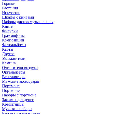
Горшки
Растения
Искусство
Шкафы с книгами
Наборы дисков музыкальных
Книги
Фигурки
Граммофоны
Композиции
Фотоальбомы
Карты
Другое
Увлажнители
Камины
Очистители воздуха
Органайзеры
Вентиляторы
Мужские аксессуары
Портмоне
Портмоне
Наборы с портмоне
Зажимы для денег
Кредитницы
Мужские наборы
Барсетки и несессеры