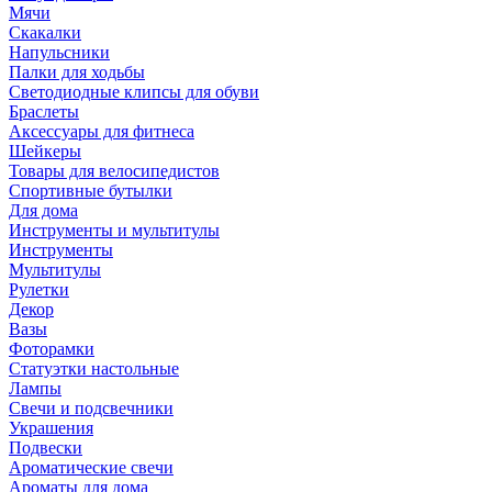
Мячи
Скакалки
Напульсники
Палки для ходьбы
Светодиодные клипсы для обуви
Браслеты
Аксессуары для фитнеса
Шейкеры
Товары для велосипедистов
Спортивные бутылки
Для дома
Инструменты и мультитулы
Инструменты
Мультитулы
Рулетки
Декор
Вазы
Фоторамки
Статуэтки настольные
Лампы
Свечи и подсвечники
Украшения
Подвески
Ароматические свечи
Ароматы для дома