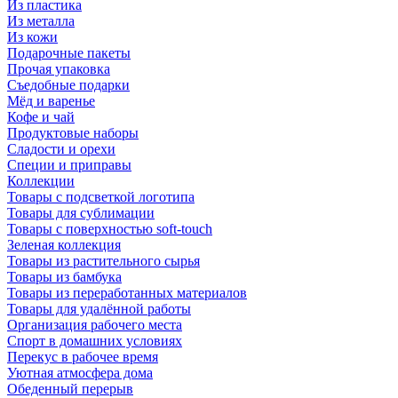
Из пластика
Из металла
Из кожи
Подарочные пакеты
Прочая упаковка
Съедобные подарки
Мёд и варенье
Кофе и чай
Продуктовые наборы
Сладости и орехи
Специи и приправы
Коллекции
Товары с подсветкой логотипа
Товары для сублимации
Товары с поверхностью soft-touch
Зеленая коллекция
Товары из растительного сырья
Товары из бамбука
Товары из переработанных материалов
Товары для удалённой работы
Организация рабочего места
Спорт в домашних условиях
Перекус в рабочее время
Уютная атмосфера дома
Обеденный перерыв