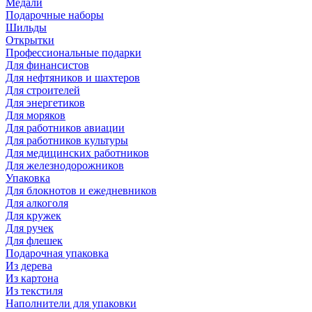
Медали
Подарочные наборы
Шильды
Открытки
Профессиональные подарки
Для финансистов
Для нефтяников и шахтеров
Для строителей
Для энергетиков
Для моряков
Для работников авиации
Для работников культуры
Для медицинских работников
Для железнодорожников
Упаковка
Для блокнотов и ежедневников
Для алкоголя
Для кружек
Для ручек
Для флешек
Подарочная упаковка
Из дерева
Из картона
Из текстиля
Наполнители для упаковки