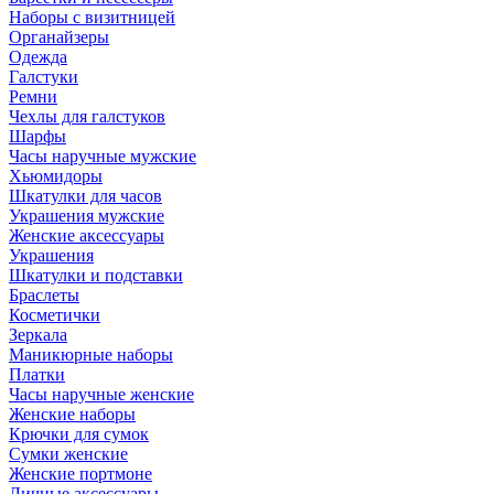
Наборы с визитницей
Органайзеры
Одежда
Галстуки
Ремни
Чехлы для галстуков
Шарфы
Часы наручные мужские
Хьюмидоры
Шкатулки для часов
Украшения мужские
Женские аксессуары
Украшения
Шкатулки и подставки
Браслеты
Косметички
Зеркала
Маникюрные наборы
Платки
Часы наручные женские
Женские наборы
Крючки для сумок
Сумки женские
Женские портмоне
Личные аксессуары