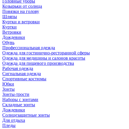
Головные уборы
Козырьки от солнца
Повязки на голову
Шляпы
Куртки и ветровки
Куртки
Ветровки
Дождевики
Обувь
Профессиональная одежда
Одежда для гостинично-ресторанной сферы
Одежда для медицины и салонов красоты
Одежда для пищевого производства
Рабочая одежда
Сигнальная одежда
Спортивные костюмы
Юбки
Зонты
Зонты-трости
Наборы с зонтами
Складные зонты
Дождевики
Солнцезащитные зонты
Для отдыха
Пледы