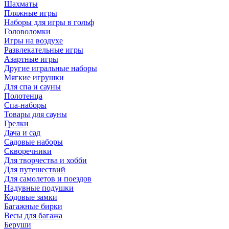
Шахматы
Пляжные игры
Наборы для игры в гольф
Головоломки
Игры на воздухе
Развлекательные игры
Азартные игры
Другие игральные наборы
Мягкие игрушки
Для спа и сауны
Полотенца
Спа-наборы
Товары для сауны
Грелки
Дача и сад
Садовые наборы
Скворечники
Для творчества и хобби
Для путешествий
Для самолетов и поездов
Надувные подушки
Кодовые замки
Багажные бирки
Весы для багажа
Беруши