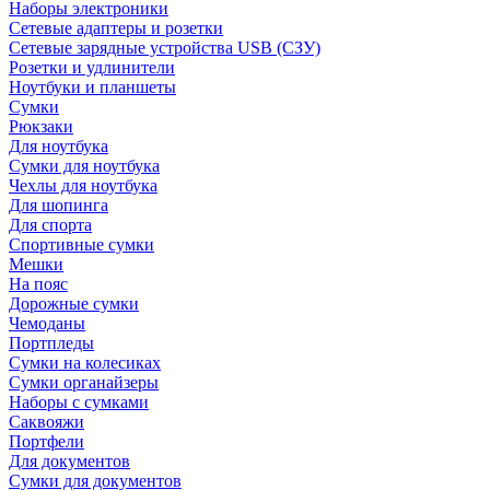
Наборы электроники
Сетевые адаптеры и розетки
Сетевые зарядные устройства USB (СЗУ)
Розетки и удлинители
Ноутбуки и планшеты
Сумки
Рюкзаки
Для ноутбука
Сумки для ноутбука
Чехлы для ноутбука
Для шопинга
Для спорта
Спортивные сумки
Мешки
На пояс
Дорожные сумки
Чемоданы
Портпледы
Сумки на колесиках
Сумки органайзеры
Наборы с сумками
Саквояжи
Портфели
Для документов
Сумки для документов