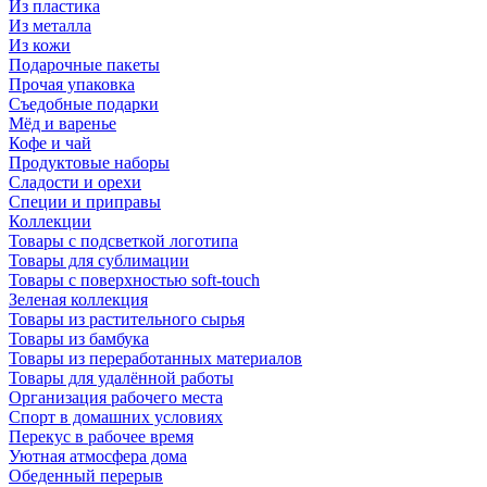
Из пластика
Из металла
Из кожи
Подарочные пакеты
Прочая упаковка
Съедобные подарки
Мёд и варенье
Кофе и чай
Продуктовые наборы
Сладости и орехи
Специи и приправы
Коллекции
Товары с подсветкой логотипа
Товары для сублимации
Товары с поверхностью soft-touch
Зеленая коллекция
Товары из растительного сырья
Товары из бамбука
Товары из переработанных материалов
Товары для удалённой работы
Организация рабочего места
Спорт в домашних условиях
Перекус в рабочее время
Уютная атмосфера дома
Обеденный перерыв