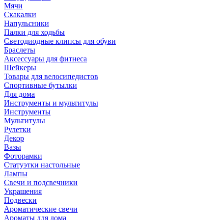
Мячи
Скакалки
Напульсники
Палки для ходьбы
Светодиодные клипсы для обуви
Браслеты
Аксессуары для фитнеса
Шейкеры
Товары для велосипедистов
Спортивные бутылки
Для дома
Инструменты и мультитулы
Инструменты
Мультитулы
Рулетки
Декор
Вазы
Фоторамки
Статуэтки настольные
Лампы
Свечи и подсвечники
Украшения
Подвески
Ароматические свечи
Ароматы для дома