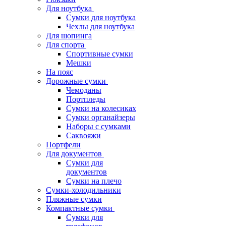
Для ноутбука
Сумки для ноутбука
Чехлы для ноутбука
Для шопинга
Для спорта
Спортивные сумки
Мешки
На пояс
Дорожные сумки
Чемоданы
Портпледы
Сумки на колесиках
Сумки органайзеры
Наборы с сумками
Саквояжи
Портфели
Для документов
Сумки для
документов
Сумки на плечо
Сумки-холодильники
Пляжные сумки
Компактные сумки
Сумки для