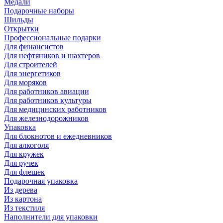
Медали
Подарочные наборы
Шильды
Открытки
Профессиональные подарки
Для финансистов
Для нефтяников и шахтеров
Для строителей
Для энергетиков
Для моряков
Для работников авиации
Для работников культуры
Для медицинских работников
Для железнодорожников
Упаковка
Для блокнотов и ежедневников
Для алкоголя
Для кружек
Для ручек
Для флешек
Подарочная упаковка
Из дерева
Из картона
Из текстиля
Наполнители для упаковки