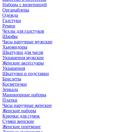
Наборы с визитницей
Органайзеры
Одежда
Галстуки
Ремни
Чехлы для галстуков
Шарфы
Часы наручные мужские
Хьюмидоры
Шкатулки для часов
Украшения мужские
Женские аксессуары
Украшения
Шкатулки и подставки
Браслеты
Косметички
Зеркала
Маникюрные наборы
Платки
Часы наручные женские
Женские наборы
Крючки для сумок
Сумки женские
Женские портмоне
Личные аксессуары