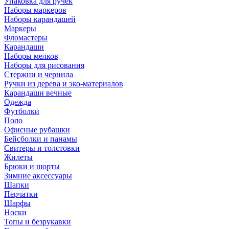
Упаковка для ручек
Наборы маркеров
Наборы карандашей
Маркеры
Фломастеры
Карандаши
Наборы мелков
Наборы для рисования
Стержни и чернила
Ручки из дерева и эко-материалов
Карандаши вечные
Одежда
Футболки
Поло
Офисные рубашки
Бейсболки и панамы
Свитеры и толстовки
Жилеты
Брюки и шорты
Зимние аксессуары
Шапки
Перчатки
Шарфы
Носки
Топы и безрукавки