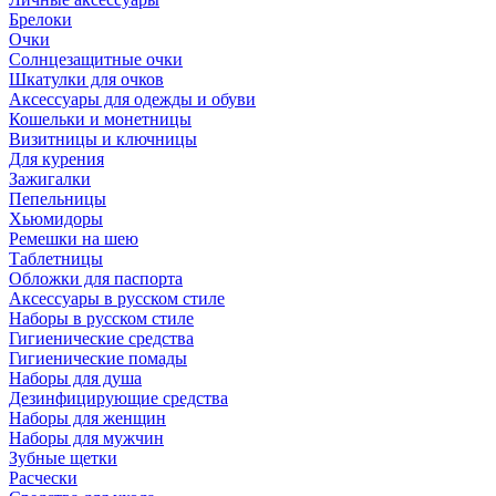
Брелоки
Очки
Солнцезащитные очки
Шкатулки для очков
Аксессуары для одежды и обуви
Кошельки и монетницы
Визитницы и ключницы
Для курения
Зажигалки
Пепельницы
Хьюмидоры
Ремешки на шею
Таблетницы
Обложки для паспорта
Аксессуары в русском стиле
Наборы в русском стиле
Гигиенические средства
Гигиенические помады
Наборы для душа
Дезинфицирующие средства
Наборы для женщин
Наборы для мужчин
Зубные щетки
Расчески