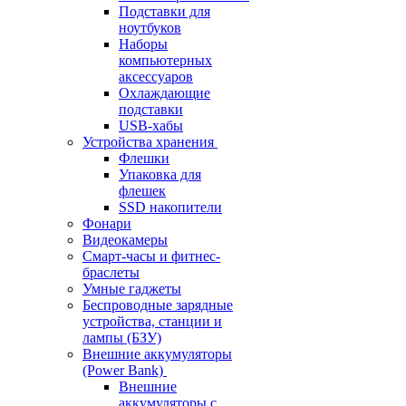
Подставки для
ноутбуков
Наборы
компьютерных
аксессуаров
Охлаждающие
подставки
USB-хабы
Устройства хранения
Флешки
Упаковка для
флешек
SSD накопители
Фонари
Видеокамеры
Смарт-часы и фитнес-
браслеты
Умные гаджеты
Беспроводные зарядные
устройства, станции и
лампы (БЗУ)
Внешние аккумуляторы
(Power Bank)
Внешние
аккумуляторы с