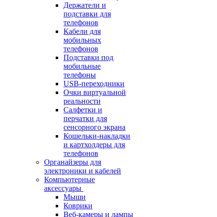
Держатели и
подставки для
телефонов
Кабели для
мобильных
телефонов
Подставки под
мобильные
телефоны
USB-переходники
Очки виртуальной
реальности
Салфетки и
перчатки для
сенсорного экрана
Кошельки-накладки
и картхолдеры для
телефонов
Органайзеры для
электроники и кабелей
Компьютерные
аксессуары
Мыши
Коврики
Веб-камеры и лампы