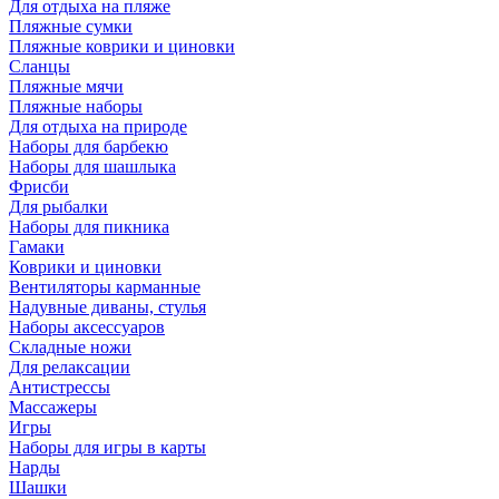
Для отдыха на пляже
Пляжные сумки
Пляжные коврики и циновки
Сланцы
Пляжные мячи
Пляжные наборы
Для отдыха на природе
Наборы для барбекю
Наборы для шашлыка
Фрисби
Для рыбалки
Наборы для пикника
Гамаки
Коврики и циновки
Вентиляторы карманные
Надувные диваны, стулья
Наборы аксессуаров
Складные ножи
Для релаксации
Антистрессы
Массажеры
Игры
Наборы для игры в карты
Нарды
Шашки