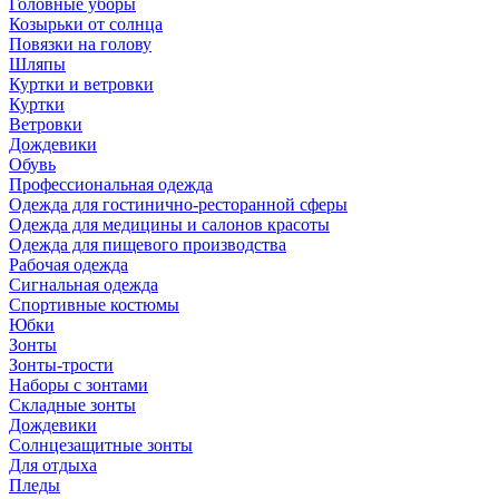
Головные уборы
Козырьки от солнца
Повязки на голову
Шляпы
Куртки и ветровки
Куртки
Ветровки
Дождевики
Обувь
Профессиональная одежда
Одежда для гостинично-ресторанной сферы
Одежда для медицины и салонов красоты
Одежда для пищевого производства
Рабочая одежда
Сигнальная одежда
Спортивные костюмы
Юбки
Зонты
Зонты-трости
Наборы с зонтами
Складные зонты
Дождевики
Солнцезащитные зонты
Для отдыха
Пледы