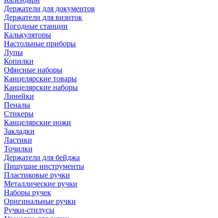
Держатели для документов
Держатели для визиток
Погодные станции
Калькуляторы
Настольные приборы
Лупы
Копилки
Офисные наборы
Канцелярские товары
Канцелярские наборы
Линейки
Пеналы
Стикеры
Канцелярские ножи
Закладки
Ластики
Точилки
Держатели для бейджа
Пишущие инструменты
Пластиковые ручки
Металлические ручки
Наборы ручек
Оригинальные ручки
Ручки-стилусы