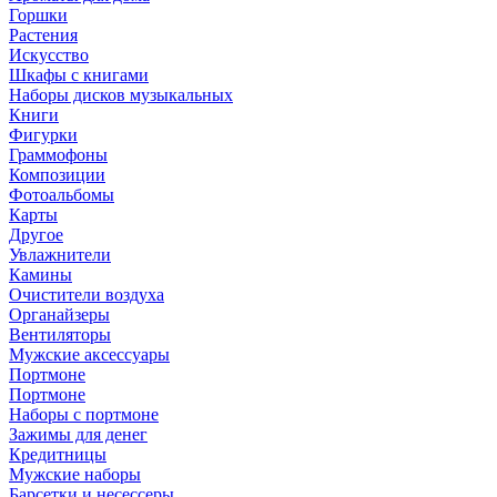
Горшки
Растения
Искусство
Шкафы с книгами
Наборы дисков музыкальных
Книги
Фигурки
Граммофоны
Композиции
Фотоальбомы
Карты
Другое
Увлажнители
Камины
Очистители воздуха
Органайзеры
Вентиляторы
Мужские аксессуары
Портмоне
Портмоне
Наборы с портмоне
Зажимы для денег
Кредитницы
Мужские наборы
Барсетки и несессеры