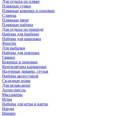
Для отдыха на пляже
Пляжные сумки
Пляжные коврики и циновки
Сланцы
Пляжные мячи
Пляжные наборы
Для отдыха на природе
Наборы для барбекю
Наборы для шашлыка
Фрисби
Для рыбалки
Наборы для пикника
Гамаки
Коврики и циновки
Вентиляторы карманные
Надувные диваны, стулья
Наборы аксессуаров
Складные ножи
Для релаксации
Антистрессы
Массажеры
Игры
Наборы для игры в карты
Нарды
Шашки