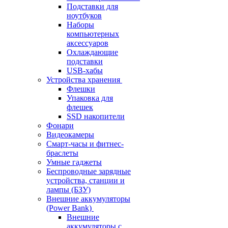
Подставки для
ноутбуков
Наборы
компьютерных
аксессуаров
Охлаждающие
подставки
USB-хабы
Устройства хранения
Флешки
Упаковка для
флешек
SSD накопители
Фонари
Видеокамеры
Смарт-часы и фитнес-
браслеты
Умные гаджеты
Беспроводные зарядные
устройства, станции и
лампы (БЗУ)
Внешние аккумуляторы
(Power Bank)
Внешние
аккумуляторы с