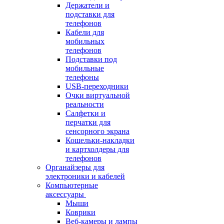
Держатели и
подставки для
телефонов
Кабели для
мобильных
телефонов
Подставки под
мобильные
телефоны
USB-переходники
Очки виртуальной
реальности
Салфетки и
перчатки для
сенсорного экрана
Кошельки-накладки
и картхолдеры для
телефонов
Органайзеры для
электроники и кабелей
Компьютерные
аксессуары
Мыши
Коврики
Веб-камеры и лампы