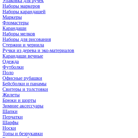
Упаковка для ручек
Наборы маркеров
Наборы карандашей
Маркеры
Фломастеры
Карандаши
Наборы мелков
Наборы для рисования
Стержни и чернила
Ручки из дерева и эко-материалов
Карандаши вечные
Одежда
Футболки
Поло
Офисные рубашки
Бейсболки и панамы
Свитеры и толстовки
Жилеты
Брюки и шорты
Зимние аксессуары
Шапки
Перчатки
Шарфы
Носки
Топы и безрукавки