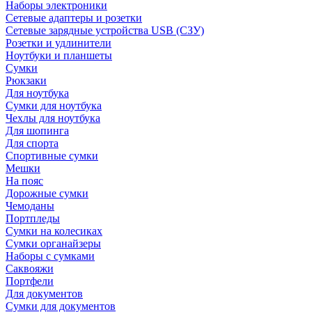
Наборы электроники
Сетевые адаптеры и розетки
Сетевые зарядные устройства USB (СЗУ)
Розетки и удлинители
Ноутбуки и планшеты
Сумки
Рюкзаки
Для ноутбука
Сумки для ноутбука
Чехлы для ноутбука
Для шопинга
Для спорта
Спортивные сумки
Мешки
На пояс
Дорожные сумки
Чемоданы
Портпледы
Сумки на колесиках
Сумки органайзеры
Наборы с сумками
Саквояжи
Портфели
Для документов
Сумки для документов