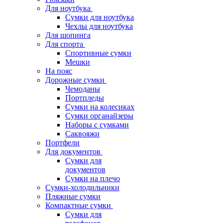
Для ноутбука
Сумки для ноутбука
Чехлы для ноутбука
Для шопинга
Для спорта
Спортивные сумки
Мешки
На пояс
Дорожные сумки
Чемоданы
Портпледы
Сумки на колесиках
Сумки органайзеры
Наборы с сумками
Саквояжи
Портфели
Для документов
Сумки для
документов
Сумки на плечо
Сумки-холодильники
Пляжные сумки
Компактные сумки
Сумки для