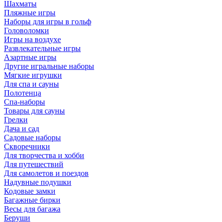
Шахматы
Пляжные игры
Наборы для игры в гольф
Головоломки
Игры на воздухе
Развлекательные игры
Азартные игры
Другие игральные наборы
Мягкие игрушки
Для спа и сауны
Полотенца
Спа-наборы
Товары для сауны
Грелки
Дача и сад
Садовые наборы
Скворечники
Для творчества и хобби
Для путешествий
Для самолетов и поездов
Надувные подушки
Кодовые замки
Багажные бирки
Весы для багажа
Беруши