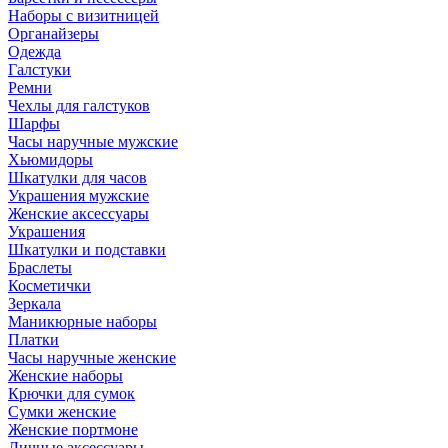
Наборы с визитницей
Органайзеры
Одежда
Галстуки
Ремни
Чехлы для галстуков
Шарфы
Часы наручные мужские
Хьюмидоры
Шкатулки для часов
Украшения мужские
Женские аксессуары
Украшения
Шкатулки и подставки
Браслеты
Косметички
Зеркала
Маникюрные наборы
Платки
Часы наручные женские
Женские наборы
Крючки для сумок
Сумки женские
Женские портмоне
Личные аксессуары