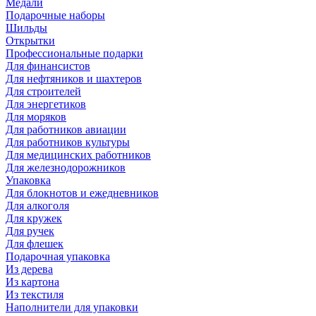
Медали
Подарочные наборы
Шильды
Открытки
Профессиональные подарки
Для финансистов
Для нефтяников и шахтеров
Для строителей
Для энергетиков
Для моряков
Для работников авиации
Для работников культуры
Для медицинских работников
Для железнодорожников
Упаковка
Для блокнотов и ежедневников
Для алкоголя
Для кружек
Для ручек
Для флешек
Подарочная упаковка
Из дерева
Из картона
Из текстиля
Наполнители для упаковки