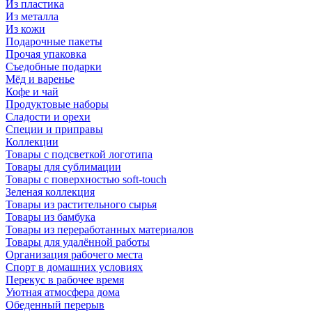
Из пластика
Из металла
Из кожи
Подарочные пакеты
Прочая упаковка
Съедобные подарки
Мёд и варенье
Кофе и чай
Продуктовые наборы
Сладости и орехи
Специи и приправы
Коллекции
Товары с подсветкой логотипа
Товары для сублимации
Товары с поверхностью soft-touch
Зеленая коллекция
Товары из растительного сырья
Товары из бамбука
Товары из переработанных материалов
Товары для удалённой работы
Организация рабочего места
Спорт в домашних условиях
Перекус в рабочее время
Уютная атмосфера дома
Обеденный перерыв