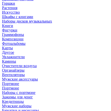
Горшки
Растения
Искусство
Шкафы с книгами
Наборы дисков музыкальных
Книги
Фигурки
Граммофоны
Композиции
Фотоальбомы
Карты
Другое
Увлажнители
Камины
Очистители воздуха
Органайзеры
Вентиляторы
Мужские аксессуары
Портмоне
Портмоне
Наборы с портмоне
Зажимы для денег
Кредитницы
Мужские наборы
Барсетки и несессеры