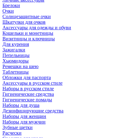
Брелоки
Очки
Солнцезащитные очки
Шкатулки для очков
Аксессуары для одежды и обуви
Кошельки и монетницы
Визитницы и ключницы
Для курения
Зажигалки
Пепельницы
Хьюмидоры
Ремешки на шею
Таблетницы
Обложки для паспорта
Аксессуары в русском стиле
Наборы в русском стиле
Гигиенические средства
Гигиенические помады
Наборы для душа
Дезинфицирующие средства
Наборы для женщин
Наборы для мужчин
Зубные щетки
Расчески