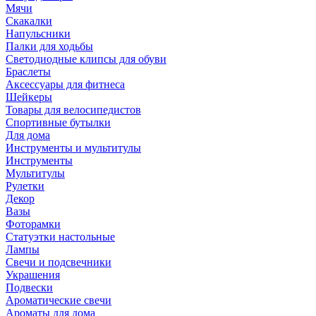
Мячи
Скакалки
Напульсники
Палки для ходьбы
Светодиодные клипсы для обуви
Браслеты
Аксессуары для фитнеса
Шейкеры
Товары для велосипедистов
Спортивные бутылки
Для дома
Инструменты и мультитулы
Инструменты
Мультитулы
Рулетки
Декор
Вазы
Фоторамки
Статуэтки настольные
Лампы
Свечи и подсвечники
Украшения
Подвески
Ароматические свечи
Ароматы для дома