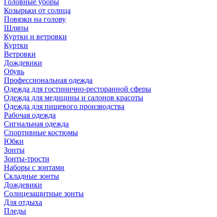
Головные уборы
Козырьки от солнца
Повязки на голову
Шляпы
Куртки и ветровки
Куртки
Ветровки
Дождевики
Обувь
Профессиональная одежда
Одежда для гостинично-ресторанной сферы
Одежда для медицины и салонов красоты
Одежда для пищевого производства
Рабочая одежда
Сигнальная одежда
Спортивные костюмы
Юбки
Зонты
Зонты-трости
Наборы с зонтами
Складные зонты
Дождевики
Солнцезащитные зонты
Для отдыха
Пледы