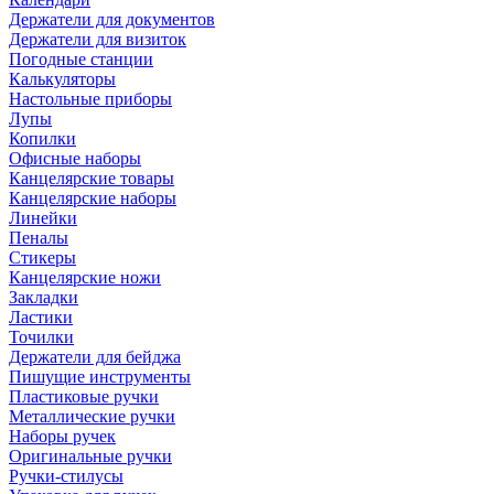
Держатели для документов
Держатели для визиток
Погодные станции
Калькуляторы
Настольные приборы
Лупы
Копилки
Офисные наборы
Канцелярские товары
Канцелярские наборы
Линейки
Пеналы
Стикеры
Канцелярские ножи
Закладки
Ластики
Точилки
Держатели для бейджа
Пишущие инструменты
Пластиковые ручки
Металлические ручки
Наборы ручек
Оригинальные ручки
Ручки-стилусы