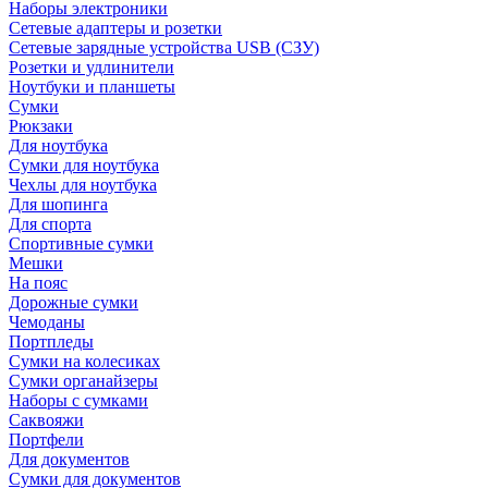
Наборы электроники
Сетевые адаптеры и розетки
Сетевые зарядные устройства USB (СЗУ)
Розетки и удлинители
Ноутбуки и планшеты
Сумки
Рюкзаки
Для ноутбука
Сумки для ноутбука
Чехлы для ноутбука
Для шопинга
Для спорта
Спортивные сумки
Мешки
На пояс
Дорожные сумки
Чемоданы
Портпледы
Сумки на колесиках
Сумки органайзеры
Наборы с сумками
Саквояжи
Портфели
Для документов
Сумки для документов