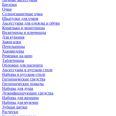
Брелоки
Очки
Солнцезащитные очки
Шкатулки для очков
Аксессуары для одежды и обуви
Кошельки и монетницы
Визитницы и ключницы
Для курения
Зажигалки
Пепельницы
Хьюмидоры
Ремешки на шею
Таблетницы
Обложки для паспорта
Аксессуары в русском стиле
Наборы в русском стиле
Гигиенические средства
Гигиенические помады
Наборы для душа
Дезинфицирующие средства
Наборы для женщин
Наборы для мужчин
Зубные щетки
Расчески