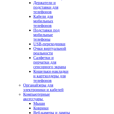
Держатели и
подставки для
телефонов
Кабели для
мобильных
телефонов
Подставки под
мобильные
телефоны
USB-переходники
Очки виртуальной
реальности
Салфетки и
перчатки для
сенсорного экрана
Кошельки-накладки
и картхолдеры для
телефонов
Органайзеры для
электроники и кабелей
Компьютерные
аксессуары
Мыши
Коврики
Веб-камеры и лампы