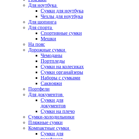
Для ноутбука
Сумки для ноутбука
Чехлы для ноутбука
Для шопинга
Для спорта
Спортивные сумки
Мешки
На пояс
Дорожные сумки
Чемоданы
Портпледы
Сумки на колесиках
Сумки органайзеры
Наборы с сумками
Саквояжи
Портфели
Для документов
Сумки для
документов
Сумки на плечо
Сумки-холодильники
Пляжные сумки
Компактные сумки
Сумки для