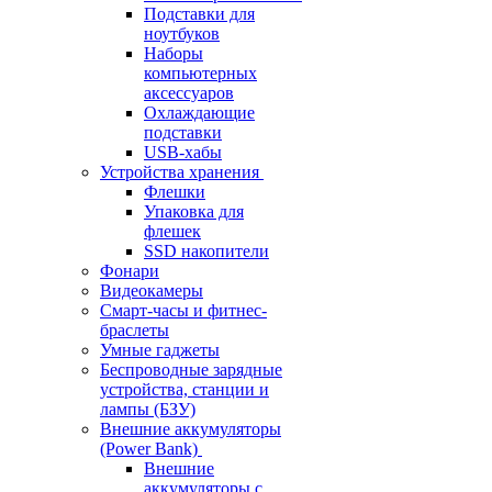
Подставки для
ноутбуков
Наборы
компьютерных
аксессуаров
Охлаждающие
подставки
USB-хабы
Устройства хранения
Флешки
Упаковка для
флешек
SSD накопители
Фонари
Видеокамеры
Смарт-часы и фитнес-
браслеты
Умные гаджеты
Беспроводные зарядные
устройства, станции и
лампы (БЗУ)
Внешние аккумуляторы
(Power Bank)
Внешние
аккумуляторы с