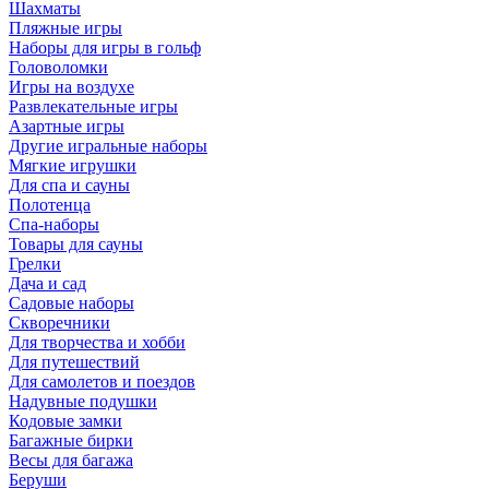
Шахматы
Пляжные игры
Наборы для игры в гольф
Головоломки
Игры на воздухе
Развлекательные игры
Азартные игры
Другие игральные наборы
Мягкие игрушки
Для спа и сауны
Полотенца
Спа-наборы
Товары для сауны
Грелки
Дача и сад
Садовые наборы
Скворечники
Для творчества и хобби
Для путешествий
Для самолетов и поездов
Надувные подушки
Кодовые замки
Багажные бирки
Весы для багажа
Беруши