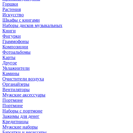
Горшки
Растения
Искусство
Шкафы с книгами
Наборы дисков музыкальных
Книги
Фигурки
Граммофоны
Композиции
Фотоальбомы
Карты
Другое
Увлажнители
Камины
Очистители воздуха
Органайзеры
Вентиляторы
Мужские аксессуары
Портмоне
Портмоне
Наборы с портмоне
Зажимы для денег
Кредитницы
Мужские наборы
Барсетки и несессеры