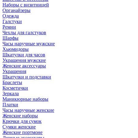
Наборы с визитницей
Органайзеры
Одежда
Галстуки
Ремни
Чехлы для галстуков
Шарфы
Часы наручные мужские
Хьюмидоры
Шкатулки для часов
Украшения мужские
Женские аксессуары
Украшения
Шкатулки и подставки
Браслеты
Косметички
Зеркала
Маникюрные наборы
Платки
Часы наручные женские
Женские наборы
Крючки для сумок
Сумки женские
Женские портмоне
Личные аксессуары