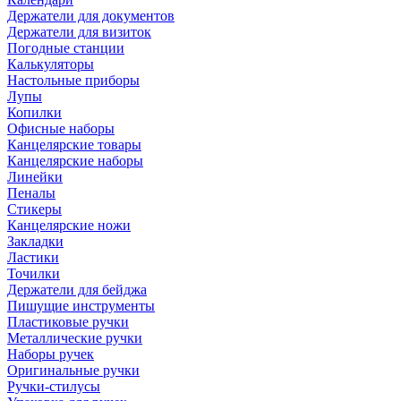
Держатели для документов
Держатели для визиток
Погодные станции
Калькуляторы
Настольные приборы
Лупы
Копилки
Офисные наборы
Канцелярские товары
Канцелярские наборы
Линейки
Пеналы
Стикеры
Канцелярские ножи
Закладки
Ластики
Точилки
Держатели для бейджа
Пишущие инструменты
Пластиковые ручки
Металлические ручки
Наборы ручек
Оригинальные ручки
Ручки-стилусы