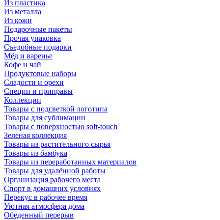
Из пластика
Из металла
Из кожи
Подарочные пакеты
Прочая упаковка
Съедобные подарки
Мёд и варенье
Кофе и чай
Продуктовые наборы
Сладости и орехи
Специи и приправы
Коллекции
Товары с подсветкой логотипа
Товары для сублимации
Товары с поверхностью soft-touch
Зеленая коллекция
Товары из растительного сырья
Товары из бамбука
Товары из переработанных материалов
Товары для удалённой работы
Организация рабочего места
Спорт в домашних условиях
Перекус в рабочее время
Уютная атмосфера дома
Обеденный перерыв