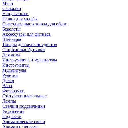
Мячи
Скакалки
Напульсники
Палки для ходьбы
Светодиодные клипсы для обуви
Браслеты
Аксессуары для фитнеса
Шейкеры
Товары для велосипедистов
Спортивные бутылки
Для дома
Инструменты и мультитулы
Инструменты
Мультитулы
Рулетки
Декор
Вазы
Фоторамки
Статуэтки настольные
Лампы
Свечи и подсвечники
Украшения
Подвески
Ароматические свечи
Ароматы для дома