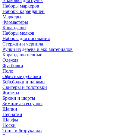
Упаковка для ручек
Наборы маркеров
Наборы карандашей
Маркеры
Фломастеры
Карандаши
Наборы мелков
Наборы для рисования
Стержни и чернила
Ручки из дерева и эко-материалов
Карандаши вечные
Одежда
Футболки
Поло
Офисные рубашки
Бейсболки и панамы
Свитеры и толстовки
Жилеты
Брюки и шорты
Зимние аксессуары
Шапки
Перчатки
Шарфы
Носки
Топы и безрукавки