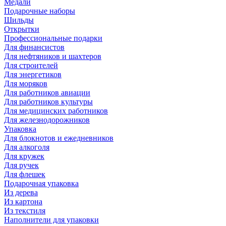
Медали
Подарочные наборы
Шильды
Открытки
Профессиональные подарки
Для финансистов
Для нефтяников и шахтеров
Для строителей
Для энергетиков
Для моряков
Для работников авиации
Для работников культуры
Для медицинских работников
Для железнодорожников
Упаковка
Для блокнотов и ежедневников
Для алкоголя
Для кружек
Для ручек
Для флешек
Подарочная упаковка
Из дерева
Из картона
Из текстиля
Наполнители для упаковки