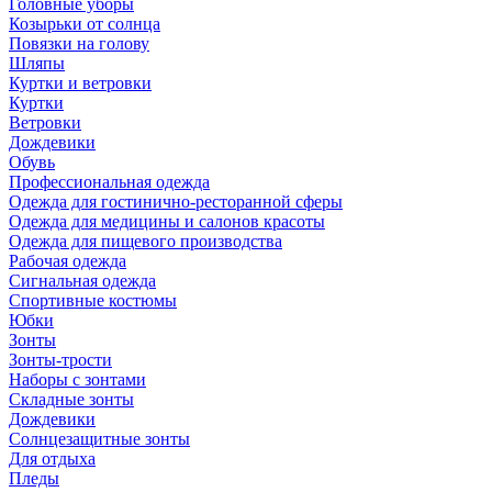
Головные уборы
Козырьки от солнца
Повязки на голову
Шляпы
Куртки и ветровки
Куртки
Ветровки
Дождевики
Обувь
Профессиональная одежда
Одежда для гостинично-ресторанной сферы
Одежда для медицины и салонов красоты
Одежда для пищевого производства
Рабочая одежда
Сигнальная одежда
Спортивные костюмы
Юбки
Зонты
Зонты-трости
Наборы с зонтами
Складные зонты
Дождевики
Солнцезащитные зонты
Для отдыха
Пледы