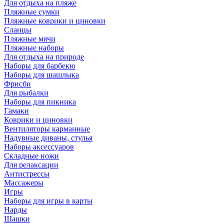
Для отдыха на пляже
Пляжные сумки
Пляжные коврики и циновки
Сланцы
Пляжные мячи
Пляжные наборы
Для отдыха на природе
Наборы для барбекю
Наборы для шашлыка
Фрисби
Для рыбалки
Наборы для пикника
Гамаки
Коврики и циновки
Вентиляторы карманные
Надувные диваны, стулья
Наборы аксессуаров
Складные ножи
Для релаксации
Антистрессы
Массажеры
Игры
Наборы для игры в карты
Нарды
Шашки