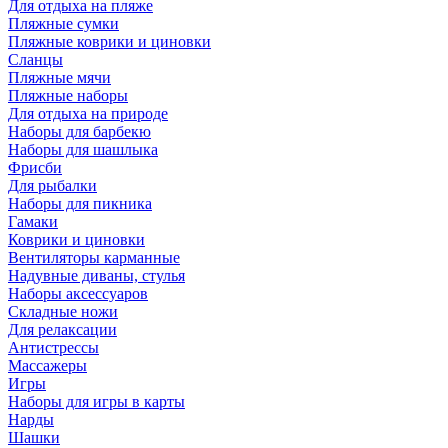
Для отдыха на пляже
Пляжные сумки
Пляжные коврики и циновки
Сланцы
Пляжные мячи
Пляжные наборы
Для отдыха на природе
Наборы для барбекю
Наборы для шашлыка
Фрисби
Для рыбалки
Наборы для пикника
Гамаки
Коврики и циновки
Вентиляторы карманные
Надувные диваны, стулья
Наборы аксессуаров
Складные ножи
Для релаксации
Антистрессы
Массажеры
Игры
Наборы для игры в карты
Нарды
Шашки