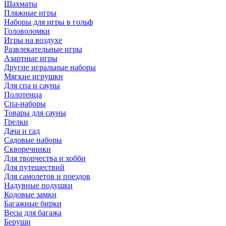
Шахматы
Пляжные игры
Наборы для игры в гольф
Головоломки
Игры на воздухе
Развлекательные игры
Азартные игры
Другие игральные наборы
Мягкие игрушки
Для спа и сауны
Полотенца
Спа-наборы
Товары для сауны
Грелки
Дача и сад
Садовые наборы
Скворечники
Для творчества и хобби
Для путешествий
Для самолетов и поездов
Надувные подушки
Кодовые замки
Багажные бирки
Весы для багажа
Беруши