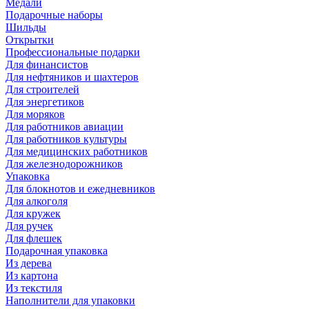
Медали
Подарочные наборы
Шильды
Открытки
Профессиональные подарки
Для финансистов
Для нефтяников и шахтеров
Для строителей
Для энергетиков
Для моряков
Для работников авиации
Для работников культуры
Для медицинских работников
Для железнодорожников
Упаковка
Для блокнотов и ежедневников
Для алкоголя
Для кружек
Для ручек
Для флешек
Подарочная упаковка
Из дерева
Из картона
Из текстиля
Наполнители для упаковки