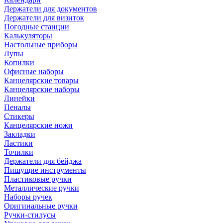
Держатели для документов
Держатели для визиток
Погодные станции
Калькуляторы
Настольные приборы
Лупы
Копилки
Офисные наборы
Канцелярские товары
Канцелярские наборы
Линейки
Пеналы
Стикеры
Канцелярские ножи
Закладки
Ластики
Точилки
Держатели для бейджа
Пишущие инструменты
Пластиковые ручки
Металлические ручки
Наборы ручек
Оригинальные ручки
Ручки-стилусы