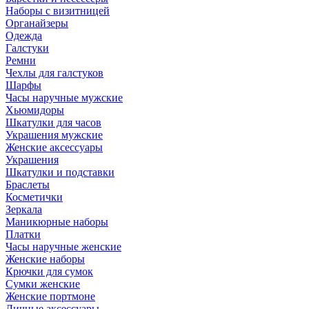
Наборы с визитницей
Органайзеры
Одежда
Галстуки
Ремни
Чехлы для галстуков
Шарфы
Часы наручные мужские
Хьюмидоры
Шкатулки для часов
Украшения мужские
Женские аксессуары
Украшения
Шкатулки и подставки
Браслеты
Косметички
Зеркала
Маникюрные наборы
Платки
Часы наручные женские
Женские наборы
Крючки для сумок
Сумки женские
Женские портмоне
Личные аксессуары