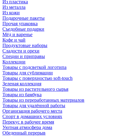
Из пластика
Из металла
Из кожи
Подарочные пакеты
Прочая упаковка
Съедобные подарки
Мёд и варенье
Кофе и чай
Продуктовые наборы
Сладости и орехи
Специи и приправы
Коллекции
Товары с подсветкой логотипа
Товары для сублимации
Товары с поверхностью soft-touch
Зеленая коллекция
Товары из растительного сырья
Товары из бамбука
Товары из переработанных материалов
Товары для удалённой работы
Организация рабочего места
Спорт в домашних условиях
Перекус в рабочее время
Уютная атмосфера дома
Обеденный перерыв