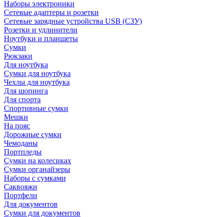
Наборы электроники
Сетевые адаптеры и розетки
Сетевые зарядные устройства USB (СЗУ)
Розетки и удлинители
Ноутбуки и планшеты
Сумки
Рюкзаки
Для ноутбука
Сумки для ноутбука
Чехлы для ноутбука
Для шопинга
Для спорта
Спортивные сумки
Мешки
На пояс
Дорожные сумки
Чемоданы
Портпледы
Сумки на колесиках
Сумки органайзеры
Наборы с сумками
Саквояжи
Портфели
Для документов
Сумки для документов