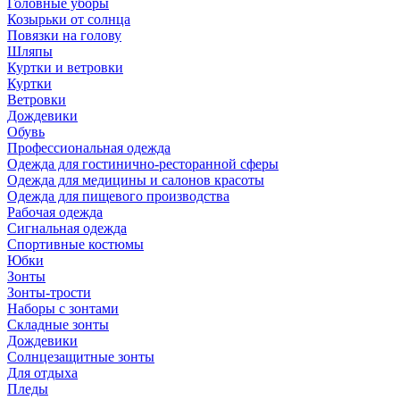
Головные уборы
Козырьки от солнца
Повязки на голову
Шляпы
Куртки и ветровки
Куртки
Ветровки
Дождевики
Обувь
Профессиональная одежда
Одежда для гостинично-ресторанной сферы
Одежда для медицины и салонов красоты
Одежда для пищевого производства
Рабочая одежда
Сигнальная одежда
Спортивные костюмы
Юбки
Зонты
Зонты-трости
Наборы с зонтами
Складные зонты
Дождевики
Солнцезащитные зонты
Для отдыха
Пледы