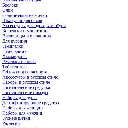
Брелоки
Очки
Солнцезащитные очки
Шкатулки для очков
Аксессуары для одежды и обуви
Кошельки и монетницы
Визитницы и ключницы
Для курения
Зажигалки
Пепельницы
Хьюмидоры
Ремешки на шею
Таблетницы
Обложки для паспорта
Аксессуары в русском стиле
Наборы в русском стиле
Гигиенические средства
Гигиенические помады
Наборы для душа
Дезинфицирующие средства
Наборы для женщин
Наборы для мужчин
Зубные щетки
Расчески