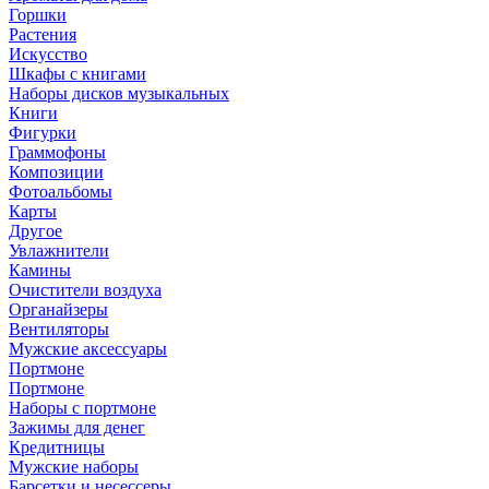
Горшки
Растения
Искусство
Шкафы с книгами
Наборы дисков музыкальных
Книги
Фигурки
Граммофоны
Композиции
Фотоальбомы
Карты
Другое
Увлажнители
Камины
Очистители воздуха
Органайзеры
Вентиляторы
Мужские аксессуары
Портмоне
Портмоне
Наборы с портмоне
Зажимы для денег
Кредитницы
Мужские наборы
Барсетки и несессеры