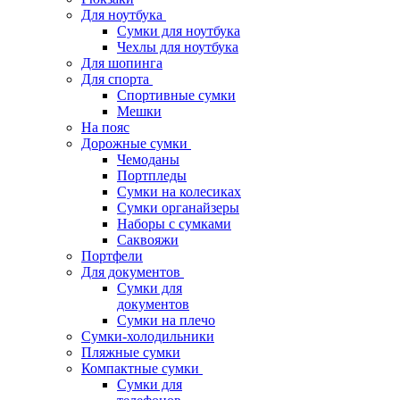
Для ноутбука
Сумки для ноутбука
Чехлы для ноутбука
Для шопинга
Для спорта
Спортивные сумки
Мешки
На пояс
Дорожные сумки
Чемоданы
Портпледы
Сумки на колесиках
Сумки органайзеры
Наборы с сумками
Саквояжи
Портфели
Для документов
Сумки для
документов
Сумки на плечо
Сумки-холодильники
Пляжные сумки
Компактные сумки
Сумки для