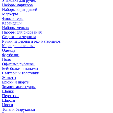
Упаковка для ручек
Наборы маркеров
Наборы карандашей
Маркеры
Фломастеры
Карандаши
Наборы мелков
Наборы для рисования
Стержни и чернила
Ручки из дерева и эко-материалов
Карандаши вечные
Одежда
Футболки
Поло
Офисные рубашки
Бейсболки и панамы
Свитеры и толстовки
Жилеты
Брюки и шорты
Зимние аксессуары
Шапки
Перчатки
Шарфы
Носки
Топы и безрукавки