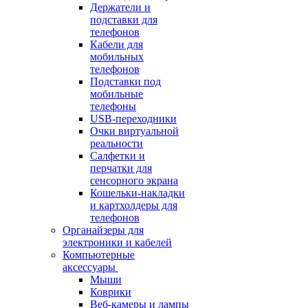
Держатели и
подставки для
телефонов
Кабели для
мобильных
телефонов
Подставки под
мобильные
телефоны
USB-переходники
Очки виртуальной
реальности
Салфетки и
перчатки для
сенсорного экрана
Кошельки-накладки
и картхолдеры для
телефонов
Органайзеры для
электроники и кабелей
Компьютерные
аксессуары
Мыши
Коврики
Веб-камеры и лампы