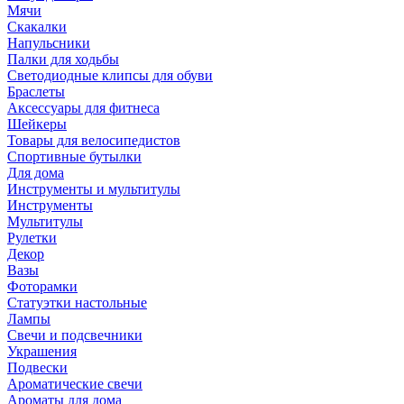
Мячи
Скакалки
Напульсники
Палки для ходьбы
Светодиодные клипсы для обуви
Браслеты
Аксессуары для фитнеса
Шейкеры
Товары для велосипедистов
Спортивные бутылки
Для дома
Инструменты и мультитулы
Инструменты
Мультитулы
Рулетки
Декор
Вазы
Фоторамки
Статуэтки настольные
Лампы
Свечи и подсвечники
Украшения
Подвески
Ароматические свечи
Ароматы для дома