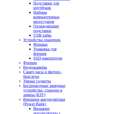
Подставки для
ноутбуков
Наборы
компьютерных
аксессуаров
Охлаждающие
подставки
USB-хабы
Устройства хранения
Флешки
Упаковка для
флешек
SSD накопители
Фонари
Видеокамеры
Смарт-часы и фитнес-
браслеты
Умные гаджеты
Беспроводные зарядные
устройства, станции и
лампы (БЗУ)
Внешние аккумуляторы
(Power Bank)
Внешние
аккумуляторы с