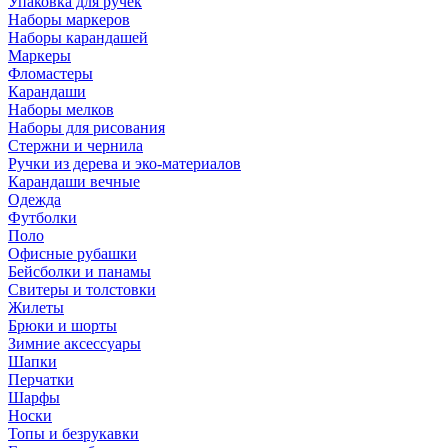
Упаковка для ручек
Наборы маркеров
Наборы карандашей
Маркеры
Фломастеры
Карандаши
Наборы мелков
Наборы для рисования
Стержни и чернила
Ручки из дерева и эко-материалов
Карандаши вечные
Одежда
Футболки
Поло
Офисные рубашки
Бейсболки и панамы
Свитеры и толстовки
Жилеты
Брюки и шорты
Зимние аксессуары
Шапки
Перчатки
Шарфы
Носки
Топы и безрукавки