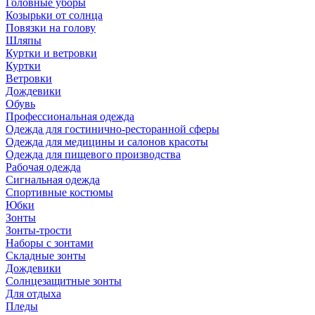
Головные уборы
Козырьки от солнца
Повязки на голову
Шляпы
Куртки и ветровки
Куртки
Ветровки
Дождевики
Обувь
Профессиональная одежда
Одежда для гостинично-ресторанной сферы
Одежда для медицины и салонов красоты
Одежда для пищевого производства
Рабочая одежда
Сигнальная одежда
Спортивные костюмы
Юбки
Зонты
Зонты-трости
Наборы с зонтами
Складные зонты
Дождевики
Солнцезащитные зонты
Для отдыха
Пледы