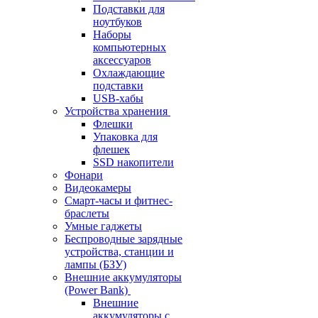
Подставки для
ноутбуков
Наборы
компьютерных
аксессуаров
Охлаждающие
подставки
USB-хабы
Устройства хранения
Флешки
Упаковка для
флешек
SSD накопители
Фонари
Видеокамеры
Смарт-часы и фитнес-
браслеты
Умные гаджеты
Беспроводные зарядные
устройства, станции и
лампы (БЗУ)
Внешние аккумуляторы
(Power Bank)
Внешние
аккумуляторы с