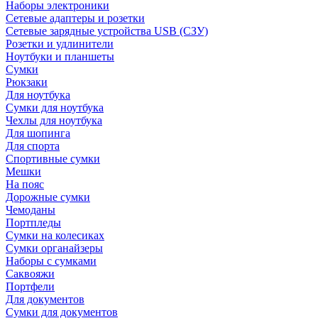
Наборы электроники
Сетевые адаптеры и розетки
Сетевые зарядные устройства USB (СЗУ)
Розетки и удлинители
Ноутбуки и планшеты
Сумки
Рюкзаки
Для ноутбука
Сумки для ноутбука
Чехлы для ноутбука
Для шопинга
Для спорта
Спортивные сумки
Мешки
На пояс
Дорожные сумки
Чемоданы
Портпледы
Сумки на колесиках
Сумки органайзеры
Наборы с сумками
Саквояжи
Портфели
Для документов
Сумки для документов