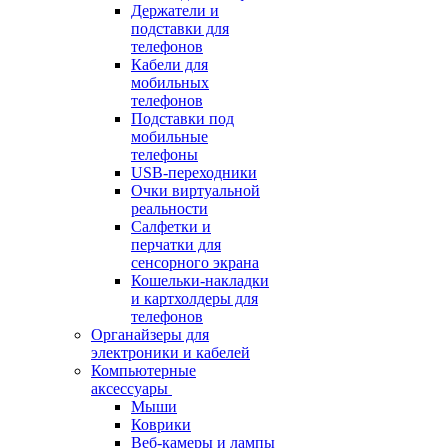
Держатели и
подставки для
телефонов
Кабели для
мобильных
телефонов
Подставки под
мобильные
телефоны
USB-переходники
Очки виртуальной
реальности
Салфетки и
перчатки для
сенсорного экрана
Кошельки-накладки
и картхолдеры для
телефонов
Органайзеры для
электроники и кабелей
Компьютерные
аксессуары
Мыши
Коврики
Веб-камеры и лампы