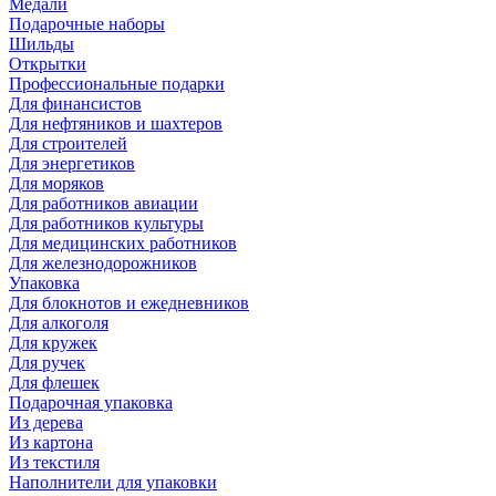
Медали
Подарочные наборы
Шильды
Открытки
Профессиональные подарки
Для финансистов
Для нефтяников и шахтеров
Для строителей
Для энергетиков
Для моряков
Для работников авиации
Для работников культуры
Для медицинских работников
Для железнодорожников
Упаковка
Для блокнотов и ежедневников
Для алкоголя
Для кружек
Для ручек
Для флешек
Подарочная упаковка
Из дерева
Из картона
Из текстиля
Наполнители для упаковки