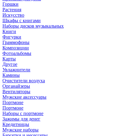
Горшки
Растения
Искусство
Шкафы с книгами
Наборы дисков музыкальных
Книги
Фигурки
Граммофоны
Композиции
Фотоальбомы
Карты
Другое
Увлажнители
Камины
Очистители воздуха
Органайзеры
Вентиляторы
Мужские аксессуары
Портмоне
Портмоне
Наборы с портмоне
Зажимы для денег
Кредитницы
Мужские наборы
Барсетки и несессеры