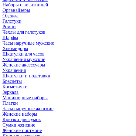
Наборы с визитницей
Органайзеры
Одежда
Галстуки
Ремни
Чехлы для галстуков
Шарфы
Часы наручные мужские
Хьюмидоры
Шкатулки для часов
Украшения мужские
Женские аксессуары
Украшения
Шкатулки и подставки
Браслеты
Косметички
Зеркала
Маникюрные наборы
Платки
Часы наручные женские
Женские наборы
Крючки для сумок
Сумки женские
Женские портмоне
Личные аксессуары