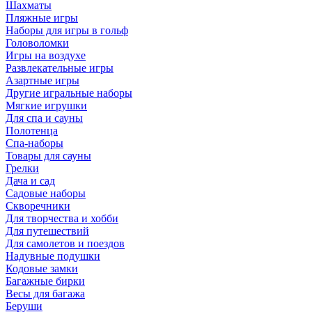
Шахматы
Пляжные игры
Наборы для игры в гольф
Головоломки
Игры на воздухе
Развлекательные игры
Азартные игры
Другие игральные наборы
Мягкие игрушки
Для спа и сауны
Полотенца
Спа-наборы
Товары для сауны
Грелки
Дача и сад
Садовые наборы
Скворечники
Для творчества и хобби
Для путешествий
Для самолетов и поездов
Надувные подушки
Кодовые замки
Багажные бирки
Весы для багажа
Беруши