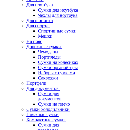
Для ноутбука
Сумки для ноутбука
Чехлы для ноутбука
Для шопинга
Для спорта
Спортивные сумки
Мешки
На пояс
Дорожные сумки
Чемоданы
Портпледы
Сумки на колесиках
Сумки органайзеры
Наборы с сумками
Саквояжи
Портфели
Для документов
Сумки для
документов
Сумки на плечо
Сумки-холодильники
Пляжные сумки
Компактные сумки
Сумки для