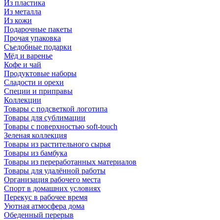
Из пластика
Из металла
Из кожи
Подарочные пакеты
Прочая упаковка
Съедобные подарки
Мёд и варенье
Кофе и чай
Продуктовые наборы
Сладости и орехи
Специи и приправы
Коллекции
Товары с подсветкой логотипа
Товары для сублимации
Товары с поверхностью soft-touch
Зеленая коллекция
Товары из растительного сырья
Товары из бамбука
Товары из переработанных материалов
Товары для удалённой работы
Организация рабочего места
Спорт в домашних условиях
Перекус в рабочее время
Уютная атмосфера дома
Обеденный перерыв