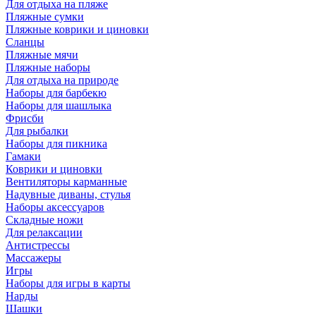
Для отдыха на пляже
Пляжные сумки
Пляжные коврики и циновки
Сланцы
Пляжные мячи
Пляжные наборы
Для отдыха на природе
Наборы для барбекю
Наборы для шашлыка
Фрисби
Для рыбалки
Наборы для пикника
Гамаки
Коврики и циновки
Вентиляторы карманные
Надувные диваны, стулья
Наборы аксессуаров
Складные ножи
Для релаксации
Антистрессы
Массажеры
Игры
Наборы для игры в карты
Нарды
Шашки