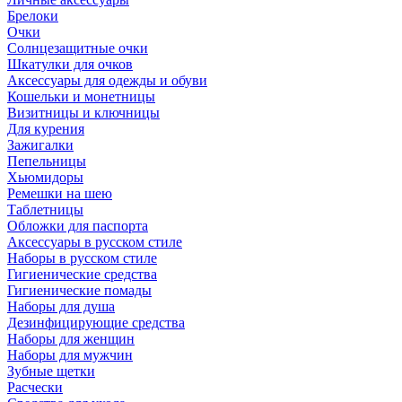
Брелоки
Очки
Солнцезащитные очки
Шкатулки для очков
Аксессуары для одежды и обуви
Кошельки и монетницы
Визитницы и ключницы
Для курения
Зажигалки
Пепельницы
Хьюмидоры
Ремешки на шею
Таблетницы
Обложки для паспорта
Аксессуары в русском стиле
Наборы в русском стиле
Гигиенические средства
Гигиенические помады
Наборы для душа
Дезинфицирующие средства
Наборы для женщин
Наборы для мужчин
Зубные щетки
Расчески