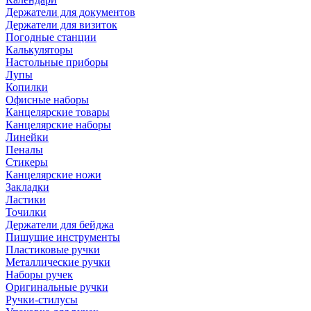
Держатели для документов
Держатели для визиток
Погодные станции
Калькуляторы
Настольные приборы
Лупы
Копилки
Офисные наборы
Канцелярские товары
Канцелярские наборы
Линейки
Пеналы
Стикеры
Канцелярские ножи
Закладки
Ластики
Точилки
Держатели для бейджа
Пишущие инструменты
Пластиковые ручки
Металлические ручки
Наборы ручек
Оригинальные ручки
Ручки-стилусы