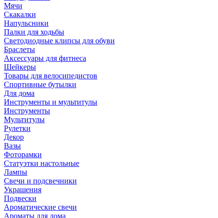
Мячи
Скакалки
Напульсники
Палки для ходьбы
Светодиодные клипсы для обуви
Браслеты
Аксессуары для фитнеса
Шейкеры
Товары для велосипедистов
Спортивные бутылки
Для дома
Инструменты и мультитулы
Инструменты
Мультитулы
Рулетки
Декор
Вазы
Фоторамки
Статуэтки настольные
Лампы
Свечи и подсвечники
Украшения
Подвески
Ароматические свечи
Ароматы для дома