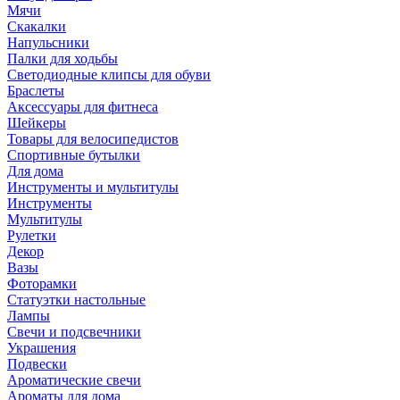
Мячи
Скакалки
Напульсники
Палки для ходьбы
Светодиодные клипсы для обуви
Браслеты
Аксессуары для фитнеса
Шейкеры
Товары для велосипедистов
Спортивные бутылки
Для дома
Инструменты и мультитулы
Инструменты
Мультитулы
Рулетки
Декор
Вазы
Фоторамки
Статуэтки настольные
Лампы
Свечи и подсвечники
Украшения
Подвески
Ароматические свечи
Ароматы для дома