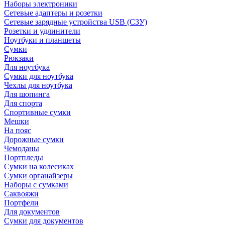
Наборы электроники
Сетевые адаптеры и розетки
Сетевые зарядные устройства USB (СЗУ)
Розетки и удлинители
Ноутбуки и планшеты
Сумки
Рюкзаки
Для ноутбука
Сумки для ноутбука
Чехлы для ноутбука
Для шопинга
Для спорта
Спортивные сумки
Мешки
На пояс
Дорожные сумки
Чемоданы
Портпледы
Сумки на колесиках
Сумки органайзеры
Наборы с сумками
Саквояжи
Портфели
Для документов
Сумки для документов