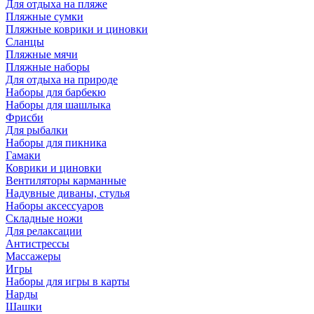
Для отдыха на пляже
Пляжные сумки
Пляжные коврики и циновки
Сланцы
Пляжные мячи
Пляжные наборы
Для отдыха на природе
Наборы для барбекю
Наборы для шашлыка
Фрисби
Для рыбалки
Наборы для пикника
Гамаки
Коврики и циновки
Вентиляторы карманные
Надувные диваны, стулья
Наборы аксессуаров
Складные ножи
Для релаксации
Антистрессы
Массажеры
Игры
Наборы для игры в карты
Нарды
Шашки