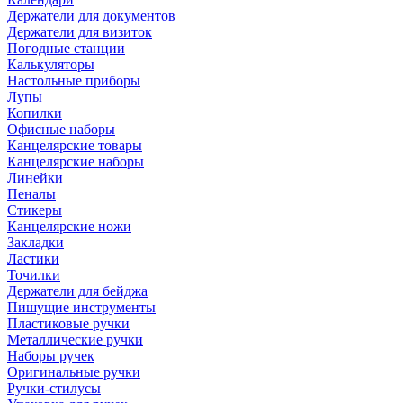
Держатели для документов
Держатели для визиток
Погодные станции
Калькуляторы
Настольные приборы
Лупы
Копилки
Офисные наборы
Канцелярские товары
Канцелярские наборы
Линейки
Пеналы
Стикеры
Канцелярские ножи
Закладки
Ластики
Точилки
Держатели для бейджа
Пишущие инструменты
Пластиковые ручки
Металлические ручки
Наборы ручек
Оригинальные ручки
Ручки-стилусы