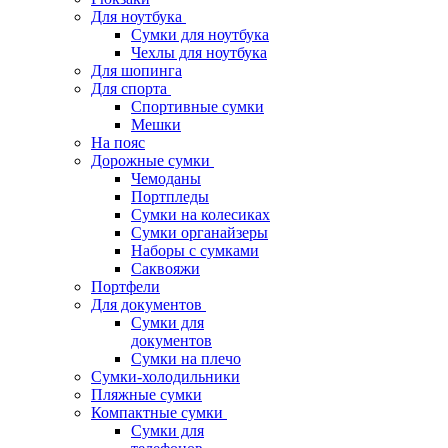
Для ноутбука
Сумки для ноутбука
Чехлы для ноутбука
Для шопинга
Для спорта
Спортивные сумки
Мешки
На пояс
Дорожные сумки
Чемоданы
Портпледы
Сумки на колесиках
Сумки органайзеры
Наборы с сумками
Саквояжи
Портфели
Для документов
Сумки для
документов
Сумки на плечо
Сумки-холодильники
Пляжные сумки
Компактные сумки
Сумки для