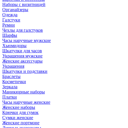
Наборы с визитницей
Органайзеры
Одежда
Галстуки
Ремни
Чехлы для галстуков
Шарфы
Часы наручные мужские
Хьюмидоры
Шкатулки для часов
Украшения мужские
Женские аксессуары
Украшения
Шкатулки и подставки
Браслеты
Косметички
Зеркала
Маникюрные наборы
Платки
Часы наручные женские
Женские наборы
Крючки для сумок
Сумки женские
Женские портмоне
Личные аксессуары