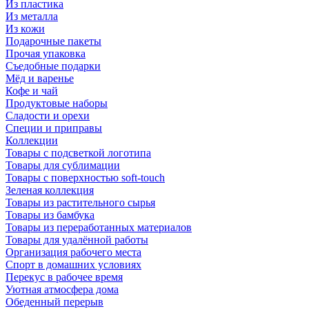
Из пластика
Из металла
Из кожи
Подарочные пакеты
Прочая упаковка
Съедобные подарки
Мёд и варенье
Кофе и чай
Продуктовые наборы
Сладости и орехи
Специи и приправы
Коллекции
Товары с подсветкой логотипа
Товары для сублимации
Товары с поверхностью soft-touch
Зеленая коллекция
Товары из растительного сырья
Товары из бамбука
Товары из переработанных материалов
Товары для удалённой работы
Организация рабочего места
Спорт в домашних условиях
Перекус в рабочее время
Уютная атмосфера дома
Обеденный перерыв