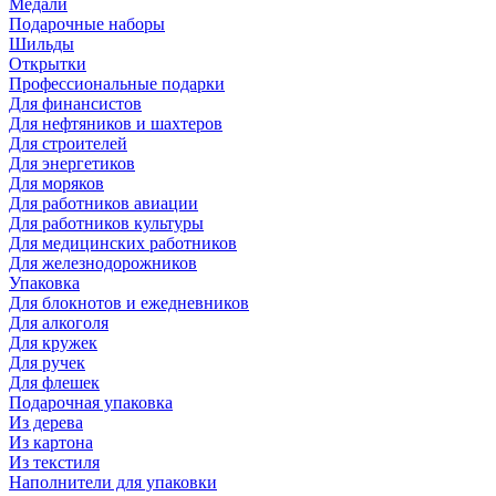
Медали
Подарочные наборы
Шильды
Открытки
Профессиональные подарки
Для финансистов
Для нефтяников и шахтеров
Для строителей
Для энергетиков
Для моряков
Для работников авиации
Для работников культуры
Для медицинских работников
Для железнодорожников
Упаковка
Для блокнотов и ежедневников
Для алкоголя
Для кружек
Для ручек
Для флешек
Подарочная упаковка
Из дерева
Из картона
Из текстиля
Наполнители для упаковки