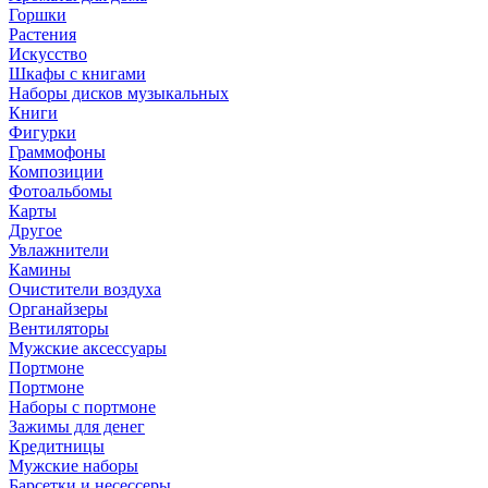
Горшки
Растения
Искусство
Шкафы с книгами
Наборы дисков музыкальных
Книги
Фигурки
Граммофоны
Композиции
Фотоальбомы
Карты
Другое
Увлажнители
Камины
Очистители воздуха
Органайзеры
Вентиляторы
Мужские аксессуары
Портмоне
Портмоне
Наборы с портмоне
Зажимы для денег
Кредитницы
Мужские наборы
Барсетки и несессеры