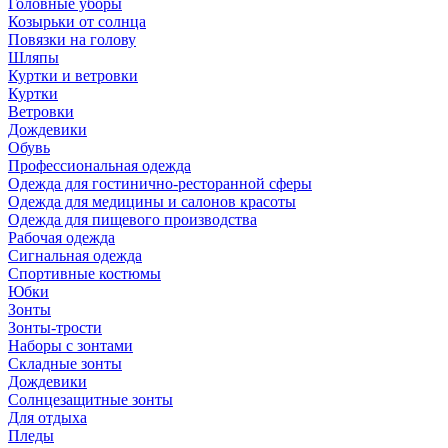
Головные уборы
Козырьки от солнца
Повязки на голову
Шляпы
Куртки и ветровки
Куртки
Ветровки
Дождевики
Обувь
Профессиональная одежда
Одежда для гостинично-ресторанной сферы
Одежда для медицины и салонов красоты
Одежда для пищевого производства
Рабочая одежда
Сигнальная одежда
Спортивные костюмы
Юбки
Зонты
Зонты-трости
Наборы с зонтами
Складные зонты
Дождевики
Солнцезащитные зонты
Для отдыха
Пледы