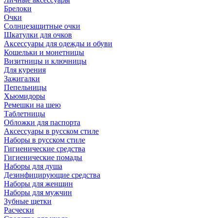
Брелоки
Очки
Солнцезащитные очки
Шкатулки для очков
Аксессуары для одежды и обуви
Кошельки и монетницы
Визитницы и ключницы
Для курения
Зажигалки
Пепельницы
Хьюмидоры
Ремешки на шею
Таблетницы
Обложки для паспорта
Аксессуары в русском стиле
Наборы в русском стиле
Гигиенические средства
Гигиенические помады
Наборы для душа
Дезинфицирующие средства
Наборы для женщин
Наборы для мужчин
Зубные щетки
Расчески