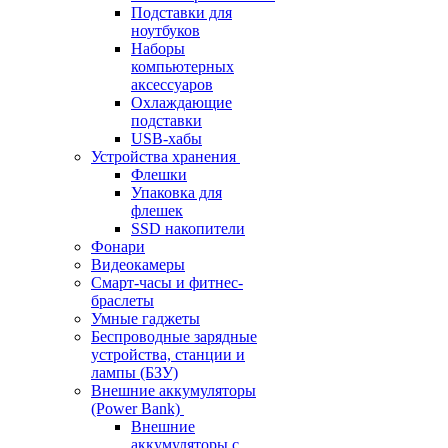
Подставки для
ноутбуков
Наборы
компьютерных
аксессуаров
Охлаждающие
подставки
USB-хабы
Устройства хранения
Флешки
Упаковка для
флешек
SSD накопители
Фонари
Видеокамеры
Смарт-часы и фитнес-
браслеты
Умные гаджеты
Беспроводные зарядные
устройства, станции и
лампы (БЗУ)
Внешние аккумуляторы
(Power Bank)
Внешние
аккумуляторы с