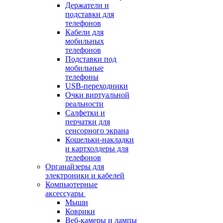
Держатели и
подставки для
телефонов
Кабели для
мобильных
телефонов
Подставки под
мобильные
телефоны
USB-переходники
Очки виртуальной
реальности
Салфетки и
перчатки для
сенсорного экрана
Кошельки-накладки
и картхолдеры для
телефонов
Органайзеры для
электроники и кабелей
Компьютерные
аксессуары
Мыши
Коврики
Веб-камеры и лампы