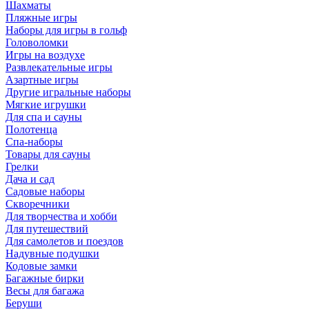
Шахматы
Пляжные игры
Наборы для игры в гольф
Головоломки
Игры на воздухе
Развлекательные игры
Азартные игры
Другие игральные наборы
Мягкие игрушки
Для спа и сауны
Полотенца
Спа-наборы
Товары для сауны
Грелки
Дача и сад
Садовые наборы
Скворечники
Для творчества и хобби
Для путешествий
Для самолетов и поездов
Надувные подушки
Кодовые замки
Багажные бирки
Весы для багажа
Беруши