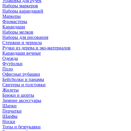
Упаковка для ручек
Наборы маркеров
Наборы карандашей
Маркеры
Фломастеры
Карандаши
Наборы мелков
Наборы для рисования
Стержни и чернила
Ручки из дерева и эко-материалов
Карандаши вечные
Одежда
Футболки
Поло
Офисные рубашки
Бейсболки и панамы
Свитеры и толстовки
Жилеты
Брюки и шорты
Зимние аксессуары
Шапки
Перчатки
Шарфы
Носки
Топы и безрукавки