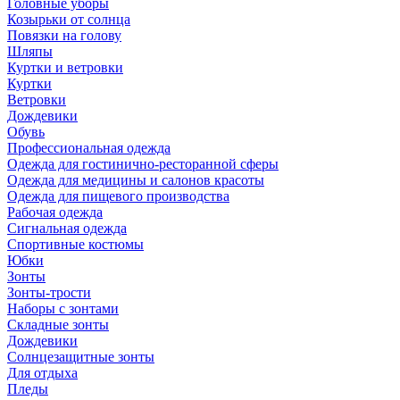
Головные уборы
Козырьки от солнца
Повязки на голову
Шляпы
Куртки и ветровки
Куртки
Ветровки
Дождевики
Обувь
Профессиональная одежда
Одежда для гостинично-ресторанной сферы
Одежда для медицины и салонов красоты
Одежда для пищевого производства
Рабочая одежда
Сигнальная одежда
Спортивные костюмы
Юбки
Зонты
Зонты-трости
Наборы с зонтами
Складные зонты
Дождевики
Солнцезащитные зонты
Для отдыха
Пледы