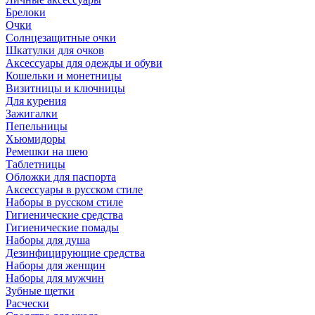
Брелоки
Очки
Солнцезащитные очки
Шкатулки для очков
Аксессуары для одежды и обуви
Кошельки и монетницы
Визитницы и ключницы
Для курения
Зажигалки
Пепельницы
Хьюмидоры
Ремешки на шею
Таблетницы
Обложки для паспорта
Аксессуары в русском стиле
Наборы в русском стиле
Гигиенические средства
Гигиенические помады
Наборы для душа
Дезинфицирующие средства
Наборы для женщин
Наборы для мужчин
Зубные щетки
Расчески