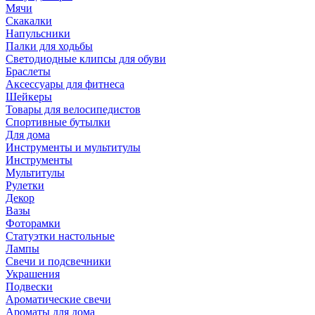
Мячи
Скакалки
Напульсники
Палки для ходьбы
Светодиодные клипсы для обуви
Браслеты
Аксессуары для фитнеса
Шейкеры
Товары для велосипедистов
Спортивные бутылки
Для дома
Инструменты и мультитулы
Инструменты
Мультитулы
Рулетки
Декор
Вазы
Фоторамки
Статуэтки настольные
Лампы
Свечи и подсвечники
Украшения
Подвески
Ароматические свечи
Ароматы для дома