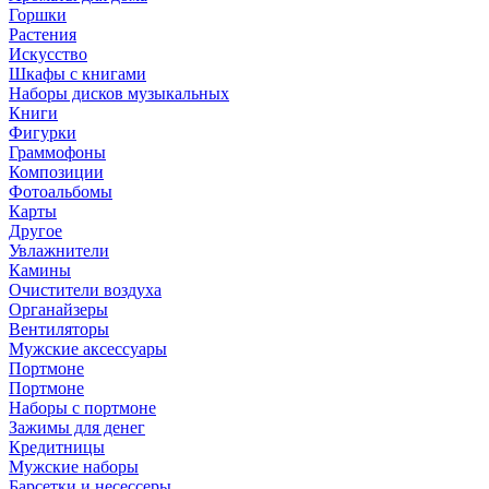
Горшки
Растения
Искусство
Шкафы с книгами
Наборы дисков музыкальных
Книги
Фигурки
Граммофоны
Композиции
Фотоальбомы
Карты
Другое
Увлажнители
Камины
Очистители воздуха
Органайзеры
Вентиляторы
Мужские аксессуары
Портмоне
Портмоне
Наборы с портмоне
Зажимы для денег
Кредитницы
Мужские наборы
Барсетки и несессеры