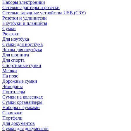
Наборы электроники
Сетевые адаптеры и розетки
Сетевые зарядные устройства USB (СЗУ)
Розетки и удлинители
Ноутбуки и планшеты
Сумки
Рюкзаки
Для ноутбука
Сумки для ноутбука
Чехлы для ноутбука
Для шопинга
Для спорта
Спортивные сумки
Мешки
На пояс
Дорожные сумки
Чемоданы
Портпледы
Сумки на колесиках
Сумки органайзеры
Наборы с сумками
Саквояжи
Портфели
Для документов
Сумки для документов