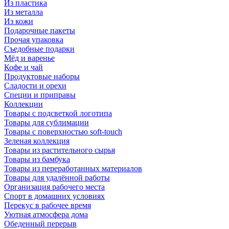
Из пластика
Из металла
Из кожи
Подарочные пакеты
Прочая упаковка
Съедобные подарки
Мёд и варенье
Кофе и чай
Продуктовые наборы
Сладости и орехи
Специи и приправы
Коллекции
Товары с подсветкой логотипа
Товары для сублимации
Товары с поверхностью soft-touch
Зеленая коллекция
Товары из растительного сырья
Товары из бамбука
Товары из переработанных материалов
Товары для удалённой работы
Организация рабочего места
Спорт в домашних условиях
Перекус в рабочее время
Уютная атмосфера дома
Обеденный перерыв