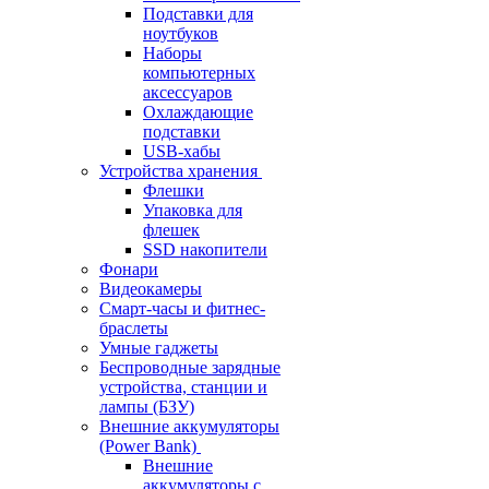
Подставки для
ноутбуков
Наборы
компьютерных
аксессуаров
Охлаждающие
подставки
USB-хабы
Устройства хранения
Флешки
Упаковка для
флешек
SSD накопители
Фонари
Видеокамеры
Смарт-часы и фитнес-
браслеты
Умные гаджеты
Беспроводные зарядные
устройства, станции и
лампы (БЗУ)
Внешние аккумуляторы
(Power Bank)
Внешние
аккумуляторы с