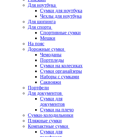
Для ноутбука
Сумки для ноутбука
Чехлы для ноутбука
Для шопинга
Для спорта
Спортивные сумки
Мешки
На пояс
Дорожные сумки
Чемоданы
Портпледы
Сумки на колесиках
Сумки органайзеры
Наборы с сумками
Саквояжи
Портфели
Для документов
Сумки для
документов
Сумки на плечо
Сумки-холодильники
Пляжные сумки
Компактные сумки
Сумки для