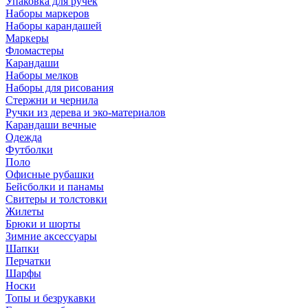
Упаковка для ручек
Наборы маркеров
Наборы карандашей
Маркеры
Фломастеры
Карандаши
Наборы мелков
Наборы для рисования
Стержни и чернила
Ручки из дерева и эко-материалов
Карандаши вечные
Одежда
Футболки
Поло
Офисные рубашки
Бейсболки и панамы
Свитеры и толстовки
Жилеты
Брюки и шорты
Зимние аксессуары
Шапки
Перчатки
Шарфы
Носки
Топы и безрукавки