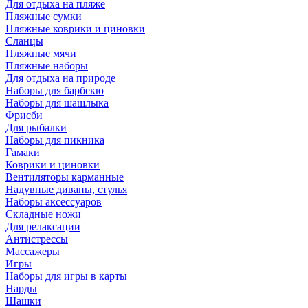
Для отдыха на пляже
Пляжные сумки
Пляжные коврики и циновки
Сланцы
Пляжные мячи
Пляжные наборы
Для отдыха на природе
Наборы для барбекю
Наборы для шашлыка
Фрисби
Для рыбалки
Наборы для пикника
Гамаки
Коврики и циновки
Вентиляторы карманные
Надувные диваны, стулья
Наборы аксессуаров
Складные ножи
Для релаксации
Антистрессы
Массажеры
Игры
Наборы для игры в карты
Нарды
Шашки