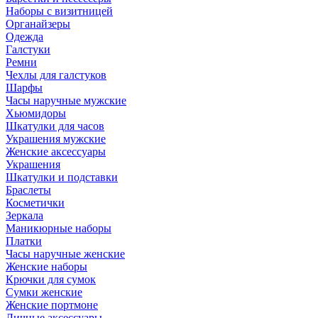
Наборы с визитницей
Органайзеры
Одежда
Галстуки
Ремни
Чехлы для галстуков
Шарфы
Часы наручные мужские
Хьюмидоры
Шкатулки для часов
Украшения мужские
Женские аксессуары
Украшения
Шкатулки и подставки
Браслеты
Косметички
Зеркала
Маникюрные наборы
Платки
Часы наручные женские
Женские наборы
Крючки для сумок
Сумки женские
Женские портмоне
Личные аксессуары