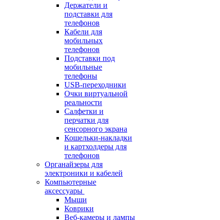
Держатели и
подставки для
телефонов
Кабели для
мобильных
телефонов
Подставки под
мобильные
телефоны
USB-переходники
Очки виртуальной
реальности
Салфетки и
перчатки для
сенсорного экрана
Кошельки-накладки
и картхолдеры для
телефонов
Органайзеры для
электроники и кабелей
Компьютерные
аксессуары
Мыши
Коврики
Веб-камеры и лампы