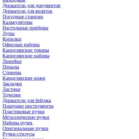
Держатели для документов
Держатели для визиток
Погодные станции
Калькуляторы
Настольные приборы
Лупы
Копилки
Офисные наборы
Канцелярские товары
Канцелярские наборы
Линейки
Пеналы
Стикеры
Канцелярские ножи
Закладки
Ластики
Точилки
Держатели для бейджа
Пишущие инструменты
Пластиковые ручки
Металлические ручки
Наборы ручек
Оригинальные ручки
Ручки-стилусы