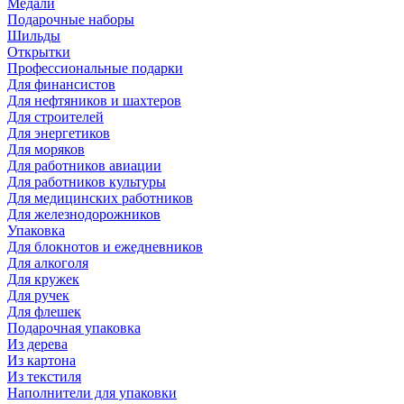
Медали
Подарочные наборы
Шильды
Открытки
Профессиональные подарки
Для финансистов
Для нефтяников и шахтеров
Для строителей
Для энергетиков
Для моряков
Для работников авиации
Для работников культуры
Для медицинских работников
Для железнодорожников
Упаковка
Для блокнотов и ежедневников
Для алкоголя
Для кружек
Для ручек
Для флешек
Подарочная упаковка
Из дерева
Из картона
Из текстиля
Наполнители для упаковки