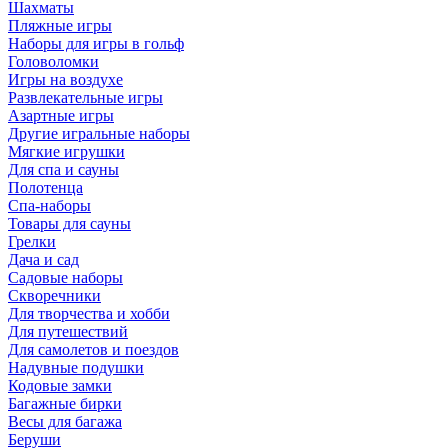
Шахматы
Пляжные игры
Наборы для игры в гольф
Головоломки
Игры на воздухе
Развлекательные игры
Азартные игры
Другие игральные наборы
Мягкие игрушки
Для спа и сауны
Полотенца
Спа-наборы
Товары для сауны
Грелки
Дача и сад
Садовые наборы
Скворечники
Для творчества и хобби
Для путешествий
Для самолетов и поездов
Надувные подушки
Кодовые замки
Багажные бирки
Весы для багажа
Беруши