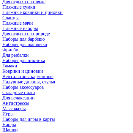
Для отдыха на пляже
Пляжные сумки
Пляжные коврики и циновки
Сланцы
Пляжные мячи
Пляжные наборы
Для отдыха на природе
Наборы для барбекю
Наборы для шашлыка
Фрисби
Для рыбалки
Наборы для пикника
Гамаки
Коврики и циновки
Вентиляторы карманные
Надувные диваны, стулья
Наборы аксессуаров
Складные ножи
Для релаксации
Антистрессы
Массажеры
Игры
Наборы для игры в карты
Нарды
Шашки