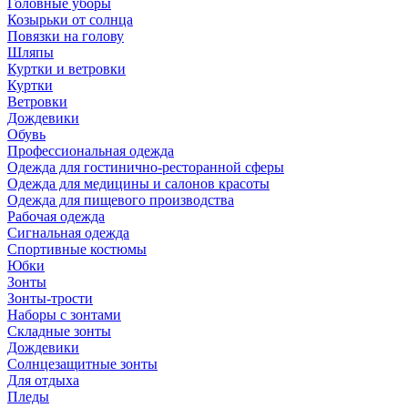
Головные уборы
Козырьки от солнца
Повязки на голову
Шляпы
Куртки и ветровки
Куртки
Ветровки
Дождевики
Обувь
Профессиональная одежда
Одежда для гостинично-ресторанной сферы
Одежда для медицины и салонов красоты
Одежда для пищевого производства
Рабочая одежда
Сигнальная одежда
Спортивные костюмы
Юбки
Зонты
Зонты-трости
Наборы с зонтами
Складные зонты
Дождевики
Солнцезащитные зонты
Для отдыха
Пледы