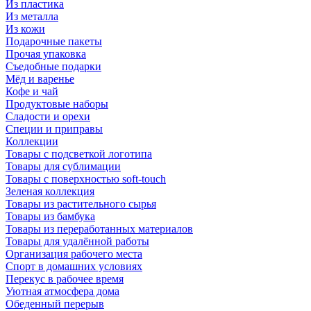
Из пластика
Из металла
Из кожи
Подарочные пакеты
Прочая упаковка
Съедобные подарки
Мёд и варенье
Кофе и чай
Продуктовые наборы
Сладости и орехи
Специи и приправы
Коллекции
Товары с подсветкой логотипа
Товары для сублимации
Товары с поверхностью soft-touch
Зеленая коллекция
Товары из растительного сырья
Товары из бамбука
Товары из переработанных материалов
Товары для удалённой работы
Организация рабочего места
Спорт в домашних условиях
Перекус в рабочее время
Уютная атмосфера дома
Обеденный перерыв