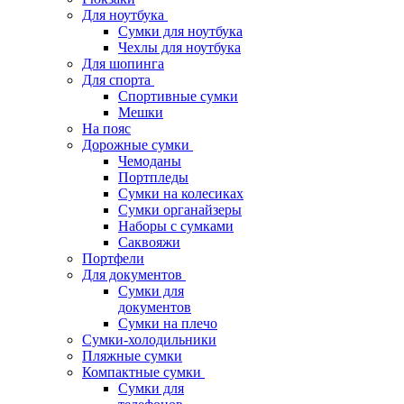
Для ноутбука
Сумки для ноутбука
Чехлы для ноутбука
Для шопинга
Для спорта
Спортивные сумки
Мешки
На пояс
Дорожные сумки
Чемоданы
Портпледы
Сумки на колесиках
Сумки органайзеры
Наборы с сумками
Саквояжи
Портфели
Для документов
Сумки для
документов
Сумки на плечо
Сумки-холодильники
Пляжные сумки
Компактные сумки
Сумки для