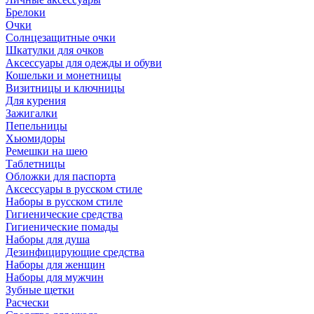
Брелоки
Очки
Солнцезащитные очки
Шкатулки для очков
Аксессуары для одежды и обуви
Кошельки и монетницы
Визитницы и ключницы
Для курения
Зажигалки
Пепельницы
Хьюмидоры
Ремешки на шею
Таблетницы
Обложки для паспорта
Аксессуары в русском стиле
Наборы в русском стиле
Гигиенические средства
Гигиенические помады
Наборы для душа
Дезинфицирующие средства
Наборы для женщин
Наборы для мужчин
Зубные щетки
Расчески