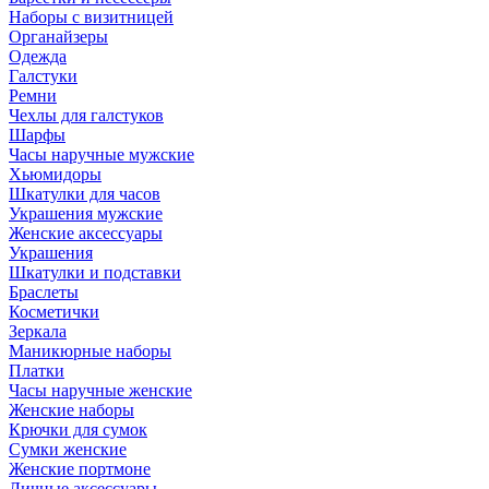
Наборы с визитницей
Органайзеры
Одежда
Галстуки
Ремни
Чехлы для галстуков
Шарфы
Часы наручные мужские
Хьюмидоры
Шкатулки для часов
Украшения мужские
Женские аксессуары
Украшения
Шкатулки и подставки
Браслеты
Косметички
Зеркала
Маникюрные наборы
Платки
Часы наручные женские
Женские наборы
Крючки для сумок
Сумки женские
Женские портмоне
Личные аксессуары