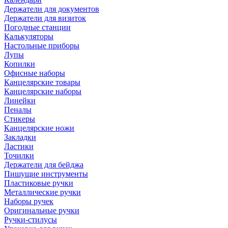
Держатели для документов
Держатели для визиток
Погодные станции
Калькуляторы
Настольные приборы
Лупы
Копилки
Офисные наборы
Канцелярские товары
Канцелярские наборы
Линейки
Пеналы
Стикеры
Канцелярские ножи
Закладки
Ластики
Точилки
Держатели для бейджа
Пишущие инструменты
Пластиковые ручки
Металлические ручки
Наборы ручек
Оригинальные ручки
Ручки-стилусы