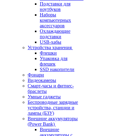
Подставки для
ноутбуков
Наборы
компьютерных
аксессуаров
Охлаждающие
подставки
USB-хабы
Устройства хранения
Флешки
Упаковка для
флешек
SSD накопители
Фонари
Видеокамеры
Смарт-часы и фитнес-
браслеты
Умные гаджеты
Беспроводные зарядные
устройства, станции и
лампы (БЗУ)
Внешние аккумуляторы
(Power Bank)
Внешние
аккумуляторы с