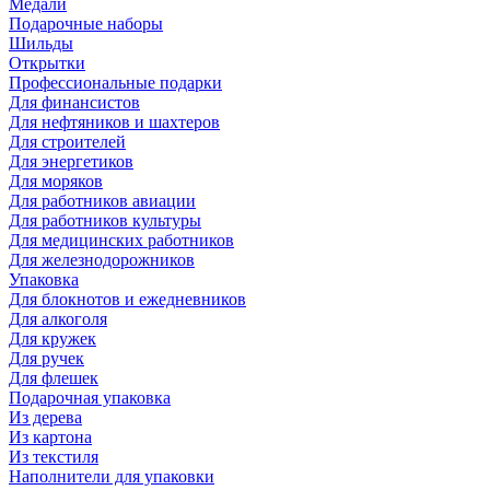
Медали
Подарочные наборы
Шильды
Открытки
Профессиональные подарки
Для финансистов
Для нефтяников и шахтеров
Для строителей
Для энергетиков
Для моряков
Для работников авиации
Для работников культуры
Для медицинских работников
Для железнодорожников
Упаковка
Для блокнотов и ежедневников
Для алкоголя
Для кружек
Для ручек
Для флешек
Подарочная упаковка
Из дерева
Из картона
Из текстиля
Наполнители для упаковки