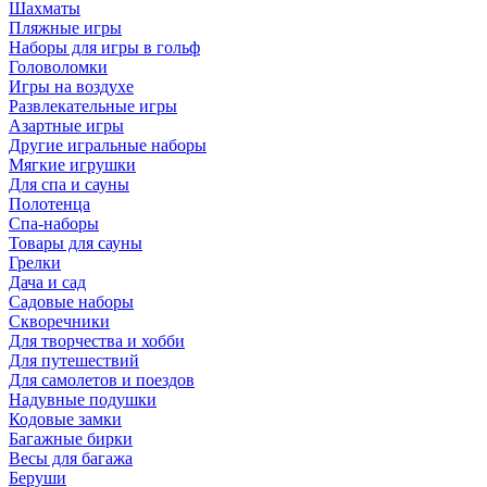
Шахматы
Пляжные игры
Наборы для игры в гольф
Головоломки
Игры на воздухе
Развлекательные игры
Азартные игры
Другие игральные наборы
Мягкие игрушки
Для спа и сауны
Полотенца
Спа-наборы
Товары для сауны
Грелки
Дача и сад
Садовые наборы
Скворечники
Для творчества и хобби
Для путешествий
Для самолетов и поездов
Надувные подушки
Кодовые замки
Багажные бирки
Весы для багажа
Беруши