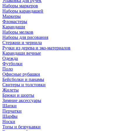
Упаковка для ручек
Наборы маркеров
Наборы карандашей
Маркеры
Фломастеры
Карандаши
Наборы мелков
Наборы для рисования
Стержни и чернила
Ручки из дерева и эко-материалов
Карандаши вечные
Одежда
Футболки
Поло
Офисные рубашки
Бейсболки и панамы
Свитеры и толстовки
Жилеты
Брюки и шорты
Зимние аксессуары
Шапки
Перчатки
Шарфы
Носки
Топы и безрукавки