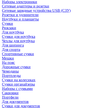
Наборы электроники
Сетевые адаптеры и розетки
Сетевые зарядные устройства USB (СЗУ)
Розетки и удлинители
Ноутбуки и планшеты
Сумки
Рюкзаки
Для ноутбука
Сумки для ноутбука
Чехлы для ноутбука
Для шопинга
Для спорта
Спортивные сумки
Мешки
На пояс
Дорожные сумки
Чемоданы
Портпледы
Сумки на колесиках
Сумки органайзеры
Наборы с сумками
Саквояжи
Портфели
Для документов
Сумки для документов