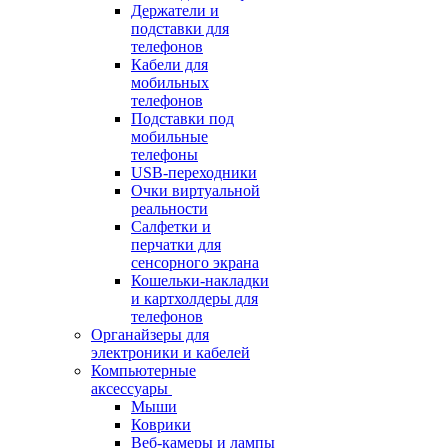
Держатели и
подставки для
телефонов
Кабели для
мобильных
телефонов
Подставки под
мобильные
телефоны
USB-переходники
Очки виртуальной
реальности
Салфетки и
перчатки для
сенсорного экрана
Кошельки-накладки
и картхолдеры для
телефонов
Органайзеры для
электроники и кабелей
Компьютерные
аксессуары
Мыши
Коврики
Веб-камеры и лампы