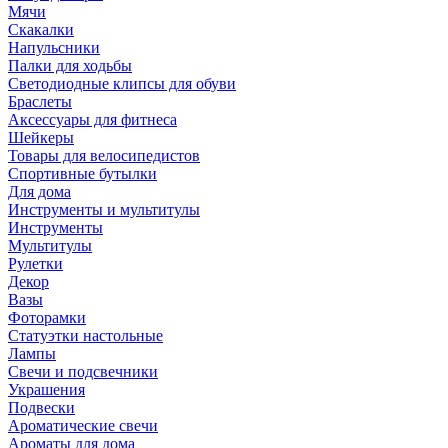
Мячи
Скакалки
Напульсники
Палки для ходьбы
Светодиодные клипсы для обуви
Браслеты
Аксессуары для фитнеса
Шейкеры
Товары для велосипедистов
Спортивные бутылки
Для дома
Инструменты и мультитулы
Инструменты
Мультитулы
Рулетки
Декор
Вазы
Фоторамки
Статуэтки настольные
Лампы
Свечи и подсвечники
Украшения
Подвески
Ароматические свечи
Ароматы для дома