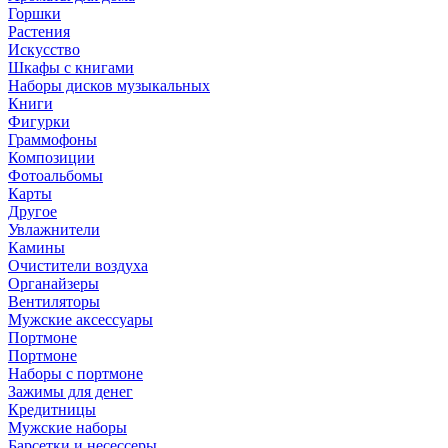
Горшки
Растения
Искусство
Шкафы с книгами
Наборы дисков музыкальных
Книги
Фигурки
Граммофоны
Композиции
Фотоальбомы
Карты
Другое
Увлажнители
Камины
Очистители воздуха
Органайзеры
Вентиляторы
Мужские аксессуары
Портмоне
Портмоне
Наборы с портмоне
Зажимы для денег
Кредитницы
Мужские наборы
Барсетки и несессеры