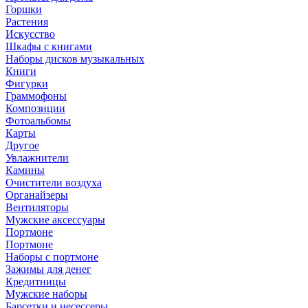
Горшки
Растения
Искусство
Шкафы с книгами
Наборы дисков музыкальных
Книги
Фигурки
Граммофоны
Композиции
Фотоальбомы
Карты
Другое
Увлажнители
Камины
Очистители воздуха
Органайзеры
Вентиляторы
Мужские аксессуары
Портмоне
Портмоне
Наборы с портмоне
Зажимы для денег
Кредитницы
Мужские наборы
Барсетки и несессеры