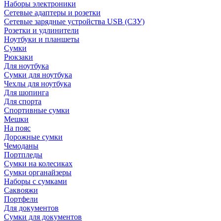
Наборы электроники
Сетевые адаптеры и розетки
Сетевые зарядные устройства USB (СЗУ)
Розетки и удлинители
Ноутбуки и планшеты
Сумки
Рюкзаки
Для ноутбука
Сумки для ноутбука
Чехлы для ноутбука
Для шопинга
Для спорта
Спортивные сумки
Мешки
На пояс
Дорожные сумки
Чемоданы
Портпледы
Сумки на колесиках
Сумки органайзеры
Наборы с сумками
Саквояжи
Портфели
Для документов
Сумки для документов