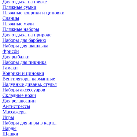
Для отдыха на пляже
Пляжные сумки
Пляжные коврики и циновки
Сланцы
Пляжные мячи
Пляжные наборы
Для отдыха на природе
Наборы для барбекю
Наборы для шашлыка
Фрисби
Для рыбалки
Наборы для пикника
Гамаки
Коврики и циновки
Вентиляторы карманные
Надувные диваны, стулья
Наборы аксессуаров
Складные ножи
Для релаксации
Антистрессы
Массажеры
Игры
Наборы для игры в карты
Нарды
Шашки