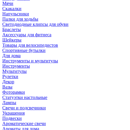
Мячи
Скакалки
Напульсники
Палки для ходьбы
Светодиодные клипсы для обуви
Браслеты
Аксессуары для фитнеса
Шейкеры
Товары для велосипедистов
Спортивные бутылки
Для дома
Инструменты и мультитулы
Инструменты
Мультитулы
Рулетки
Декор
Вазы
Фоторамки
Статуэтки настольные
Лампы
Свечи и подсвечники
Украшения
Подвески
Ароматические свечи
Ароматы для дома