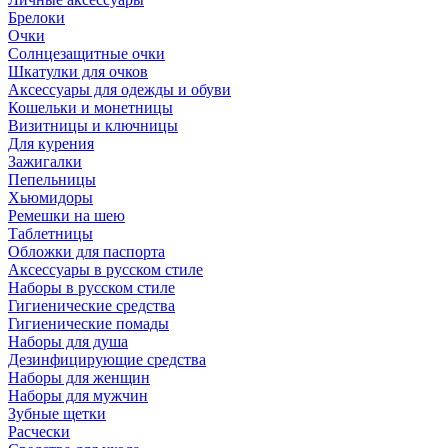
Брелоки
Очки
Солнцезащитные очки
Шкатулки для очков
Аксессуары для одежды и обуви
Кошельки и монетницы
Визитницы и ключницы
Для курения
Зажигалки
Пепельницы
Хьюмидоры
Ремешки на шею
Таблетницы
Обложки для паспорта
Аксессуары в русском стиле
Наборы в русском стиле
Гигиенические средства
Гигиенические помады
Наборы для душа
Дезинфицирующие средства
Наборы для женщин
Наборы для мужчин
Зубные щетки
Расчески