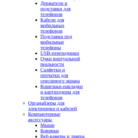
Держатели и
подставки для
телефонов
Кабели для
мобильных
телефонов
Подставки под
мобильные
телефоны
USB-переходники
Очки виртуальной
реальности
Салфетки и
перчатки для
сенсорного экрана
Кошельки-накладки
и картхолдеры для
телефонов
Органайзеры для
электроники и кабелей
Компьютерные
аксессуары
Мыши
Коврики
Веб-камеры и лампы