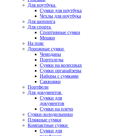
Для ноутбука
Сумки для ноутбука
Чехлы для ноутбука
Для шопинга
Для спорта
Спортивные сумки
Мешки
На пояс
Дорожные сумки
Чемоданы
Портпледы
Сумки на колесиках
Сумки органайзеры
Наборы с сумками
Саквояжи
Портфели
Для документов
Сумки для
документов
Сумки на плечо
Сумки-холодильники
Пляжные сумки
Компактные сумки
Сумки для