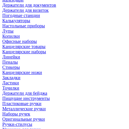
Держатели для документов
Держатели для визиток
Погодные станции
Калькуляторы
Настольные приборы
Лупы
Копилки
Офисные наборы
Канцелярские товары
Канцелярские наборы
Линейки
Пеналы
Стикеры
Канцелярские ножи
Закладки
Ластики
Точилки
Держатели для бейджа
Пишущие инструменты
Пластиковые ручки
Металлические ручки
Наборы ручек
Оригинальные ручки
Ручки-стилусы