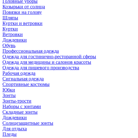
Головные уборы
Козырьки от солнца
Повязки на голову
Шляпы
Куртки и ветровки
Куртки
Ветровки
Дождевики
Обувь
Профессиональная одежда
Одежда для гостинично-ресторанной сферы
Одежда для медицины и салонов красоты
Одежда для пищевого производства
Рабочая одежда
Сигнальная одежда
Спортивные костюмы
Юбки
Зонты
Зонты-трости
Наборы с зонтами
Складные зонты
Дождевики
Солнцезащитные зонты
Для отдыха
Пледы