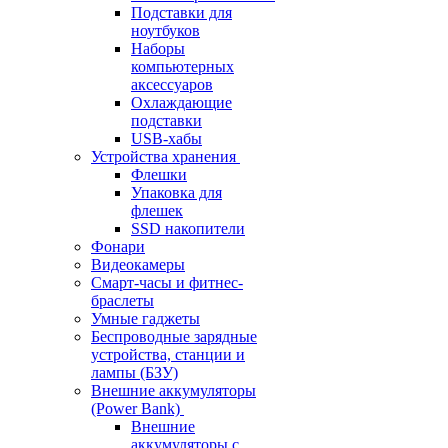
Подставки для
ноутбуков
Наборы
компьютерных
аксессуаров
Охлаждающие
подставки
USB-хабы
Устройства хранения
Флешки
Упаковка для
флешек
SSD накопители
Фонари
Видеокамеры
Смарт-часы и фитнес-
браслеты
Умные гаджеты
Беспроводные зарядные
устройства, станции и
лампы (БЗУ)
Внешние аккумуляторы
(Power Bank)
Внешние
аккумуляторы с