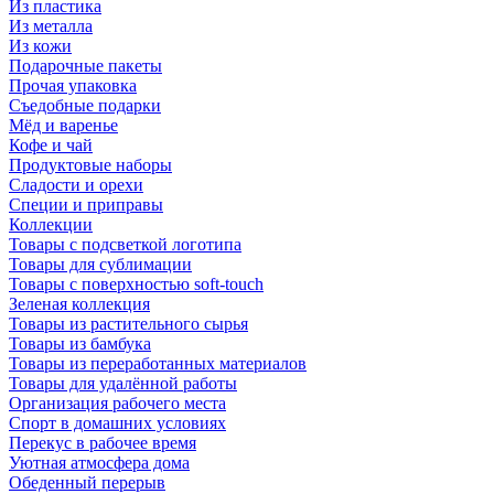
Из пластика
Из металла
Из кожи
Подарочные пакеты
Прочая упаковка
Съедобные подарки
Мёд и варенье
Кофе и чай
Продуктовые наборы
Сладости и орехи
Специи и приправы
Коллекции
Товары с подсветкой логотипа
Товары для сублимации
Товары с поверхностью soft-touch
Зеленая коллекция
Товары из растительного сырья
Товары из бамбука
Товары из переработанных материалов
Товары для удалённой работы
Организация рабочего места
Спорт в домашних условиях
Перекус в рабочее время
Уютная атмосфера дома
Обеденный перерыв