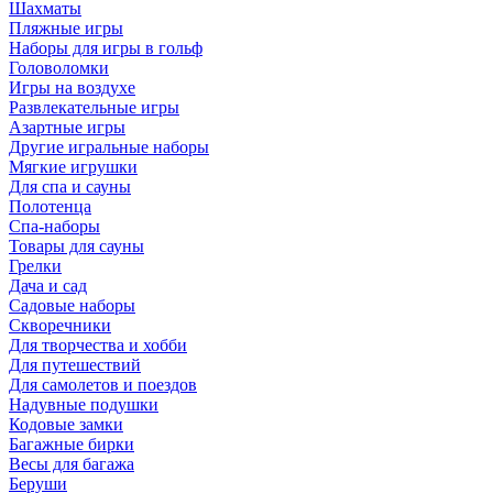
Шахматы
Пляжные игры
Наборы для игры в гольф
Головоломки
Игры на воздухе
Развлекательные игры
Азартные игры
Другие игральные наборы
Мягкие игрушки
Для спа и сауны
Полотенца
Спа-наборы
Товары для сауны
Грелки
Дача и сад
Садовые наборы
Скворечники
Для творчества и хобби
Для путешествий
Для самолетов и поездов
Надувные подушки
Кодовые замки
Багажные бирки
Весы для багажа
Беруши