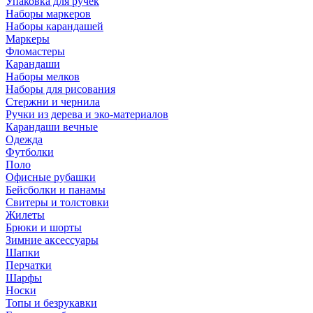
Упаковка для ручек
Наборы маркеров
Наборы карандашей
Маркеры
Фломастеры
Карандаши
Наборы мелков
Наборы для рисования
Стержни и чернила
Ручки из дерева и эко-материалов
Карандаши вечные
Одежда
Футболки
Поло
Офисные рубашки
Бейсболки и панамы
Свитеры и толстовки
Жилеты
Брюки и шорты
Зимние аксессуары
Шапки
Перчатки
Шарфы
Носки
Топы и безрукавки