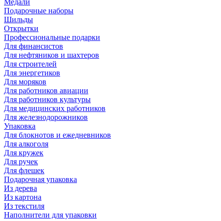
Медали
Подарочные наборы
Шильды
Открытки
Профессиональные подарки
Для финансистов
Для нефтяников и шахтеров
Для строителей
Для энергетиков
Для моряков
Для работников авиации
Для работников культуры
Для медицинских работников
Для железнодорожников
Упаковка
Для блокнотов и ежедневников
Для алкоголя
Для кружек
Для ручек
Для флешек
Подарочная упаковка
Из дерева
Из картона
Из текстиля
Наполнители для упаковки