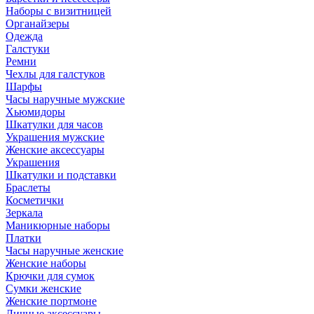
Наборы с визитницей
Органайзеры
Одежда
Галстуки
Ремни
Чехлы для галстуков
Шарфы
Часы наручные мужские
Хьюмидоры
Шкатулки для часов
Украшения мужские
Женские аксессуары
Украшения
Шкатулки и подставки
Браслеты
Косметички
Зеркала
Маникюрные наборы
Платки
Часы наручные женские
Женские наборы
Крючки для сумок
Сумки женские
Женские портмоне
Личные аксессуары