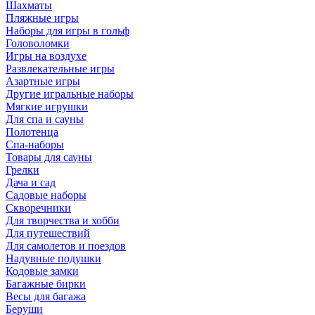
Шахматы
Пляжные игры
Наборы для игры в гольф
Головоломки
Игры на воздухе
Развлекательные игры
Азартные игры
Другие игральные наборы
Мягкие игрушки
Для спа и сауны
Полотенца
Спа-наборы
Товары для сауны
Грелки
Дача и сад
Садовые наборы
Скворечники
Для творчества и хобби
Для путешествий
Для самолетов и поездов
Надувные подушки
Кодовые замки
Багажные бирки
Весы для багажа
Беруши