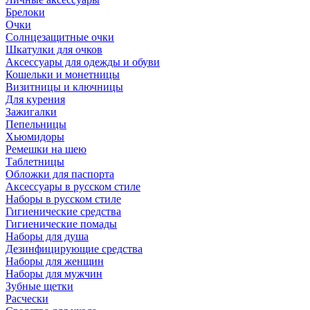
Брелоки
Очки
Солнцезащитные очки
Шкатулки для очков
Аксессуары для одежды и обуви
Кошельки и монетницы
Визитницы и ключницы
Для курения
Зажигалки
Пепельницы
Хьюмидоры
Ремешки на шею
Таблетницы
Обложки для паспорта
Аксессуары в русском стиле
Наборы в русском стиле
Гигиенические средства
Гигиенические помады
Наборы для душа
Дезинфицирующие средства
Наборы для женщин
Наборы для мужчин
Зубные щетки
Расчески