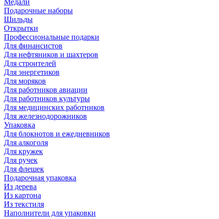
Медали
Подарочные наборы
Шильды
Открытки
Профессиональные подарки
Для финансистов
Для нефтяников и шахтеров
Для строителей
Для энергетиков
Для моряков
Для работников авиации
Для работников культуры
Для медицинских работников
Для железнодорожников
Упаковка
Для блокнотов и ежедневников
Для алкоголя
Для кружек
Для ручек
Для флешек
Подарочная упаковка
Из дерева
Из картона
Из текстиля
Наполнители для упаковки