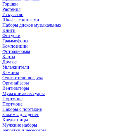
Горшки
Растения
Искусство
Шкафы с книгами
Наборы дисков музыкальных
Книги
Фигурки
Граммофоны
Композиции
Фотоальбомы
Карты
Другое
Увлажнители
Камины
Очистители воздуха
Органайзеры
Вентиляторы
Мужские аксессуары
Портмоне
Портмоне
Наборы с портмоне
Зажимы для денег
Кредитницы
Мужские наборы
Барсетки и несессеры