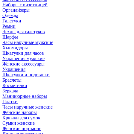
Наборы с визитницей
Органайзеры
Одежда
Галстуки
Ремни
Чехлы для галстуков
Шарфы
Часы наручные мужские
Хьюмидоры
Шкатулки для часов
Украшения мужские
Женские аксессуары
Украшения
Шкатулки и подставки
Браслеты
Косметички
Зеркала
Маникюрные наборы
Платки
Часы наручные женские
Женские наборы
Крючки для сумок
Сумки женские
Женские портмоне
Личные аксессуары