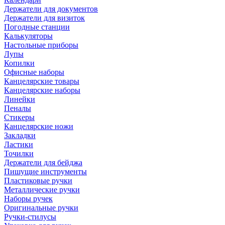
Держатели для документов
Держатели для визиток
Погодные станции
Калькуляторы
Настольные приборы
Лупы
Копилки
Офисные наборы
Канцелярские товары
Канцелярские наборы
Линейки
Пеналы
Стикеры
Канцелярские ножи
Закладки
Ластики
Точилки
Держатели для бейджа
Пишущие инструменты
Пластиковые ручки
Металлические ручки
Наборы ручек
Оригинальные ручки
Ручки-стилусы