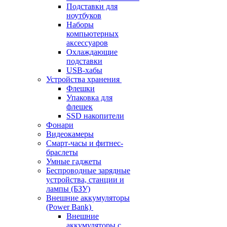
Подставки для
ноутбуков
Наборы
компьютерных
аксессуаров
Охлаждающие
подставки
USB-хабы
Устройства хранения
Флешки
Упаковка для
флешек
SSD накопители
Фонари
Видеокамеры
Смарт-часы и фитнес-
браслеты
Умные гаджеты
Беспроводные зарядные
устройства, станции и
лампы (БЗУ)
Внешние аккумуляторы
(Power Bank)
Внешние
аккумуляторы с