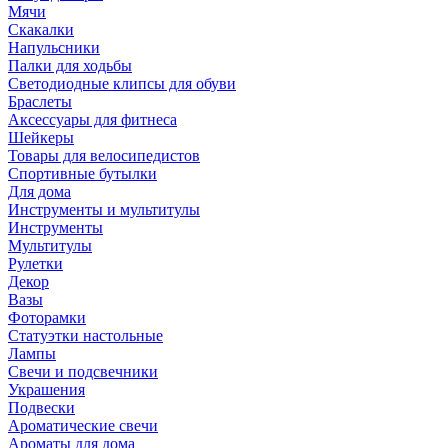
Мячи
Скакалки
Напульсники
Палки для ходьбы
Светодиодные клипсы для обуви
Браслеты
Аксессуары для фитнеса
Шейкеры
Товары для велосипедистов
Спортивные бутылки
Для дома
Инструменты и мультитулы
Инструменты
Мультитулы
Рулетки
Декор
Вазы
Фоторамки
Статуэтки настольные
Лампы
Свечи и подсвечники
Украшения
Подвески
Ароматические свечи
Ароматы для дома