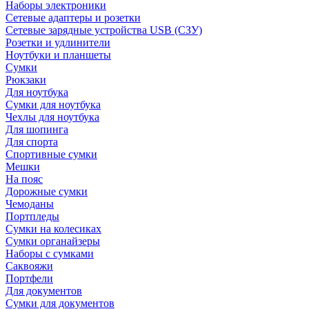
Наборы электроники
Сетевые адаптеры и розетки
Сетевые зарядные устройства USB (СЗУ)
Розетки и удлинители
Ноутбуки и планшеты
Сумки
Рюкзаки
Для ноутбука
Сумки для ноутбука
Чехлы для ноутбука
Для шопинга
Для спорта
Спортивные сумки
Мешки
На пояс
Дорожные сумки
Чемоданы
Портпледы
Сумки на колесиках
Сумки органайзеры
Наборы с сумками
Саквояжи
Портфели
Для документов
Сумки для документов