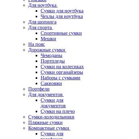
Для ноутбука
Сумки для ноутбука
Чехлы для ноутбука
Для шопинга
Для спорта
Спортивные сумки
Мешки
На пояс
Дорожные сумки
Чемоданы
Портпледы
Сумки на колесиках
Сумки органайзеры
Наборы с сумками
Саквояжи
Портфели
Для документов
Сумки для
документов
Сумки на плечо
Сумки-холодильники
Пляжные сумки
Компактные сумки
Сумки для