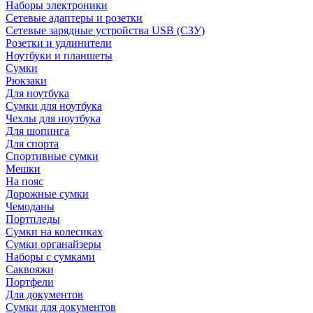
Наборы электроники
Сетевые адаптеры и розетки
Сетевые зарядные устройства USB (СЗУ)
Розетки и удлинители
Ноутбуки и планшеты
Сумки
Рюкзаки
Для ноутбука
Сумки для ноутбука
Чехлы для ноутбука
Для шопинга
Для спорта
Спортивные сумки
Мешки
На пояс
Дорожные сумки
Чемоданы
Портпледы
Сумки на колесиках
Сумки органайзеры
Наборы с сумками
Саквояжи
Портфели
Для документов
Сумки для документов