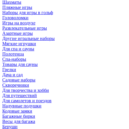
Шахматы
Пляжные игры
Наборы для игры в гольф
Головоломки
Игры на воздухе
Развлекательные игры
Азартные игры
Другие игральные наборы
Мягкие игрушки
Для спа и сауны
Полотенца
Спа-наборы
Товары для сауны
Грелки
Дача и сад
Садовые наборы
Скворечники
Для творчества и хобби
Для путешествий
Для самолетов и поездов
Надувные подушки
Кодовые замки
Багажные бирки
Весы для багажа
Беруши