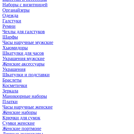
Наборы с визитницей
Органайзеры
Одежда
Галстуки
Ремни
Чехлы для галстуков
Шарфы
Часы наручные мужские
Хьюмидоры
Шкатулки для часов
Украшения мужские
Женские аксессуары
Украшения
Шкатулки и подставки
Браслеты
Косметички
Зеркала
Маникюрные наборы
Платки
Часы наручные женские
Женские наборы
Крючки для сумок
Сумки женские
Женские портмоне
Личные аксессуары