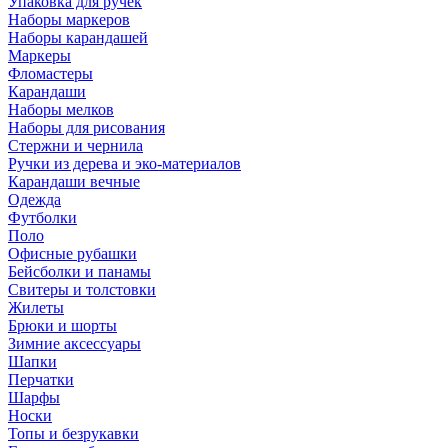
Упаковка для ручек
Наборы маркеров
Наборы карандашей
Маркеры
Фломастеры
Карандаши
Наборы мелков
Наборы для рисования
Стержни и чернила
Ручки из дерева и эко-материалов
Карандаши вечные
Одежда
Футболки
Поло
Офисные рубашки
Бейсболки и панамы
Свитеры и толстовки
Жилеты
Брюки и шорты
Зимние аксессуары
Шапки
Перчатки
Шарфы
Носки
Топы и безрукавки