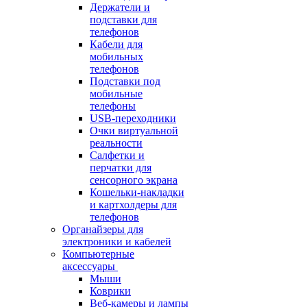
Держатели и
подставки для
телефонов
Кабели для
мобильных
телефонов
Подставки под
мобильные
телефоны
USB-переходники
Очки виртуальной
реальности
Салфетки и
перчатки для
сенсорного экрана
Кошельки-накладки
и картхолдеры для
телефонов
Органайзеры для
электроники и кабелей
Компьютерные
аксессуары
Мыши
Коврики
Веб-камеры и лампы