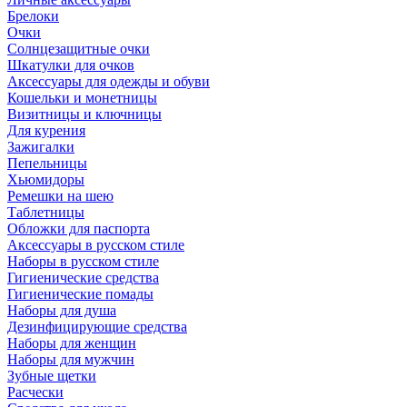
Брелоки
Очки
Солнцезащитные очки
Шкатулки для очков
Аксессуары для одежды и обуви
Кошельки и монетницы
Визитницы и ключницы
Для курения
Зажигалки
Пепельницы
Хьюмидоры
Ремешки на шею
Таблетницы
Обложки для паспорта
Аксессуары в русском стиле
Наборы в русском стиле
Гигиенические средства
Гигиенические помады
Наборы для душа
Дезинфицирующие средства
Наборы для женщин
Наборы для мужчин
Зубные щетки
Расчески