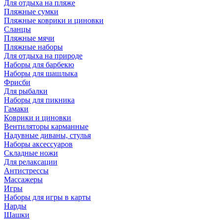
Для отдыха на пляже
Пляжные сумки
Пляжные коврики и циновки
Сланцы
Пляжные мячи
Пляжные наборы
Для отдыха на природе
Наборы для барбекю
Наборы для шашлыка
Фрисби
Для рыбалки
Наборы для пикника
Гамаки
Коврики и циновки
Вентиляторы карманные
Надувные диваны, стулья
Наборы аксессуаров
Складные ножи
Для релаксации
Антистрессы
Массажеры
Игры
Наборы для игры в карты
Нарды
Шашки