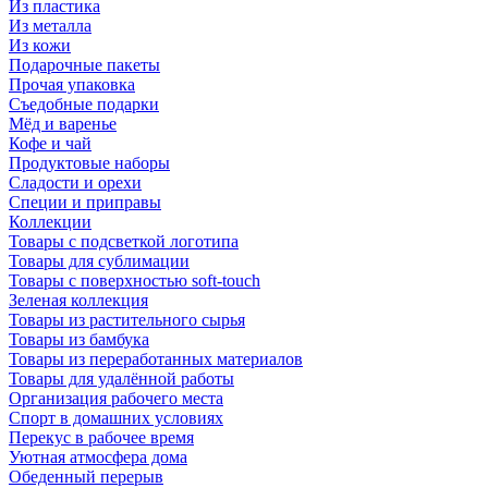
Из пластика
Из металла
Из кожи
Подарочные пакеты
Прочая упаковка
Съедобные подарки
Мёд и варенье
Кофе и чай
Продуктовые наборы
Сладости и орехи
Специи и приправы
Коллекции
Товары с подсветкой логотипа
Товары для сублимации
Товары с поверхностью soft-touch
Зеленая коллекция
Товары из растительного сырья
Товары из бамбука
Товары из переработанных материалов
Товары для удалённой работы
Организация рабочего места
Спорт в домашних условиях
Перекус в рабочее время
Уютная атмосфера дома
Обеденный перерыв