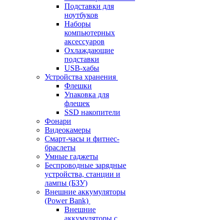
Подставки для
ноутбуков
Наборы
компьютерных
аксессуаров
Охлаждающие
подставки
USB-хабы
Устройства хранения
Флешки
Упаковка для
флешек
SSD накопители
Фонари
Видеокамеры
Смарт-часы и фитнес-
браслеты
Умные гаджеты
Беспроводные зарядные
устройства, станции и
лампы (БЗУ)
Внешние аккумуляторы
(Power Bank)
Внешние
аккумуляторы с