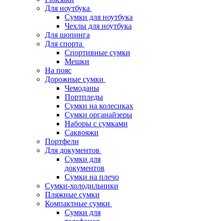
Для ноутбука
Сумки для ноутбука
Чехлы для ноутбука
Для шопинга
Для спорта
Спортивные сумки
Мешки
На пояс
Дорожные сумки
Чемоданы
Портпледы
Сумки на колесиках
Сумки органайзеры
Наборы с сумками
Саквояжи
Портфели
Для документов
Сумки для
документов
Сумки на плечо
Сумки-холодильники
Пляжные сумки
Компактные сумки
Сумки для