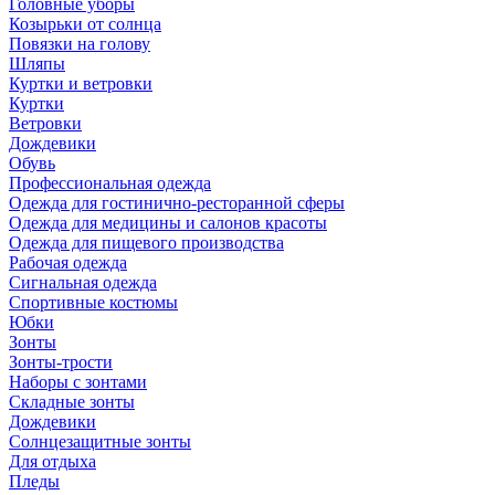
Головные уборы
Козырьки от солнца
Повязки на голову
Шляпы
Куртки и ветровки
Куртки
Ветровки
Дождевики
Обувь
Профессиональная одежда
Одежда для гостинично-ресторанной сферы
Одежда для медицины и салонов красоты
Одежда для пищевого производства
Рабочая одежда
Сигнальная одежда
Спортивные костюмы
Юбки
Зонты
Зонты-трости
Наборы с зонтами
Складные зонты
Дождевики
Солнцезащитные зонты
Для отдыха
Пледы