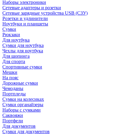
Наборы электроники
Сетевые адаптеры и розетки
Сетевые зарядные устройства USB (СЗУ)
Розетки и удлинители
Ноутбуки и планшеты
Сумки
Рюкзаки
Для ноутбука
Сумки для ноутбука
Чехлы для ноутбука
Для шопинга
Для спорта
Спортивные сумки
Мешки
На пояс
Дорожные сумки
Чемоданы
Портпледы
Сумки на колесиках
Сумки органайзеры
Наборы с сумками
Саквояжи
Портфели
Для документов
Сумки для документов