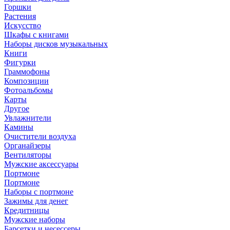
Горшки
Растения
Искусство
Шкафы с книгами
Наборы дисков музыкальных
Книги
Фигурки
Граммофоны
Композиции
Фотоальбомы
Карты
Другое
Увлажнители
Камины
Очистители воздуха
Органайзеры
Вентиляторы
Мужские аксессуары
Портмоне
Портмоне
Наборы с портмоне
Зажимы для денег
Кредитницы
Мужские наборы
Барсетки и несессеры