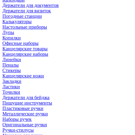
Держатели для документов
Держатели для визиток
Погодные станции
Калькуляторы
Настольные приборы
Лупы
Копилки
Офисные наборы
Канцелярские товары
Канцелярские наборы
Линейки
Пеналы
Стикеры
Канцелярские ножи
Закладки
Ластики
Точилки
Держатели для бейджа
Пишущие инструменты
Пластиковые ручки
Металлические ручки
Наборы ручек
Оригинальные ручки
Ручки-стилусы