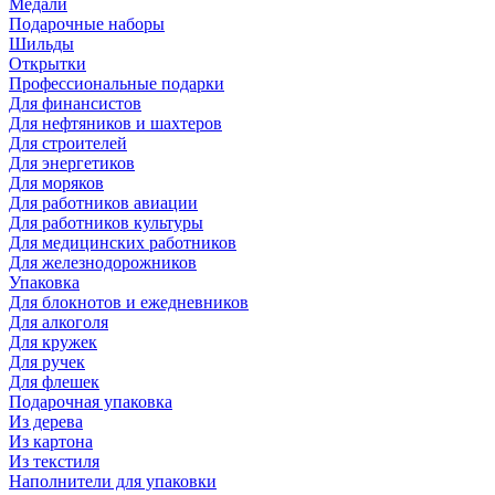
Медали
Подарочные наборы
Шильды
Открытки
Профессиональные подарки
Для финансистов
Для нефтяников и шахтеров
Для строителей
Для энергетиков
Для моряков
Для работников авиации
Для работников культуры
Для медицинских работников
Для железнодорожников
Упаковка
Для блокнотов и ежедневников
Для алкоголя
Для кружек
Для ручек
Для флешек
Подарочная упаковка
Из дерева
Из картона
Из текстиля
Наполнители для упаковки