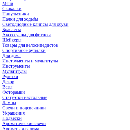
Мячи
Скакалки
Напульсники
Палки для ходьбы
Светодиодные клипсы для обуви
Браслеты
Аксессуары для фитнеса
Шейкеры
Товары для велосипедистов
Спортивные бутылки
Для дома
Инструменты и мультитулы
Инструменты
Мультитулы
Рулетки
Декор
Вазы
Фоторамки
Статуэтки настольные
Лампы
Свечи и подсвечники
Украшения
Подвески
Ароматические свечи
Ароматы для дома